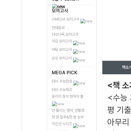
모의고사
OMEGA 모의고사
전대실모
다상다독 모의고사
이감 모의고사
바탕 모의고사
상상 모의고사
책소
MEGA PICK
EBS 수능완성
<책 소
EBS 수능특강
<수능 
윤리의 정석 현자의 돌
평 기
안 틀리는 영어, 안틀영
한 권 질주&한 판 승부
아무리
지인선 시리즈