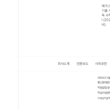
수능
메가스터디 수능
메가스터디 수능
메가스터디 수능
메가스
 N회
기출 시리즈 N회
기출 시리즈 N회
기출 시리즈 N회
기출 
 미적
독 영어영역 고난
독 국어영역 현대
독 국어영역 과학
독 수
수능
도 유형 180제
시 (2027 수능
·기술 (2027 수
I (2
(2027 수능 대
대비)
능 대비)
비)
비)
회사소개
언론보도
사회공헌
06643 서
통신판매번호
학원설립·운
학습지원센터
copyrigh