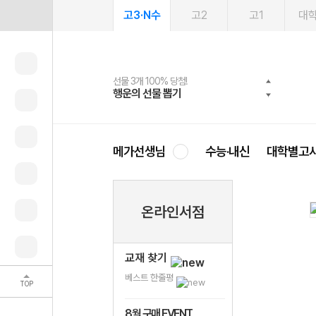
고3·N수
고2
고1
대
선물 3개 100% 당첨!
선물 100% 증정!
여름방학 스터디 캐시백
2027 러셀 단과
스마트러닝앱
메가패스
메가패스 수강생 무료혜택!
사회공헌 캠페인
행운의 선물 뽑기
메가스터디 X 올리브
메가런 썸머스쿨
강사 공개선발
설문 EVENT
3일 무료 체험권
메가클럽 멤버십
희망이룸 메가나눔
영
메가선생님
수능·내신
대학별고
온라인서점
교재 찾기
베스트 한줄평
TOP
8월 구매 EVENT