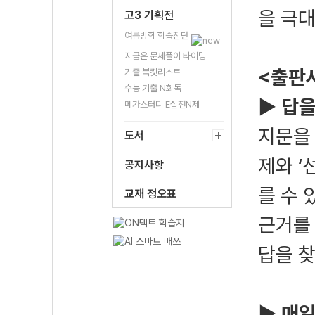
을 극
고3 기획전
여름방학 학습진단
지금은 문제풀이 타이밍
<출판
기출 북킷리스트
수능 기출 N회독
▶ 답
메가스터디 E실전N제
지문을 
도서
제와 ‘
공지사항
를 수 
교재 정오표
근거를
답을 찾
▶ 매일