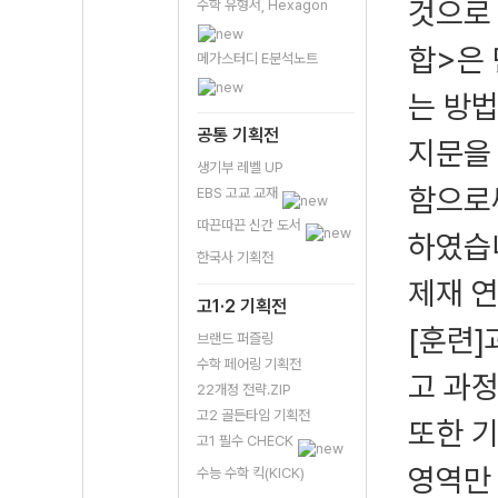
것으로 
수학 유형서, Hexagon
합>은 
메가스터디 E분석노트
는 방
공통 기획전
지문을 
생기부 레벨 UP
함으로
EBS 고교 교재
따끈따끈 신간 도서
하였습
한국사 기획전
제재 
고1·2 기획전
[훈련]
브랜드 퍼즐링
수학 페어링 기획전
고 과
22개정 전략.ZIP
고2 골든타임 기획전
또한 
고1 필수 CHECK
영역만
수능 수학 킥(KICK)