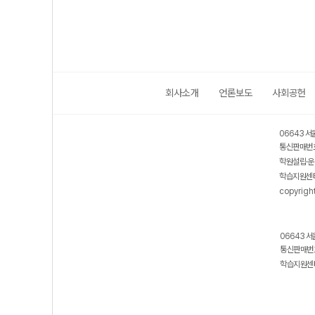
회사소개
언론보도
사회공헌
06643 서
통신판매번호
학원설립·운
학습지원센터
copyrigh
06643 서
통신판매번호
학습지원센터