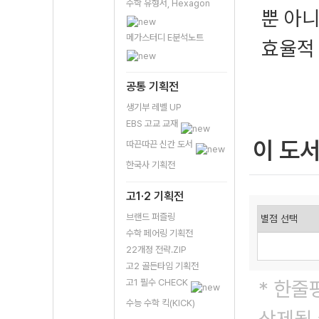
수학 유형서, Hexagon
뿐 아니
메가스터디 E분석노트
효율적
공통 기획전
생기부 레벨 UP
EBS 고교 교재
이 도
따끈따끈 신간 도서
한국사 기획전
고1·2 기획전
브랜드 퍼즐링
수학 페어링 기획전
22개정 전략.ZIP
고2 골든타임 기획전
고1 필수 CHECK
* 한줄
수능 수학 킥(KICK)