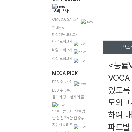
모의고사
OMEGA 모의고사
전대실모
다상다독 모의고사
이감 모의고사
책소
바탕 모의고사
상상 모의고사
<능률V
MEGA PICK
VOCA
EBS 수능완성
있도록
EBS 수능특강
윤리의 정석 현자의 돌
모의고
안 틀리는 영어, 안틀영
하여 
한 권 질주&한 판 승부
파트별
지인선 시리즈