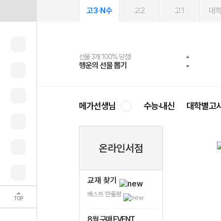
고3·N수
고2
고1
대
선물 3개 100% 당첨!
선물 100% 증정!
여름방학 스터디 캐시백
2027 러셀 단과
스마트러닝앱
메가패스
메가패스 수강생 무료혜택!
사회공헌 캠페인
행운의 선물 뽑기
메가스터디 X 올리브
메가런 썸머스쿨
강사 공개선발
설문 EVENT
3일 무료 체험권
메가클럽 멤버십
희망이룸 메가나눔
영
메가선생님
수능·내신
대학별고
온라인서점
교재 찾기
베스트 한줄평
TOP
8월 구매 EVENT