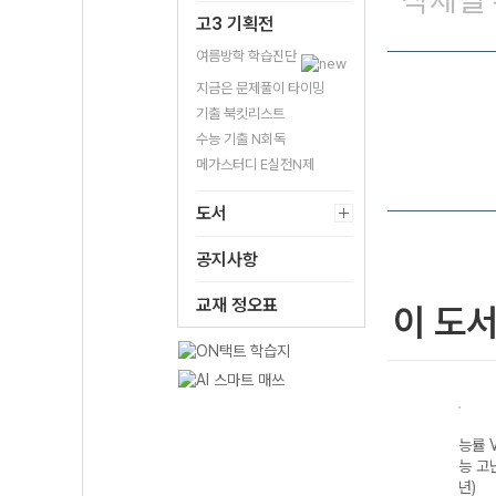
삭제될 
고3 기획전
여름방학 학습진단
지금은 문제풀이 타이밍
기출 북킷리스트
수능 기출 N회독
메가스터디 E실전N제
도서
공지사항
교재 정오표
이 도
능률 
능 고
년)