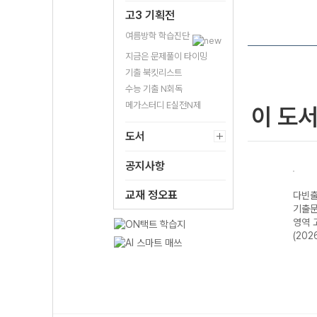
고3 기획전
여름방학 학습진단
지금은 문제풀이 타이밍
기출 북킷리스트
수능 기출 N회독
메가스터디 E실전N제
이 도
도서
공지사항
교재 정오표
다빈출
기출문
영역 
(202