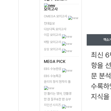
모의고사
OMEGA 모의고사
전대실모
다상다독 모의고사
이감 모의고사
책소
바탕 모의고사
상상 모의고사
최신 6
MEGA PICK
항을 선
EBS 수능완성
문 분석
EBS 수능특강
윤리의 정석 현자의 돌
수록하
안 틀리는 영어, 안틀영
지식을
한 권 질주&한 판 승부
지인선 시리즈