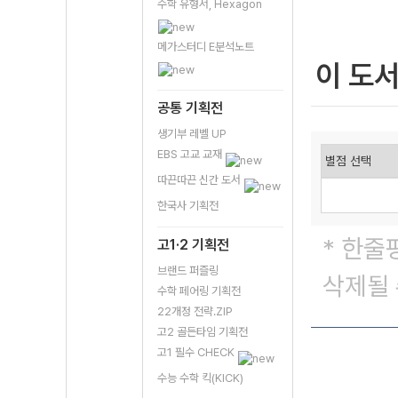
수학 유형서, Hexagon
메가스터디 E분석노트
이 도
공통 기획전
생기부 레벨 UP
EBS 고교 교재
따끈따끈 신간 도서
한국사 기획전
* 한줄
고1·2 기획전
브랜드 퍼즐링
삭제될 
수학 페어링 기획전
22개정 전략.ZIP
고2 골든타임 기획전
고1 필수 CHECK
수능 수학 킥(KICK)