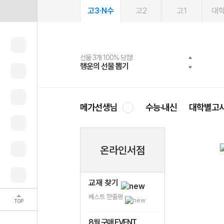
고3·N수
고2
고1
대
선물 3개 100% 당첨!
선물 100% 증정!
2027 러셀 단과
스마트러닝앱
메가패스
메가패스 수강생 무료혜택!
사회공헌 캠페인
행운의 선물 뽑기
메가스터디 X 올리브
강사 공개선발
설문 EVENT
3일 무료 체험권
메가클럽 멤버십
희망이룸 메가나눔
영
메가선생님
수능·내신
대학별고
온라인서점
교재 찾기
베스트 한줄평
TOP
8월 구매 EVENT