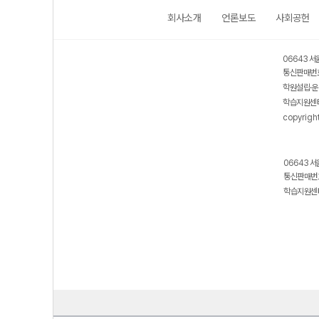
회사소개
언론보도
사회공헌
06643 서
통신판매번호
학원설립·운
학습지원센터
copyrigh
06643 서
통신판매번호
학습지원센터