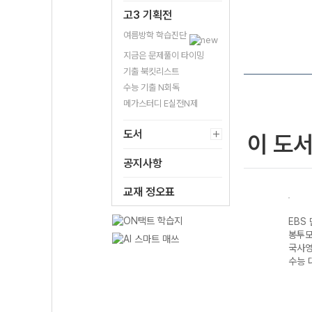
고3 기획전
여름방학 학습진단
지금은 문제풀이 타이밍
기출 북킷리스트
수능 기출 N회독
메가스터디 E실전N제
도서
이 도
공지사항
교재 정오표
마무리
EBS 만점마무리
EBS 만점마무리
EBS 만점마무리
EBS
 과
봉투모의고사 시
봉투모의고사 사
봉투모의고사 시
봉투모
생명
즌2 고난도 수학
회탐구영역 생활
즌2 고난도 영어
국사영
7 수
영역 (2027 수능
과 윤리 (2027
영역 (2027 수능
수능 
대비)
수능 대비)
대비)