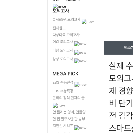
모의고사
OMEGA 모의고사
전대실모
다상다독 모의고사
이감 모의고사
책소
바탕 모의고사
상상 모의고사
실제 수
MEGA PICK
모의고사
EBS 수능완성
제 경향
EBS 수능특강
윤리의 정석 현자의 돌
비 단기
안 틀리는 영어, 안틀영
전 감각
한 권 질주&한 판 승부
스마트폰
지인선 시리즈