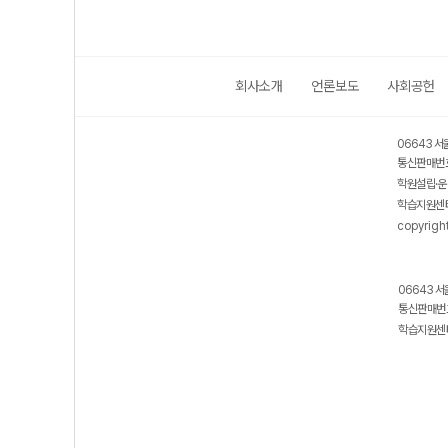
회사소개
언론보도
사회공헌
06643 서
통신판매번호
학원설립·운
학습지원센터
copyrigh
06643 서
통신판매번호
학습지원센터