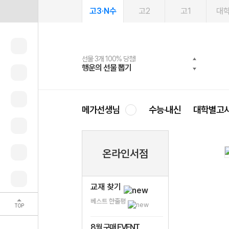
고3·N수
고2
고1
대
선물 3개 100% 당첨!
선물 100% 증정!
여름방학 스터디 캐시백
2027 러셀 단과
스마트러닝앱
메가패스
메가패스 수강생 무료혜택!
사회공헌 캠페인
행운의 선물 뽑기
메가스터디 X 올리브
메가런 썸머스쿨
강사 공개선발
설문 EVENT
3일 무료 체험권
메가클럽 멤버십
희망이룸 메가나눔
영
메가선생님
수능·내신
대학별고
온라인서점
교재 찾기
베스트 한줄평
TOP
8월 구매 EVENT