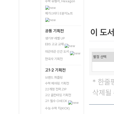
수학 유형서, Hexagon
메가스터디 E분석노트
이 도
공통 기획전
생기부 레벨 UP
EBS 고교 교재
따끈따끈 신간 도서
한국사 기획전
고1·2 기획전
브랜드 퍼즐링
* 한줄
수학 페어링 기획전
22개정 전략.ZIP
삭제될 
고2 골든타임 기획전
고1 필수 CHECK
수능 수학 킥(KICK)