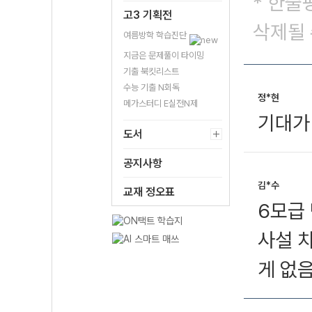
* 한줄
고3 기획전
삭제될 
여름방학 학습진단
지금은 문제풀이 타이밍
기출 북킷리스트
수능 기출 N회독
정*현
메가스터디 E실전N제
기대가
도서
공지사항
김*수
교재 정오표
6모급
사설 
게 없