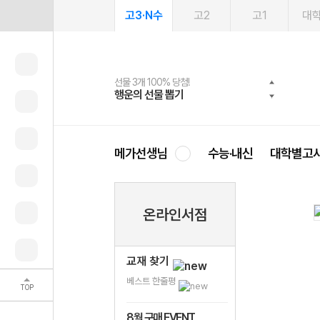
고3·N수
고2
고1
대
선물 3개 100% 당첨!
선물 100% 증정!
여름방학 스터디 캐시백
2027 러셀 단과
스마트러닝앱
메가패스
메가패스 수강생 무료혜택!
사회공헌 캠페인
행운의 선물 뽑기
메가스터디 X 올리브
메가런 썸머스쿨
강사 공개선발
설문 EVENT
3일 무료 체험권
메가클럽 멤버십
희망이룸 메가나눔
영
메가선생님
수능·내신
대학별고
온라인서점
교재 찾기
베스트 한줄평
TOP
8월 구매 EVENT