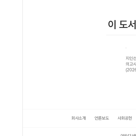
이 도
지인선
의고사
(202
회사소개
언론보도
사회공헌
06643 서