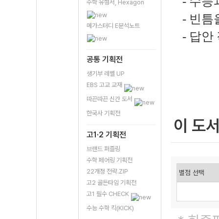
- 수능
수학 유형서, Hexagon
- 빈틈
메가스터디 E분석노트
- 답안
공통 기획전
생기부 레벨 UP
EBS 고교 교재
따끈따끈 신간 도서
한국사 기획전
이 도
고1·2 기획전
브랜드 퍼즐링
수학 페어링 기획전
22개정 전략.ZIP
고2 골든타임 기획전
고1 필수 CHECK
수능 수학 킥(KICK)