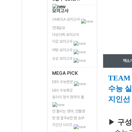
모의고사
OMEGA 모의고사
전대실모
다상다독 모의고사
이감 모의고사
바탕 모의고사
상상 모의고사
책소
MEGA PICK
TEA
EBS 수능완성
수능 실
EBS 수능특강
윤리의 정석 현자의 돌
지인선
안 틀리는 영어, 안틀영
한 권 질주&한 판 승부
▶
구성
지인선 시리즈