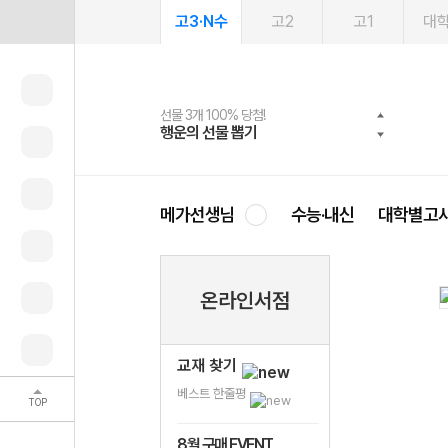
고3·N수
고2
고1
대
선물 3개 100% 당첨!
선물 100% 증정!
여름방학 스터디 캐시백
2027 러셀 단과
스마트러닝앱
메가패스
메가패스 수강생 무료혜택!
사회공헌 캠페인
행운의 선물 뽑기
메가스터디 X 올리브
메가런 썸머스쿨
강사 공개선발
설문 EVENT
3일 무료 체험권
메가클럽 멤버십
희망이룸 메가나눔
영
메가선생님
수능·내신
대학별고
온라인서점
교재 찾기
베스트 한줄평
TOP
8월 구매 EVENT