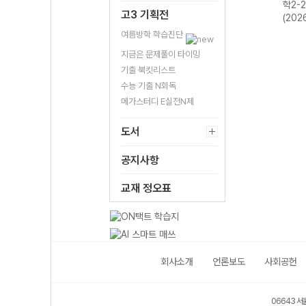
2-22개정
회2-22개정
학2-
고3 기획전
(2026년)
(2026년)
(202
여름방학 학습진단
지금은 문제풀이 타이밍
기출 북킷리스트
수능 기출 N회독
메가스터디 E실전N제
도서
공지사항
교재 정오표
회사소개
언론보도
사회공헌
06643 서