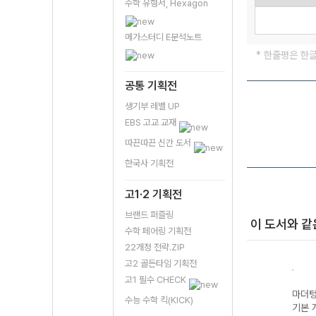
수학 유형서, Hexagon
메가스터디 E분석노트
* 한줄평은 한
공통 기획전
생기부 레벨 UP
EBS 고교 교재
따끈따끈 신간 도서
한국사 기획전
고1·2 기획전
브랜드 퍼즐링
이 도서와 같
수학 페어링 기획전
22개정 전략.ZIP
고2 골든타임 기획전
고1 필수 CHECK
마더텅 수능·내신
마더텅 수능·내신
마더텅
수능 수학 킥(KICK)
기본 개념 한국사
기본 개념 통합사
기본 