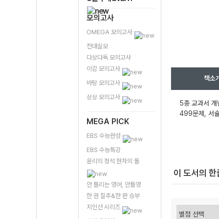
모의고사
OMEGA 모의고사
전대실모
다상다독 모의고사
이감 모의고사
책소
바탕 모의고사
상상 모의고사
5종 교과서 개
499문제, 서
MEGA PICK
EBS 수능완성
EBS 수능특강
윤리의 정석 현자의 돌
이 도서의 
안 틀리는 영어, 안틀영
한 권 질주&한 판 승부
지인선 시리즈