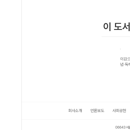
이 도
 국어문
2027 이감 언어
2027 이감으로
이감으로 문학 개
2
얼55
와 매체 봉투 모
기출 문학
념·독해 훈련
과
의고사
의
회사소개
언론보도
사회공헌
06643 서