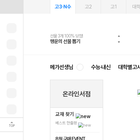
고3·N수
고2
고1
대
선물 3개 100% 당첨!
선물 100% 증정!
여름방학 스터디 캐시백
2027 러셀 단과
스마트러닝앱
메가패스
메가패스 수강생 무료혜택!
사회공헌 캠페인
행운의 선물 뽑기
메가스터디 X 올리브
메가런 썸머스쿨
강사 공개선발
설문 EVENT
3일 무료 체험권
메가클럽 멤버십
희망이룸 메가나눔
영
메가선생님
수능·내신
대학별고
온라인서점
교재 찾기
베스트 한줄평
TOP
8월 구매 EVENT