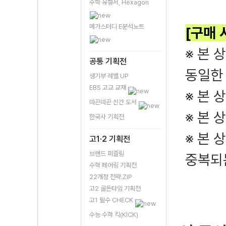
수학 유형서, Hexagon
메가스터디 E분석노트
[구매 
※ 본 
공통 기획전
동일한
생기부 레벨 UP
EBS 고교 교재
※ 본 
따끈따끈 신간 도서
※ 본 
한국사 기획전
※ 본 
고1·2 기획전
브랜드 퍼즐링
중복되
수학 페어링 기획전
22개정 전략.ZIP
고2 골든타임 기획전
고1 필수 CHECK
수능 수학 킥(KICK)