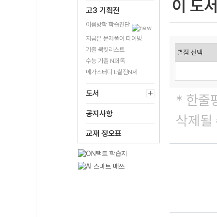
이 도
고3 기획전
여름방학 학습진단
지금은 문제풀이 타이밍
기출 북킷리스트
수능 기출 N회독
메가스터디 E실전N제
도서
* 한줄
공지사항
삭제될 
교재 정오표