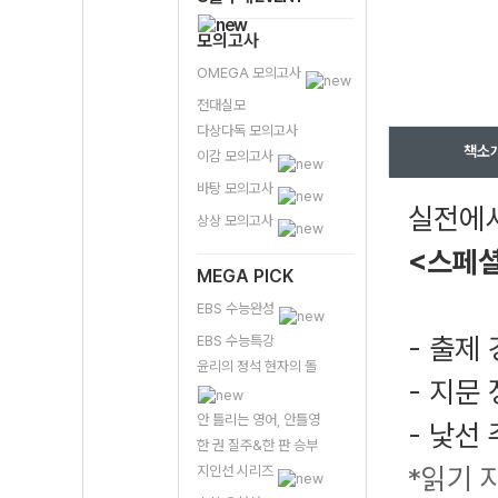
모의고사
OMEGA 모의고사
전대실모
다상다독 모의고사
책소
이감 모의고사
바탕 모의고사
실전에서
상상 모의고사
<스페셜
MEGA PICK
EBS 수능완성
- 출제
EBS 수능특강
윤리의 정석 현자의 돌
- 지문
안 틀리는 영어, 안틀영
- 낯선
한 권 질주&한 판 승부
*읽기 
지인선 시리즈