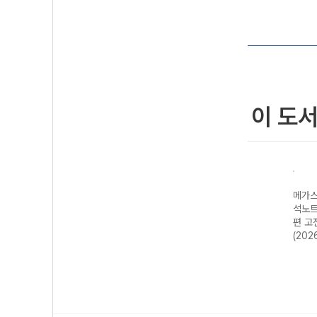
이 도
E실
메가스터디 E분
메가스터디 E분
메가스터디 E분
E연계
 133
석노트 수능완성
석노트 시즌2 고
석노트 수능특강
노트 
수능
편 (2027 수능
전문학+현대문학
편 고전 시가
대비)
대비)
(2025년용)
(2026년)