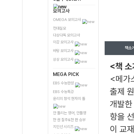
모의고사
OMEGA 모의고사
전대실모
다상다독 모의고사
이감 모의고사
책소
바탕 모의고사
상상 모의고사
<책 소
MEGA PICK
<메가스
EBS 수능완성
출제 
EBS 수능특강
윤리의 정석 현자의 돌
개발한 
안 틀리는 영어, 안틀영
항을 
한 권 질주&한 판 승부
이 교재
지인선 시리즈