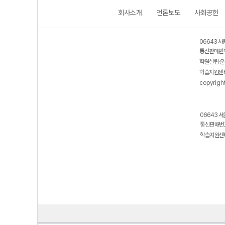
회사소개
언론보도
사회공헌
06643 서
통신판매번호
학원설립·운
학습지원센터
copyrigh
06643 서
통신판매번호
학습지원센터