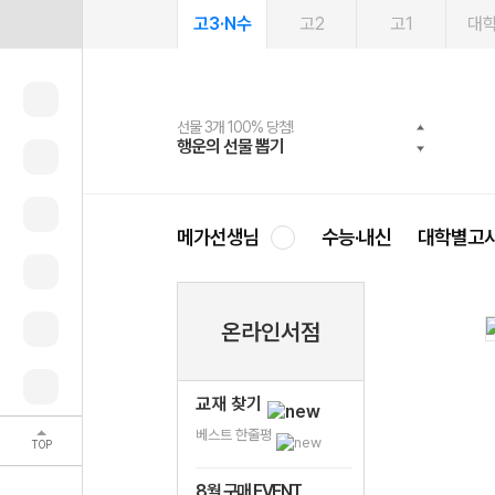
고3·N수
고2
고1
대
선물 3개 100% 당첨!
선물 100% 증정!
여름방학 스터디 캐시백
2027 러셀 단과
스마트러닝앱
메가패스
메가패스 수강생 무료혜택!
사회공헌 캠페인
행운의 선물 뽑기
메가스터디 X 올리브
메가런 썸머스쿨
강사 공개선발
설문 EVENT
3일 무료 체험권
메가클럽 멤버십
희망이룸 메가나눔
영
메가선생님
수능·내신
대학별고
온라인서점
교재 찾기
베스트 한줄평
TOP
8월 구매 EVENT