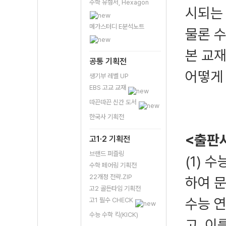
수학 유형서, Hexagon
시되는
메가스터디 E분석노트
물론 
본 교재
공통 기획전
어떻게
생기부 레벨 UP
EBS 고교 교재
따끈따끈 신간 도서
한국사 기획전
<출판
고1·2 기획전
브랜드 퍼즐링
(1) 
수학 페어링 기획전
22개정 전략.ZIP
하여 
고2 골든타임 기획전
수능 
고1 필수 CHECK
수능 수학 킥(KICK)
고, 이