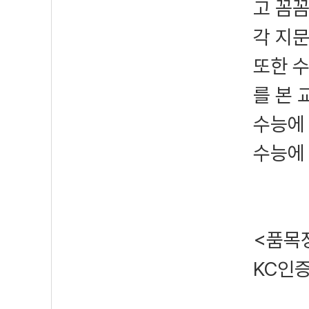
고 꼼
각 지
또한 수
를 본
수능에
수능에
<품목
KC인