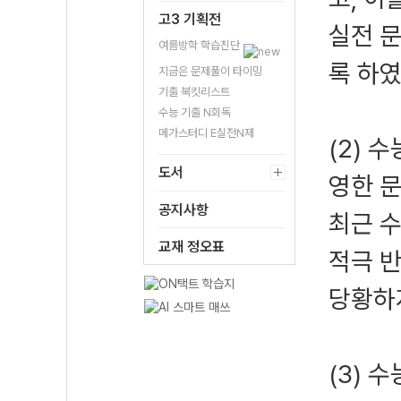
고3 기획전
실전 
여름방학 학습진단
록 하
지금은 문제풀이 타이밍
기출 북킷리스트
수능 기출 N회독
메가스터디 E실전N제
(2) 
도서
영한 
공지사항
최근 
교재 정오표
적극 
당황하
(3) 