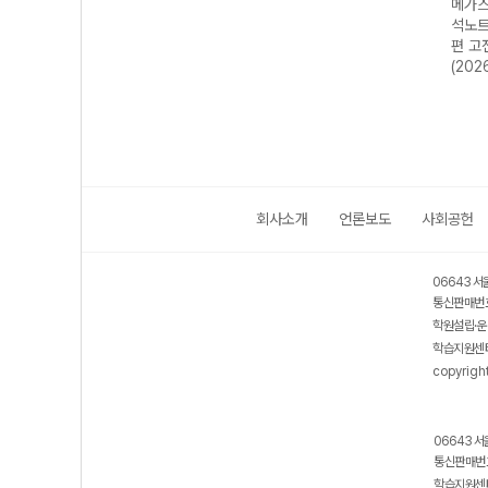
E실
메가스터디 E실
메가스터디 E분
메가스터디 E분
메가스
 110
전 N제 문학 133
석노트 수능완성
석노트 시즌2 고
석노트
수능
제 (2027 수능
편 (2027 수능
전문학+현대문학
편 고
대비)
대비)
(2025년용)
(202
회사소개
언론보도
사회공헌
06643 서
통신판매번호
학원설립·운
학습지원센터
copyrigh
06643 서
통신판매번호
학습지원센터