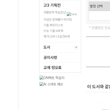
고3 기획전
여름방학 학습진단
지금은 문제풀이 타이밍
기출 북킷리스트
* 한줄평은 한
수능 기출 N회독
메가스터디 E실전N제
도서
공지사항
교재 정오표
이 도서와 같