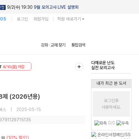
9/2(수) 19:30
9월 모의고사 LIVE 설명회
신청
105
로그인
회원가입
학원 바로가기
현우진의
강좌 · 교재 찾기
통합검색
킬링캠프 시즌1
30
8/10(월) 마감
다채로운 난도
T
8/10(월) 마감
실전 모의고사
내가 최근 본 도서
8제 (2026년용)
로그인후
사용하세요.
북스
|
2025-05-15
 9791129715135
0/0
(10% 할인)
원