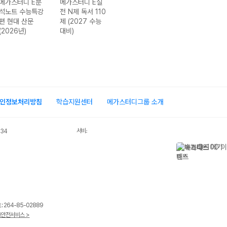
메가스터디 E분
메가스터디 E실
메가스터디 E실
메가스터디 E분
석노트 수능특강
전 N제 독서 110
전 N제 문학 133
석노트 수능완성
편 현대 산문
제 (2027 수능
제 (2027 수능
편 (2027 수능
(2026년)
대비)
대비)
대비)
인정보처리방침
학습지원센터
메가스터디그룹 소개
서비스 가입사실 확인
034
 264-85-02889
안전서비스 >