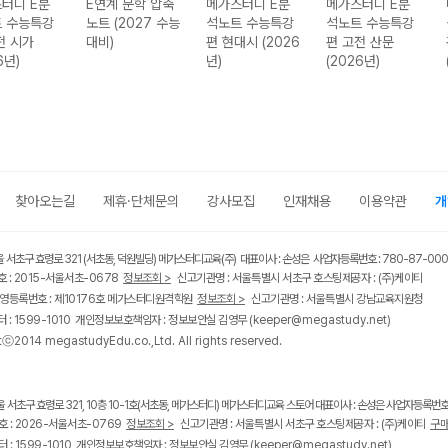
터디 E분
E연계 문학 압축
메가스터디 E분
메가스터디 E분
 수능특강
노트 (2027 수능
석노트 수능특강
석노트 수능특강
전 시가
대비)
편 현대시 (2026
편 고전 산문
6년)
년)
(2026년)
찾아오는길
제휴·단체문의
강사모집
인재채용
이용약관
개
울 서초구 효령로 321 (서초동, 덕원빌딩) 메가스터디교육(주) 대표이사 : 손성은 사업자등록번호 : 780-87-00
 : 2015-서울서초-0678
정보조회 >
신고기관명 : 서울특별시 서초구 호스팅제공자 : (주)케이티
영등록번호 : 제10176호 메가스터디원격학원
정보조회 >
신고기관명 : 서울특별시 강남교육지원청
 : 1599-1010 개인정보보호책임자 : 정보보안실 김영무
(keeper@megastudy.net)
tⓒ2014 megastudyEdu.co.,Ltd. All rights reserved.
울 서초구 효령로 321, 10층 10-1호(서초동, 메가스터디) 메가스터디교육 스토어 대표이사 : 손성은 사업자등록번호 :
 : 2026-서울서초-0769
정보조회 >
신고기관명 : 서울특별시 서초구 호스팅제공자 : (주)케이티
구매
 : 1599-1010 개인정보보호책임자 : 정보보안실 김영무
(keeper@megastudy.net)