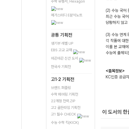
수학 유형서, Hexagon
(2) 수능 국
메가스터디 E분석노트
최근 수능 국어
당황하지 않고 
공통 기획전
(3) 수능 연
각 작품에 대한
생기부 레벨 UP
이를 본 교재
EBS 고교 교재
수능에 출제되는
따끈따끈 신간 도서
한국사 기획전
<품목정보>
KC인증 공급
고1·2 기획전
브랜드 퍼즐링
수학 페어링 기획전
22개정 전략.ZIP
고2 골든타임 기획전
이 도서의 
고1 필수 CHECK
수능 수학 킥(KICK)