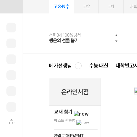
고3·N수
고2
고1
대
선물 3개 100% 당첨!
선물 100% 증정!
여름방학 스터디 캐시백
2027 러셀 단과
스마트러닝앱
메가패스
메가패스 수강생 무료혜택!
사회공헌 캠페인
행운의 선물 뽑기
메가스터디 X 올리브
메가런 썸머스쿨
강사 공개선발
설문 EVENT
3일 무료 체험권
메가클럽 멤버십
희망이룸 메가나눔
영
메가선생님
수능·내신
대학별고
온라인서점
교재 찾기
베스트 한줄평
TOP
8월 구매 EVENT