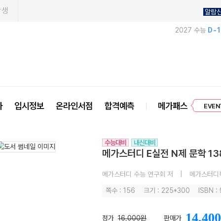
학생
알람
2027 수능
D-
프리미엄 
사
입시정보
온라인서점
합격예측
메가패스
EVEN
수능대비
내신대비
메가스터디 E실전 N제 문학 13
메가스터디 수능 연구회 저
|
메가스터디
쪽수 : 156
크기 : 225*300
ISBN :
14,400
정가
16,000원
판매가