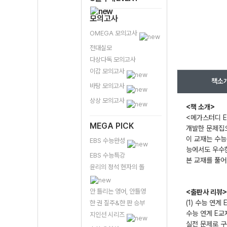
모의고사
OMEGA 모의고사
전대실모
다상다독 모의고사
이감 모의고사
책소
바탕 모의고사
상상 모의고사
<책 소개>
<메가스터디 E
MEGA PICK
개발한 문제집으
이 교재는 수능
EBS 수능완성
능에서도 우수
EBS 수능특강
본 교재를 풀어
윤리의 정석 현자의 돌
안 틀리는 영어, 안틀영
<출판사 리뷰>
(1) 수능 연
한 권 질주&한 판 승부
수능 연계 E교
지인선 시리즈
실전 문제로 구