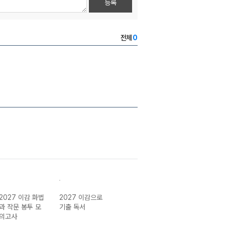
등록
전체
0
2027 이감 화법
2027 이감으로
2027 이감으로
2027 언어와 매
과 작문 봉투 모
기출 독서
기출 언어
체 N제
의고사