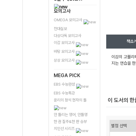
모의고사
OMEGA 모의고사
전대실모
다상다독 모의고사
책소
이감 모의고사
바탕 모의고사
이감의 고퀄리티
상상 모의고사
지는 연습을 한
MEGA PICK
EBS 수능완성
EBS 수능특강
이 도서의 
윤리의 정석 현자의 돌
안 틀리는 영어, 안틀영
한 권 질주&한 판 승부
지인선 시리즈