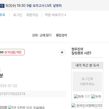
9/2(수) 19:30
9월 모의고사 LIVE 설명회
신청
104
로그인
회원가입
학원 바로가기
강좌 · 교재 찾기
통합검색
현우진의
킬링캠프 시즌1
T
8/10(월) 마감
다채로운 난도
30
8/10(월) 마감
실전 모의고사
내가 최근 본 도서
분
로그인후
사용하세요.
025-01-22
 9791170923374
0/0
800원