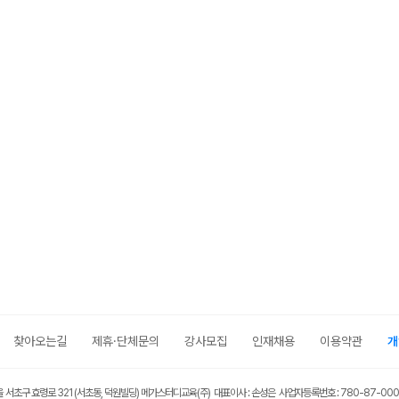
찾아오는길
제휴·단체문의
강사모집
인재채용
이용약관
개
울 서초구 효령로 321 (서초동, 덕원빌딩) 메가스터디교육(주) 대표이사 : 손성은 사업자등록번호 : 780-87-00