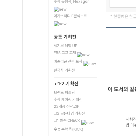
수학 유형서, Hexagon
메가스터디 E분석노트
* 한줄평은 한
공통 기획전
생기부 레벨 UP
EBS 고교 교재
따끈따끈 신간 도서
한국사 기획전
고1·2 기획전
이 도서와 같
브랜드 퍼즐링
수학 페어링 기획전
22개정 전략.ZIP
고2 골든타임 기획전
와 매
2027 화법과 작
이감으로 독서 훈
이감으로 독서 훈
시험직
고1 필수 CHECK
문 N제
련(기본)-구조 독
련(실력)-실전 독
법 매
수능 수학 킥(KICK)
해편
해편