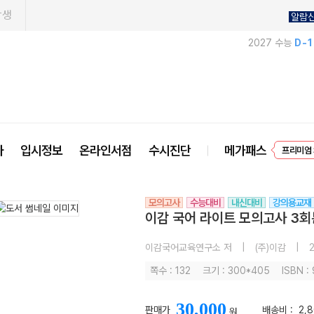
학생
알람
2027 수능
D-
EVEN
사
입시정보
온라인서점
수시진단
메가패스
프리미엄 
모의고사
수능대비
내신대비
강의용교재
이감 국어 라이트 모의고사 3회
이감국어교육연구소 저
|
(주)이감
|
2
쪽수 : 132
크기 : 300*405
ISBN :
30,000
판매가
배송비 :
2,
원