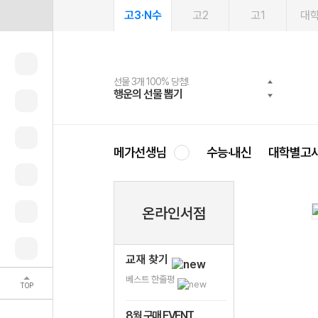
고3·N수
고2
고1
대
선물 3개 100% 당첨!
선물 100% 증정!
여름방학 스터디 캐시백
2027 러셀 단과
스마트러닝앱
메가패스
메가패스 수강생 무료혜택!
사회공헌 캠페인
행운의 선물 뽑기
메가스터디 X 올리브
메가런 썸머스쿨
강사 공개선발
설문 EVENT
3일 무료 체험권
메가클럽 멤버십
희망이룸 메가나눔
영
메가선생님
수능·내신
대학별고
온라인서점
교재 찾기
베스트 한줄평
TOP
8월 구매 EVENT