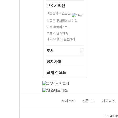
고3 기획전
여름방학 학습진단
지금은 문제풀이 타이밍
기출 북킷리스트
수능 기출 N회독
메가스터디 E실전N제
도서
공지사항
교재 정오표
회사소개
언론보도
사회공헌
06643 서