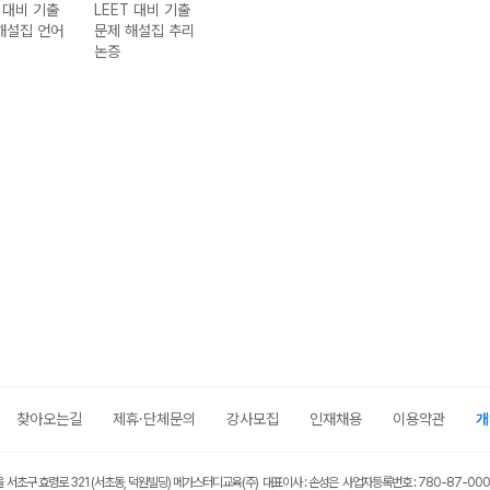
T 대비 기출
LEET 대비 기출
해설집 언어
문제 해설집 추리
논증
찾아오는길
제휴·단체문의
강사모집
인재채용
이용약관
개
울 서초구 효령로 321 (서초동, 덕원빌딩) 메가스터디교육(주) 대표이사 : 손성은 사업자등록번호 : 780-87-00