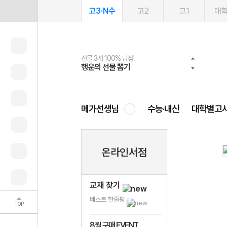
고3·N수
고2
고1
대
선물 3개 100% 당첨!
선물 100% 증정!
여름방학 스터디 캐시백
2027 러셀 단과
스마트러닝앱
메가패스
메가패스 수강생 무료혜택!
사회공헌 캠페인
행운의 선물 뽑기
메가스터디 X 올리브
메가런 썸머스쿨
강사 공개선발
설문 EVENT
3일 무료 체험권
메가클럽 멤버십
희망이룸 메가나눔
영
메가선생님
수능·내신
대학별고
온라인서점
교재 찾기
베스트 한줄평
TOP
8월 구매 EVENT