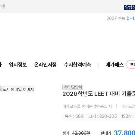
학생
알람
2027 수능
D-
프
사
입시정보
온라인서점
수시합격예측
메가패스
기타/교양서
2026학년도 LEET 대비 기
메가로스쿨 언어논리연구소 저
|
메가로
쪽수 : 684
크기 : 220*305
ISBN 
37,80
정가
42,000원
판매가