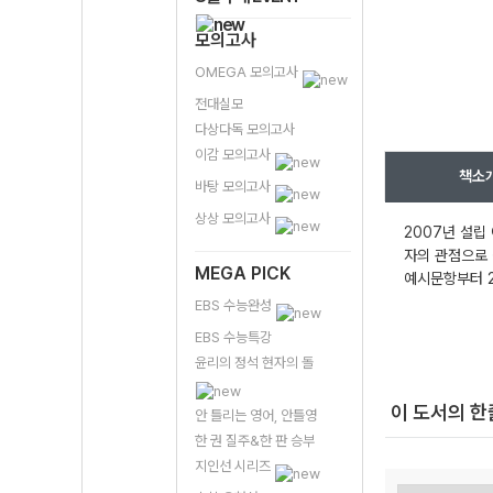
모의고사
OMEGA 모의고사
전대실모
다상다독 모의고사
이감 모의고사
책소
바탕 모의고사
상상 모의고사
2007년 설립
자의 관점으로 
MEGA PICK
예시문항부터 2
EBS 수능완성
EBS 수능특강
윤리의 정석 현자의 돌
이 도서의 
안 틀리는 영어, 안틀영
한 권 질주&한 판 승부
지인선 시리즈