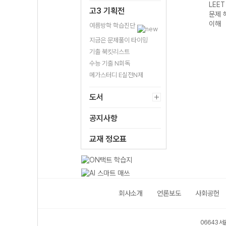
LEE
고3 기획전
문제 
이해
여름방학 학습진단
지금은 문제풀이 타이밍
기출 북킷리스트
수능 기출 N회독
메가스터디 E실전N제
도서
공지사항
교재 정오표
회사소개
언론보도
사회공헌
06643 서