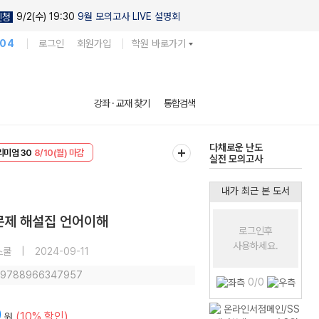
9/2(수) 19:30
9월 모의고사 LIVE 설명회
신청
104
로그인
회원가입
학원 바로가기
현우진의
강좌 · 교재 찾기
통합검색
킬링캠프 시즌1
리미엄 30
8/10(월) 마감
다채로운 난도
EVENT
8/10(월) 마감
실전 모의고사
내가 최근 본 도서
출문제 해설집 언어이해
로그인후
사용하세요.
스쿨
|
2024-09-11
: 9788966347957
0/0
0
(10% 할인)
원