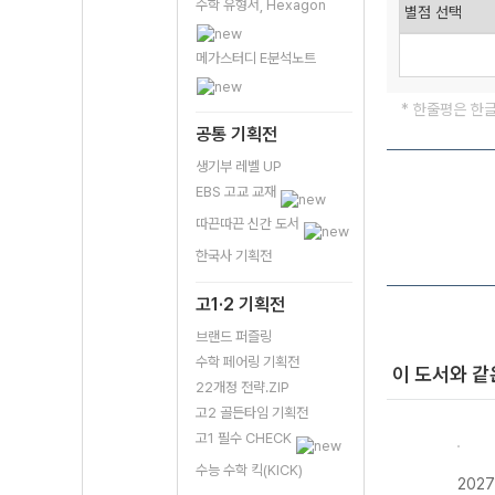
수학 유형서, Hexagon
메가스터디 E분석노트
* 한줄평은 한
공통 기획전
생기부 레벨 UP
EBS 고교 교재
따끈따끈 신간 도서
한국사 기획전
고1·2 기획전
브랜드 퍼즐링
수학 페어링 기획전
이 도서와 같
22개정 전략.ZIP
고2 골든타임 기획전
고1 필수 CHECK
수능 수학 킥(KICK)
202