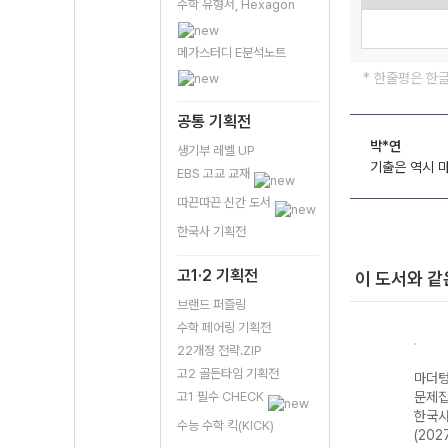
수학 유형서, Hexagon
메가스터디 E분석노트
* 한줄평은 한
공통 기획전
박*연
생기부 레벨 UP
기출은 역시 마
EBS 고교 교재
따끈따끈 신간 도서
한국사 기획전
고1·2 기획전
이 도서와 같
브랜드 퍼즐링
수학 페어링 기획전
22개정 전략.ZIP
고2 골든타임 기획전
기출
마더텅 수능기출
마더텅 수능기출
마더텅 수능기출
마더텅
·문화
문제집 기하
문제집 윤리와 사
고1 필수 CHECK
문제집 지구과학II
문제집
 대
(2027 수능 대
상 (2027 수능
(2027 수능 대
한국사
수능 수학 킥(KICK)
비)
대비)
비)
(202