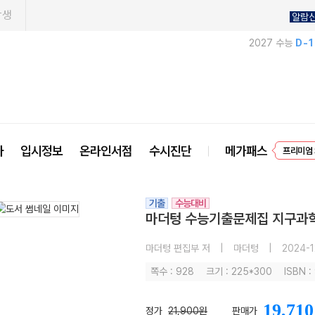
학생
알람
2027 수능
D-
프리미엄 
사
입시정보
온라인서점
수시진단
메가패스
EVEN
기출
수능대비
마더텅 수능기출문제집 지구과학I 
마더텅 편집부 저
|
마더텅
|
2024-1
쪽수 : 928
크기 : 225*300
ISBN 
19,710
정가
21,900원
판매가