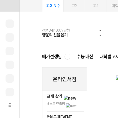
고3·N수
고2
고1
대
선물 3개 100% 당첨!
선물 100% 증정!
여름방학 스터디 캐시백
2027 러셀 단과
스마트러닝앱
메가패스
메가패스 수강생 무료혜택!
사회공헌 캠페인
행운의 선물 뽑기
메가스터디 X 올리브
메가런 썸머스쿨
강사 공개선발
설문 EVENT
3일 무료 체험권
메가클럽 멤버십
희망이룸 메가나눔
영
메가선생님
수능·내신
대학별고
온라인서점
교재 찾기
베스트 한줄평
TOP
8월 구매 EVENT