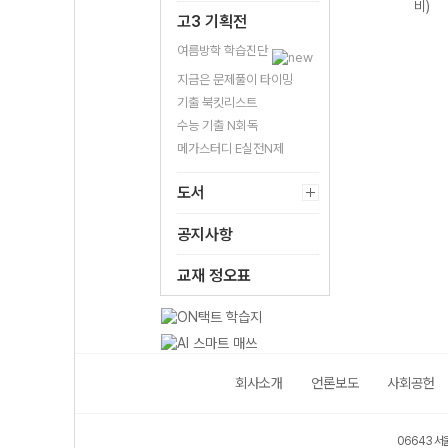
비)
고3 기획전
여름방학 학습진단
지금은 문제풀이 타이밍
기출 북킷리스트
수능 기출 N회독
메가스터디 E실전N제
도서
공지사항
교재 정오표
회사소개
언론보도
사회공헌
06643 서