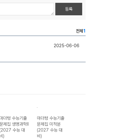
등록
전체
1
2025-06-06
마더텅 수능기출
마더텅 수능기출
마더텅 수능기출
마더텅 수능기출
문제집 생명과학II
문제집 미적분
모의고사 30회
문제집 정치와 
(2027 수능 대
(2027 수능 대
영어 영역 SE
(2027 수능 대
비)
비)
(2027 수능 대
비)