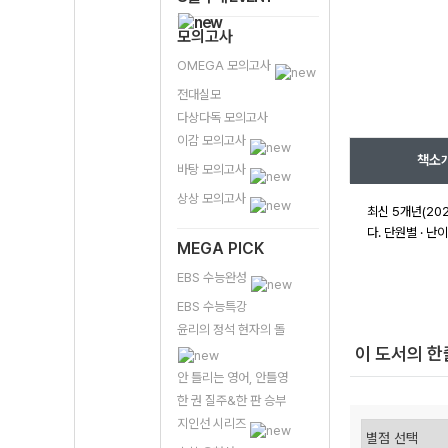
모의고사
OMEGA 모의고사
전대실모
다상다독 모의고사
이감 모의고사
책소
바탕 모의고사
상상 모의고사
최신 5개년(202
다. 단원별 · 
MEGA PICK
EBS 수능완성
EBS 수능특강
윤리의 정석 현자의 돌
이 도서의 
안 틀리는 영어, 안틀영
한 권 질주&한 판 승부
지인선 시리즈