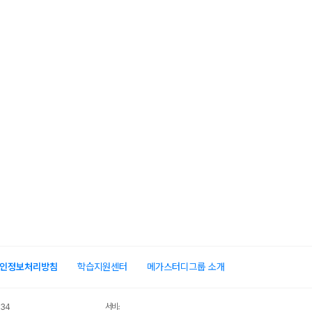
비)
인정보처리방침
학습지원센터
메가스터디그룹 소개
서비스 가입사실 확인
034