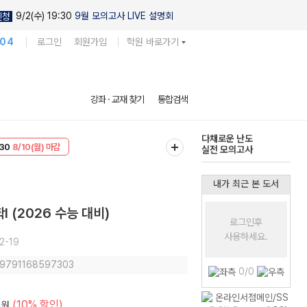
9/2(수) 19:30
9월 모의고사 LIVE 설명회
신청
104
로그인
회원가입
학원 바로가기
현우진의
강좌 · 교재 찾기
통합검색
킬링캠프 시즌1
30
8/10(월) 마감
다채로운 난도
T
8/10(월) 마감
실전 모의고사
내가 최근 본 도서
(2026 수능 대비)
로그인후
사용하세요.
2-19
: 9791168597303
0/0
(10% 할인)
원