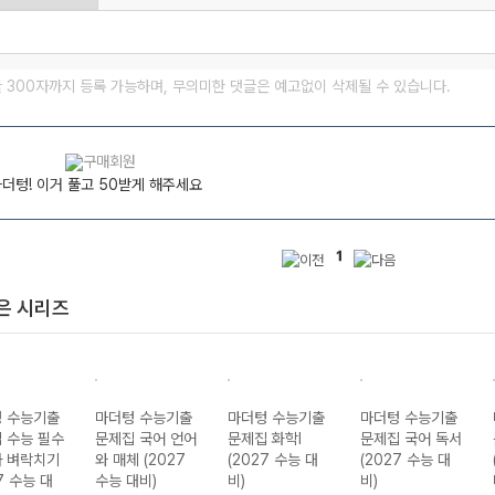
글 300자까지 등록 가능하며, 무의미한 댓글은 예고없이 삭제될 수 있습니다.
더텅! 이거 풀고 50받게 해주세요
1
은 시리즈
 수능기출
마더텅 수능기출
마더텅 수능기출
마더텅 수능기출
 수능 필수
문제집 국어 언어
문제집 화학I
문제집 국어 독서
 벼락치기
와 매체 (2027
(2027 수능 대
(2027 수능 대
7 수능 대
수능 대비)
비)
비)