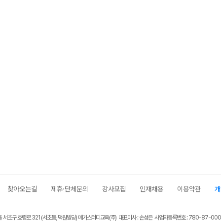
찾아오는길
제휴·단체문의
강사모집
인재채용
이용약관
개
울 서초구 효령로 321 (서초동, 덕원빌딩) 메가스터디교육(주) 대표이사 : 손성은 사업자등록번호 : 780-87-00