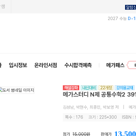
학생
알람
2027 수능
D-
프
사
입시정보
온라인서점
수시합격예측
메가패스
해설강좌
내신대비
22개정
강의용교재
메가스터디 N제 공통수학2 391
김성남, 박현수, 최종민, 박보영 저
|
메가
쪽수 : 176
크기 : 225*300
ISBN :
13,500
정가
15,000원
판매가