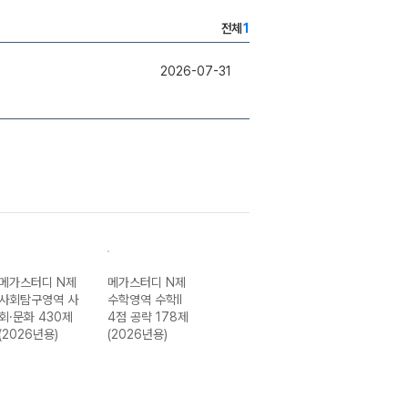
전체
1
2026-07-31
메가스터디 N제
메가스터디 N제
메가스터디 N제
메가스터디 N제
사회탐구영역 사
수학영역 수학II
과학탐구영역 화
사회탐구영역 생
회·문화 430제
4점 공략 178제
학I 274제
활과 윤리 400
(2026년용)
(2026년용)
(2026년용)
제 (2026년용)