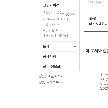
* 한줄평은 한
고3 기획전
여름방학 학습진단
최*유
지금은 문제풀이 타이밍
너무 도움됩니
기출 북킷리스트
수능 기출 N회독
메가스터디 E실전N제
도서
이 도서와 같
공지사항
교재 정오표
N제
메가스터디 N제
메가스터디 N제
메가스터디 N제
메가스
-22
지구과학 685
영어영역 어법·어
수학영역 수학I 4
수학영
년)
제-22개정
휘 222제 (2026
점 공략 190제
점 공
(2026년)
년용)
(2026년용)
(202