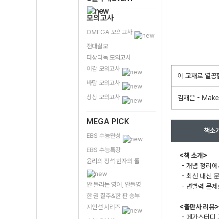
모의고사
OMEGA 모의고사
전대실모
다상다독 모의고사
이감 모의고사
이 교재로 열공
바탕 모의고사
상상 모의고사
김재은 - Make
MEGA PICK
책소
EBS 수능완성
EBS 수능특강
<책 소개>
윤리의 정석 현자의 돌
- 개념 정리에
- 최신 내신 
안 틀리는 영어, 안틀영
- 변별력 문제
한 권 질주&한 판 승부
<출판사 리뷰>
지인선 시리즈
- 메가스터디 