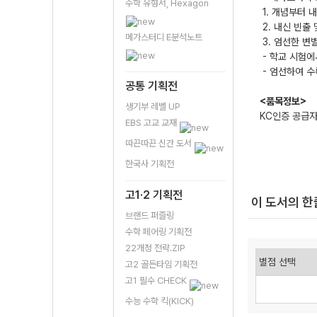
수학 유형서, Hexagon
1. 개념부터 
2. 내신 빈출
메가스터디 E분석노트
3. 엄선한 변
- 학교 시험에
- 엄선하여 수
공통 기획전
<품목정보>
생기부 레벨 UP
KC인증 공급
EBS 고교 교재
따끈따끈 신간 도서
한국사 기획전
고1·2 기획전
이 도서의 
브랜드 퍼즐링
수학 페어링 기획전
22개정 전략.ZIP
고2 골든타임 기획전
고1 필수 CHECK
수능 수학 킥(KICK)