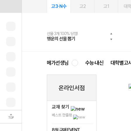
고3·N수
고2
고1
대
선물 3개 100% 당첨!
선물 100% 증정!
여름방학 스터디 캐시백
2027 러셀 단과
스마트러닝앱
메가패스
메가패스 수강생 무료혜택!
사회공헌 캠페인
행운의 선물 뽑기
메가스터디 X 올리브
메가런 썸머스쿨
강사 공개선발
설문 EVENT
3일 무료 체험권
메가클럽 멤버십
희망이룸 메가나눔
영
메가선생님
수능·내신
대학별고
온라인서점
교재 찾기
베스트 한줄평
TOP
8월 구매 EVENT