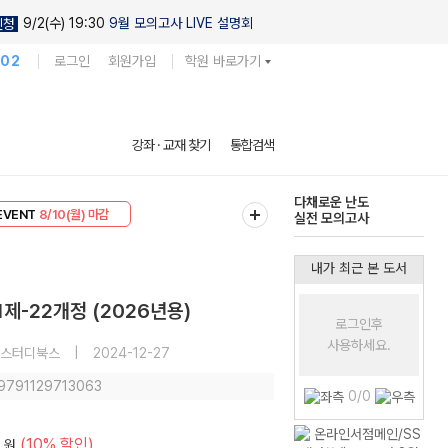
9/2(수) 19:30
9월 모의고사 LIVE 설명회
신청
102
로그인
회원가입
학원 바로가기
현우진의
강좌 · 교재 찾기
통합검색
킬링캠프 시즌1
리미엄 30
8/10(월) 마감
다채로운 난도
EVENT
8/10(월) 마감
실전 모의고사
내가 최근 본 도서
제-22개정 (2026년용)
로그인후
사용하세요.
스터디북스
|
2024-12-27
 9791129713063
0/0
(10% 할인)
원