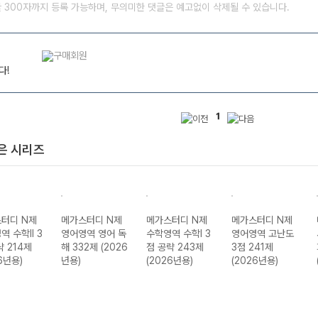
글 300자까지 등록 가능하며, 무의미한 댓글은 예고없이 삭제될 수 있습니다.
다!
1
은 시리즈
터디 N제
메가스터디 N제
메가스터디 N제
메가스터디 N제
역 수학II 3
영어영역 영어 독
수학영역 수학I 3
영어영역 고난도
략 214제
해 332제 (2026
점 공략 243제
3점 241제
6년용)
년용)
(2026년용)
(2026년용)