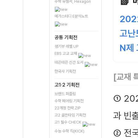
📗
수학 유형서, Hexagon
20
메가스터디 E분석노트
고난
공통 기획전
N제
생기부 레벨 UP
EBS 고교 교재
따끈따끈 신간 도서
한국사 기획전
[교재 
고1·2 기획전
브랜드 퍼즐링
① 2
수학 페어링 기획전
22개정 전략.ZIP
과 빈
고2 골든타임 기획전
고1 필수 CHECK
② 전
수능 수학 킥(KICK)