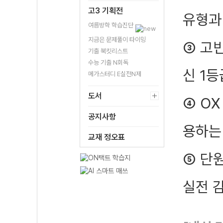
고3 기획전
유형과
여름방학 학습진단
지금은 문제풀이 타이밍
③ 고
기출 북킷리스트
수능 기출 N회독
신 1
메가스터디 E실전N제
도서
④ OX
공지사항
용하는
교재 정오표
⑤ 단
실전 