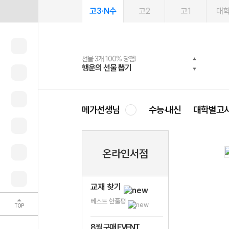
고3·N수
고2
고1
대
선물 3개 100% 당첨!
선물 100% 증정!
2027 러셀 단과
스마트러닝앱
메가패스
메가패스 수강생 무료혜택!
사회공헌 캠페인
행운의 선물 뽑기
메가스터디 X 올리브
강사 공개선발
설문 EVENT
3일 무료 체험권
메가클럽 멤버십
희망이룸 메가나눔
영
메가선생님
수능·내신
대학별고
온라인서점
교재 찾기
베스트 한줄평
TOP
8월 구매 EVENT