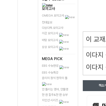
모의고사
OMEGA 모의고사
전대실모
다상다독 모의고사
이감 모의고사
이 교재
바탕 모의고사
상상 모의고사
이다지 
MEGA PICK
이다지 
EBS 수능완성
EBS 수능특강
윤리의 정석 현자의 돌
책소
안 틀리는 영어, 안틀영
한 권 질주&한 판 승부
지인선 시리즈