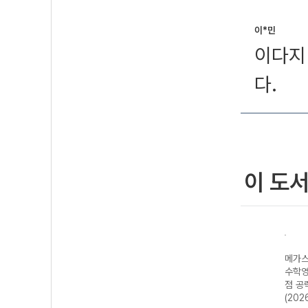
이*민
이다지
다.
이 도
N제
메가스터디 N제
메가스터디 N제
메가스터디 N제
메가스
-22
지구과학 685
영어영역 어법·어
수학영역 수학I 4
수학영
년)
제-22개정
휘 222제 (2026
점 공략 190제
점 공
(2026년)
년용)
(2026년용)
(202