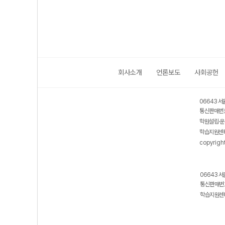
회사소개
언론보도
사회공헌
06643 서
통신판매번호
학원설립·운
학습지원센터
copyrigh
06643 서
통신판매번호
학습지원센터