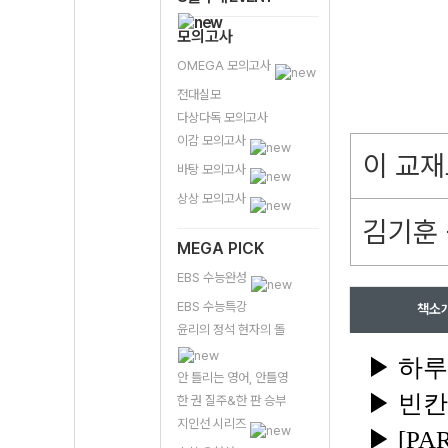
모의고사
OMEGA 모의고사
전대실모
다상다독 모의고사
이감 모의고사
이 교재
바탕 모의고사
상상 모의고사
김기훈 
MEGA PICK
EBS 수능완성
EBS 수능특강
책소
윤리의 정석 현자의 돌
▶ 하루
안 틀리는 영어, 안틀영
▶ 빈칸
한 권 질주&한 판 승부
지인선 시리즈
▶ [P