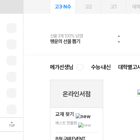
고3·N수
고2
고1
대
선물 3개 100% 당첨!
선물 100% 증정!
여름방학 스터디 캐시백
2027 러셀 단과
스마트러닝앱
메가패스
메가패스 수강생 무료혜택!
사회공헌 캠페인
행운의 선물 뽑기
메가스터디 X 올리브
메가런 썸머스쿨
강사 공개선발
설문 EVENT
3일 무료 체험권
메가클럽 멤버십
희망이룸 메가나눔
영
메가선생님
수능·내신
대학별고
온라인서점
교재 찾기
베스트 한줄평
TOP
8월 구매 EVENT