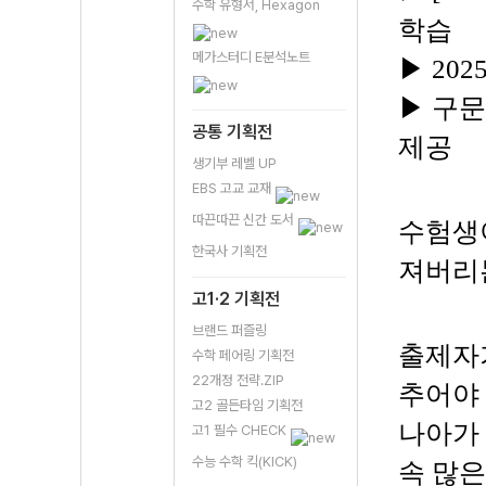
수학 유형서, Hexagon
학습
메가스터디 E분석노트
▶ 20
▶ 구
공통 기획전
제공
생기부 레벨 UP
EBS 고교 교재
따끈따끈 신간 도서
수험생
한국사 기획전
져버리
고1·2 기획전
브랜드 퍼즐링
출제자가
수학 페어링 기획전
22개정 전략.ZIP
추어야 
고2 골든타임 기획전
나아가 
고1 필수 CHECK
수능 수학 킥(KICK)
속 많은