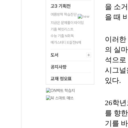
을 소
고3 기획전
여름방학 학습진단
을 때 
지금은 문제풀이 타이밍
기출 북킷리스트
수능 기출 N회독
이러한
메가스터디 E실전N제
의 실마
도서
석으로 
공지사항
시그널을
교재 정오표
있다.
26학
를 향
기를 바