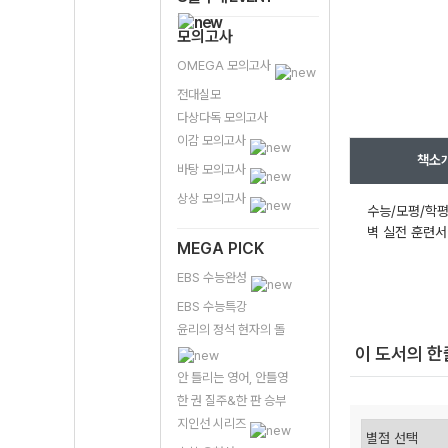
모의고사
OMEGA 모의고사
전대실모
다상다독 모의고사
이감 모의고사
책소
바탕 모의고사
상상 모의고사
수능/모평/학평
벽 실전 훈련서
MEGA PICK
EBS 수능완성
EBS 수능특강
윤리의 정석 현자의 돌
이 도서의 
안 틀리는 영어, 안틀영
한 권 질주&한 판 승부
지인선 시리즈