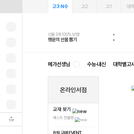
고3·N수
고2
고1
대
선물 3개 100% 당첨!
선물 100% 증정!
여름방학 스터디 캐시백
2027 러셀 단과
스마트러닝앱
메가패스
메가패스 수강생 무료혜택!
사회공헌 캠페인
행운의 선물 뽑기
메가스터디 X 올리브
메가런 썸머스쿨
강사 공개선발
설문 EVENT
3일 무료 체험권
메가클럽 멤버십
희망이룸 메가나눔
영
메가선생님
수능·내신
대학별고
온라인서점
교재 찾기
베스트 한줄평
TOP
8월 구매 EVENT