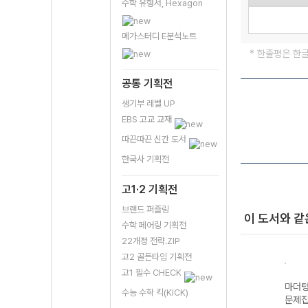
수학 유형서, Hexagon
메가스터디 E분석노트
* 한줄평은 한
공통 기획전
생기부 레벨 UP
EBS 고교 교재
따끈따끈 신간 도서
한국사 기획전
고1·2 기획전
브랜드 퍼즐링
이 도서와 같
수학 페어링 기획전
22개정 전략.ZIP
고2 골든타임 기획전
고1 필수 CHECK
기출
마더텅 수능기출
마더텅 수능기출
마더텅 수능기출
마더텅
수능 수학 킥(KICK)
·문화
문제집 기하
문제집 윤리와 사
문제집 지구과학II
문제집