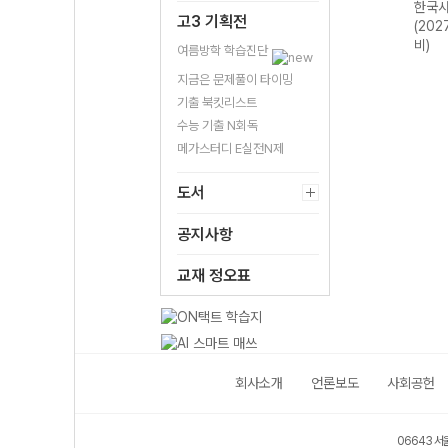
 대
(2027 수능 대
상 (2027 수능
(2027 수능 대
한국사
고3 기획전
비)
대비)
비)
(202
비)
여름방학 학습진단
지금은 문제풀이 타이밍
기출 북킷리스트
수능 기출 N회독
메가스터디 E실전N제
도서
공지사항
교재 정오표
회사소개
언론보도
사회공헌
06643 서