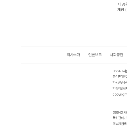
2개정
서 미적분I-22개
지 미적분I-22개
기출총정리 수학I
서 공
정 (2026년)
정 (2026년)
(2026년)
개정 
회사소개
언론보도
사회공헌
06643 서
통신판매번호
학원설립·운
학습지원센터
copyrigh
06643 서
통신판매번호
학습지원센터