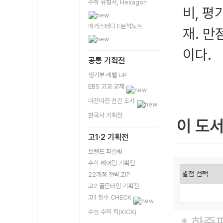
수학 유형서, Hexagon
비, 
메가스터디 E분석노트
재. 만
이다.
공통 기획전
생기부 레벨 UP
EBS 고교 교재
따끈따끈 신간 도서
한국사 기획전
이 도
고1·2 기획전
브랜드 퍼즐링
수학 페어링 기획전
22개정 전략.ZIP
고2 골든타임 기획전
고1 필수 CHECK
수능 수학 킥(KICK)