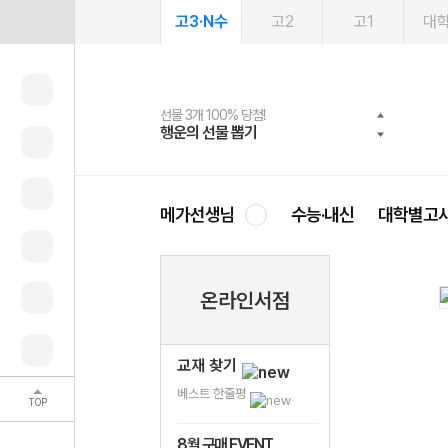
고3·N수
고2
고1
대
선물 3개 100% 당첨!
선물 100% 증정!
여름방학 스터디 캐시백
2027 러셀 단과
스마트러닝앱
메가패스
메가패스 수강생 무료혜택!
사회공헌 캠페인
행운의 선물 뽑기
메가스터디 X 올리브
메가런 썸머스쿨
강사 공개선발
설문 EVENT
3일 무료 체험권
메가클럽 멤버십
희망이룸 메가나눔
영
메가선생님
수능·내신
대학별고
온라인서점
교재 찾기
베스트 한줄평
TOP
8월 구매 EVENT