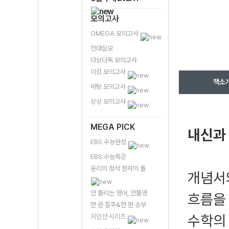
모의고사
OMEGA 모의고사
전대실모
다상다독 모의고사
이감 모의고사
책소
바탕 모의고사
상상 모의고사
MEGA PICK
내신과
EBS 수능완성
EBS 수능특강
윤리의 정석 현자의 돌
개념서
안 틀리는 영어, 안틀영
흐름을 
한 권 질주&한 판 승부
수학의
지인선 시리즈