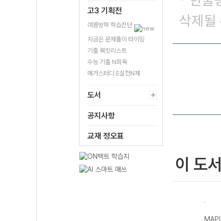
* 한줄
고3 기획전
삭제될 
여름방학 학습진단
지금은 문제풀이 타이밍
기출 북킷리스트
수능 기출 N회독
메가스터디 E실전N제
도서
공지사항
교재 정오표
이 도
플시너
MAPL 마플교과
MAPL 마플시너
MAPL 마플 수능
MAP