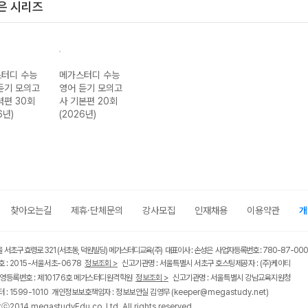
은 시리즈
터디 수능
메가스터디 수능
듣기 모의고
영어 듣기 모의고
력편 30회
사 기본편 20회
6년)
(2026년)
찾아오는길
제휴·단체문의
강사모집
인재채용
이용약관
개
울 서초구 효령로 321 (서초동, 덕원빌딩) 메가스터디교육(주) 대표이사 : 손성은 사업자등록번호 : 780-87-00
 : 2015-서울서초-0678
정보조회 >
신고기관명 : 서울특별시 서초구 호스팅제공자 : (주)케이티
영등록번호 : 제10176호 메가스터디원격학원
정보조회 >
신고기관명 : 서울특별시 강남교육지원청
 : 1599-1010 개인정보보호책임자 : 정보보안실 김영무
(keeper@megastudy.net)
tⓒ2014 megastudyEdu.co.,Ltd. All rights reserved.