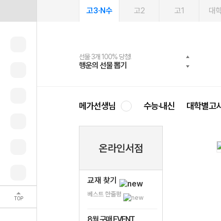
고3·N수
고2
고1
대
선물 3개 100% 당첨!
선물 100% 증정!
2027 러셀 단과
스마트러닝앱
메가패스
메가패스 수강생 무료혜택!
사회공헌 캠페인
행운의 선물 뽑기
메가스터디 X 올리브
강사 공개선발
설문 EVENT
3일 무료 체험권
메가클럽 멤버십
희망이룸 메가나눔
영
메가선생님
수능·내신
대학별고
온라인서점
교재 찾기
베스트 한줄평
TOP
8월 구매 EVENT