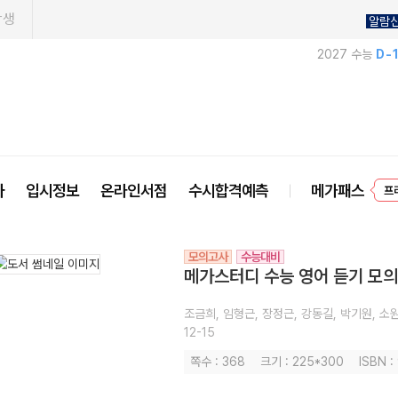
학생
알람
2027 수능
D-
프
사
입시정보
온라인서점
수시합격예측
메가패스
모의고사
수능대비
메가스터디 수능 영어 듣기 모의고
조금희, 임형근, 장정근, 강동길, 박기원, 소
12-15
쪽수 : 368
크기 : 225*300
ISBN 