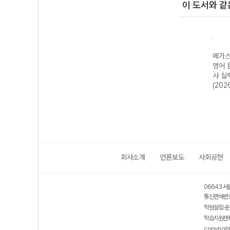
이 도서와 같
메가스
영어 
사 실
(202
회사소개
언론보도
사회공헌
06643 서
통신판매번호
학원설립·운
학습지원센터
copyrigh