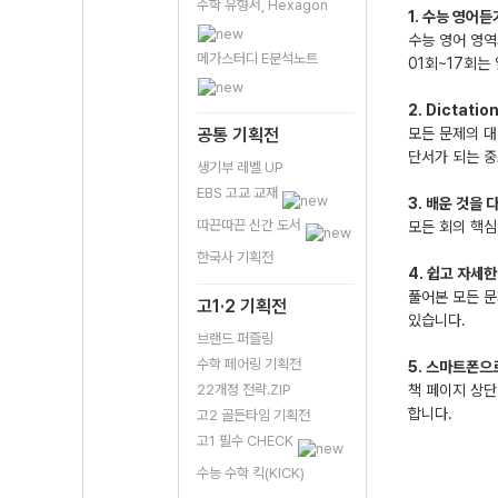
수학 유형서, Hexagon
1. 수능 영어
수능 영어 영역
메가스터디 E분석노트
01회~17회는
2. Dictat
공통 기획전
모든 문제의 대
단서가 되는 중
생기부 레벨 UP
EBS 고교 교재
3. 배운 것을 
따끈따끈 신간 도서
모든 회의 핵심
한국사 기획전
4. 쉽고 자세한
풀어본 모든 문
고1·2 기획전
있습니다.
브랜드 퍼즐링
수학 페어링 기획전
5. 스마트폰으
22개정 전략.ZIP
책 페이지 상단
합니다.
고2 골든타임 기획전
고1 필수 CHECK
수능 수학 킥(KICK)