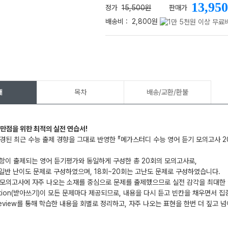
13,950
정가
15,500원
판매가
배송비 :
2,800원
메가스터디
개
목차
배송/교환/환불
 만점을 위한 최적의 실전 연습서!
경된 최근 수능 출제 경향을 그대로 반영한 『메가스터디 수능 영어 듣기 모의고사 2
항이 출제되는 영어 듣기평가와 동일하게 구성한 총 20회의 모의고사로,
 일반 난이도 문제로 구성하였으며, 18회~20회는 고난도 문제로 구성하였습니다.
모의고사에 자주 나오는 소재를 중심으로 문제를 출제했으므로 실전 감각을 최대한 끌
tation(받아쓰기)이 모든 문제마다 제공되므로, 내용을 다시 듣고 빈칸을 채우면서 집
eview를 통해 학습한 내용을 회별로 정리하고, 자주 나오는 표현을 한번 더 짚고 