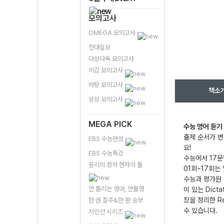
모의고사
OMEGA 모의고사
전대실모
다상다독 모의고사
이감 모의고사
바탕 모의고사
책소
상상 모의고사
MEGA PICK
수능 영어 듣기
출제 순서가 변
EBS 수능완성
요!
EBS 수능특강
수능에서 17문
윤리의 정석 현자의 돌
01회~17회는
수능과 평가원 
안 틀리는 영어, 안틀영
이 있는 Dic
장을 정리한 R
한 권 질주&한 판 승부
수 있습니다.
지인선 시리즈