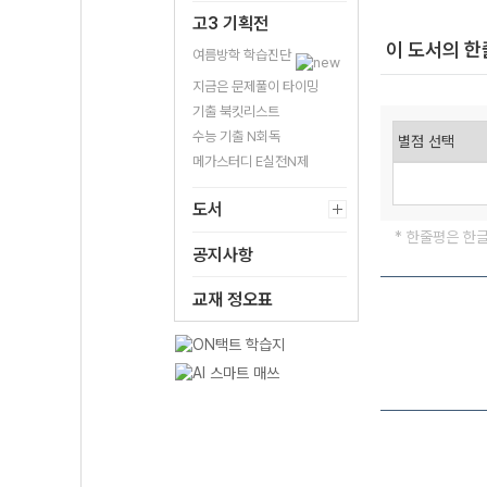
고3 기획전
이 도서의 
여름방학 학습진단
지금은 문제풀이 타이밍
기출 북킷리스트
수능 기출 N회독
메가스터디 E실전N제
도서
* 한줄평은 한
공지사항
교재 정오표