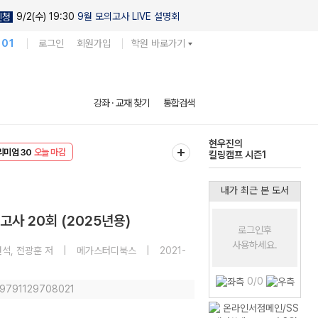
9/2(수) 19:30
9월 모의고사 LIVE 설명회
신청
101
로그인
회원가입
학원 바로가기
현우진의
강좌 · 교재 찾기
통합검색
킬링캠프 시즌1
다채로운 난도
리미엄 30
오늘 마감
실전 모의고사
EVENT
오늘 마감
내가 최근 본 도서
사 20회 (2025년용)
로그인후
사용하세요.
원석, 전광훈 저
|
메가스터디북스
|
2021-
0/0
: 9791129708021