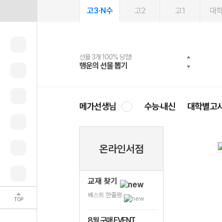
고3·N수
고2
고1
대
선물 3개 100% 당첨!
선물 100% 증정!
여름방학 스터디 캐시백
2027 러셀 단과
스마트러닝앱
메가패스
메가패스 수강생 무료혜택!
사회공헌 캠페인
행운의 선물 뽑기
메가스터디 X 올리브
메가런 썸머스쿨
강사 공개선발
설문 EVENT
3일 무료 체험권
메가클럽 멤버십
희망이룸 메가나눔
영
메가선생님
수능·내신
대학별고
온라인서점
교재 찾기
베스트 한줄평
TOP
8월 구매 EVENT