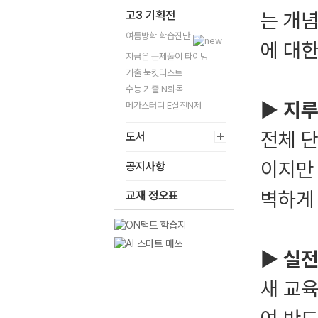
고3 기획전
는 개
여름방학 학습진단
에 대
지금은 문제풀이 타이밍
기출 북킷리스트
수능 기출 N회독
▶
지루
메가스터디 E실전N제
전체 
도서
이지만
공지사항
벽하게 
교재 정오표
▶
실전
새 교