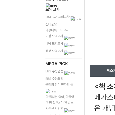
모의고사
OMEGA 모의고사
전대실모
다상다독 모의고사
이감 모의고사
바탕 모의고사
상상 모의고사
MEGA PICK
책소
EBS 수능완성
EBS 수능특강
<책 소
윤리의 정석 현자의 돌
메가스
안 틀리는 영어, 안틀영
한 권 질주&한 판 승부
은 개념
지인선 시리즈