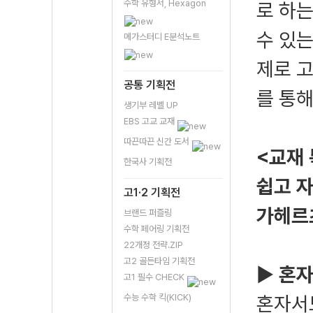
수학 유형서, Hexagon
로 하는
수 있는
메가스터디 E분석노트
제로 
공통 기획전
를 통해
생기부 레벨 UP
EBS 고교 교재
따끈따끈 신간 도서
<교재
한국사 기획전
쉽고 
고1·2 기획전
가헤르
브랜드 퍼즐링
수학 페어링 기획전
22개정 전략.ZIP
고2 골든타임 기획전
▶
혼자
고1 필수 CHECK
수능 수학 킥(KICK)
혼자서