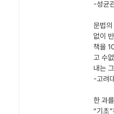
-성균
문법의 
없이 
책을 1
고 수없
내는 
-고려
한 과
“기초”