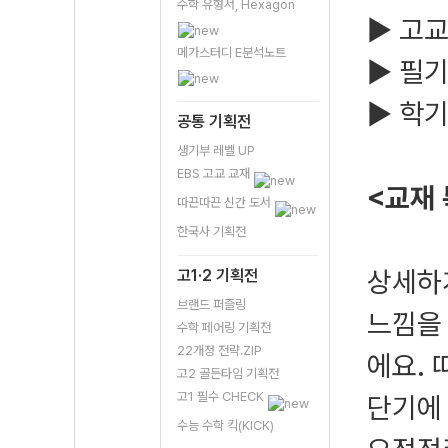
수학 유형서, Hexagon
▶ 고교
메가스터디 E분석노트
▶ 필
▶ 학기
공통 기획전
생기부 레벨 UP
EBS 고교 교재
<교재 
따끈따끈 신간 도서
한국사 기획전
상세하
고1·2 기획전
브랜드 퍼즐링
느낌을
수학 페어링 기획전
22개정 전략.ZIP
에요. 
고2 골든타임 기획전
고1 필수 CHECK
단기에
수능 수학 킥(KICK)