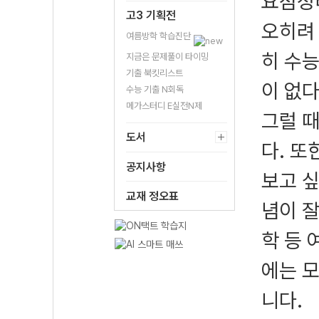
요점정
고3 기획전
오히려
여름방학 학습진단
히 수
지금은 문제풀이 타이밍
기출 북킷리스트
이 없다
수능 기출 N회독
메가스터디 E실전N제
그럴 
도서
다. 또
공지사항
보고 싶
교재 정오표
념이 잘
학 등 
에는 
니다.