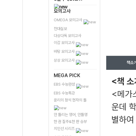
모의고사
OMEGA 모의고사
전대실모
다상다독 모의고사
이감 모의고사
바탕 모의고사
상상 모의고사
책소
MEGA PICK
<책 소
EBS 수능완성
<메가스
EBS 수능특강
윤리의 정석 현자의 돌
운데 학
안 틀리는 영어, 안틀영
별하여 
한 권 질주&한 판 승부
지인선 시리즈