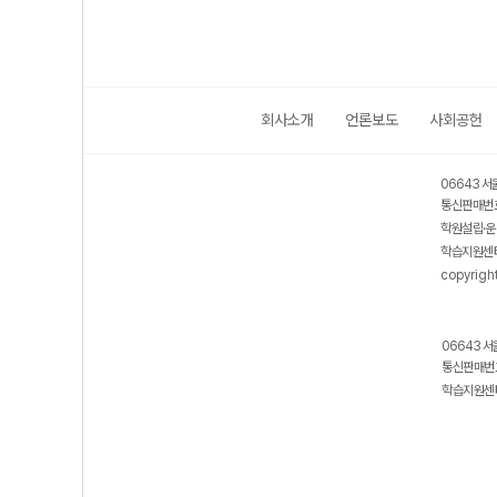
회사소개
언론보도
사회공헌
06643 서
통신판매번호
학원설립·운
학습지원센터
copyrigh
06643 서
통신판매번호
학습지원센터