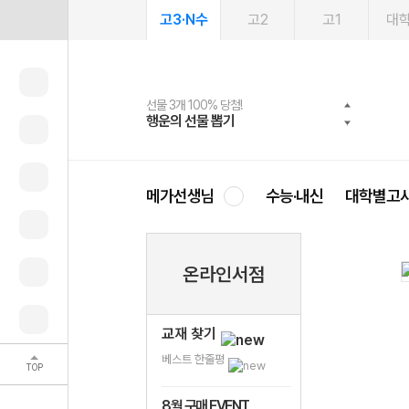
고3·N수
고2
고1
대
선물 3개 100% 당첨!
선물 100% 증정!
여름방학 스터디 캐시백
2027 러셀 단과
스마트러닝앱
메가패스
메가패스 수강생 무료혜택!
사회공헌 캠페인
행운의 선물 뽑기
메가스터디 X 올리브
메가런 썸머스쿨
강사 공개선발
설문 EVENT
3일 무료 체험권
메가클럽 멤버십
희망이룸 메가나눔
영
메가선생님
수능·내신
대학별고
온라인서점
교재 찾기
베스트 한줄평
TOP
8월 구매 EVENT