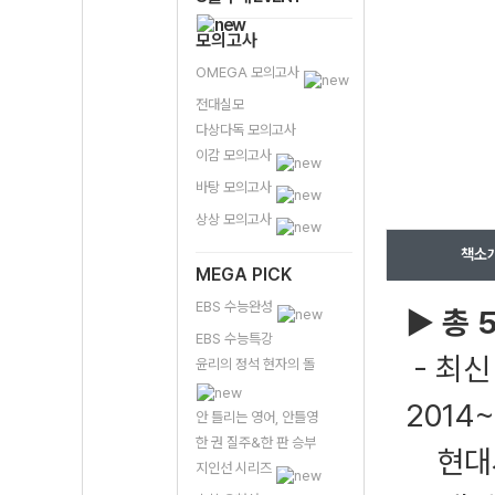
모의고사
OMEGA 모의고사
전대실모
다상다독 모의고사
이감 모의고사
바탕 모의고사
상상 모의고사
책소
MEGA PICK
EBS 수능완성
▶ 총 
EBS 수능특강
- 최신
윤리의 정석 현자의 돌
2014
안 틀리는 영어, 안틀영
한 권 질주&한 판 승부
현대사
지인선 시리즈