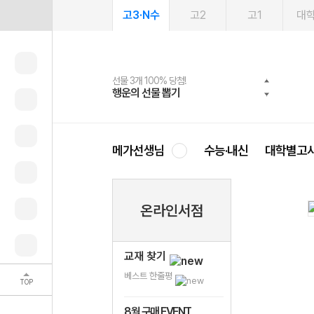
고3·N수
고2
고1
대
선물 3개 100% 당첨!
선물 100% 증정!
여름방학 스터디 캐시백
2027 러셀 단과
스마트러닝앱
메가패스
메가패스 수강생 무료혜택!
사회공헌 캠페인
행운의 선물 뽑기
메가스터디 X 올리브
메가런 썸머스쿨
강사 공개선발
설문 EVENT
3일 무료 체험권
메가클럽 멤버십
희망이룸 메가나눔
영
메가선생님
수능·내신
대학별고
온라인서점
교재 찾기
베스트 한줄평
TOP
8월 구매 EVENT