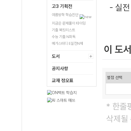
- 실전
고3 기획전
여름방학 학습진단
지금은 문제풀이 타이밍
기출 북킷리스트
수능 기출 N회독
메가스터디 E실전N제
이 도
도서
공지사항
교재 정오표
* 한줄
삭제될 