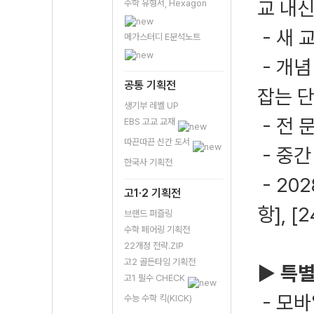
교 내신
수학 유형서, Hexagon
- 새 
메가스터디 E분석노트
- 개념
공통 기획전
잡는 단
생기부 레벨 UP
- 전 
EBS 고교 교재
따끈따끈 신간 도서
- 중간
한국사 기획전
- 20
고1·2 기획전
항], [
브랜드 퍼즐링
수학 페어링 기획전
22개정 전략.ZIP
고2 골든타임 기획전
▶ 특
고1 필수 CHECK
- 모바
수능 수학 킥(KICK)