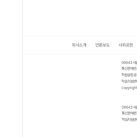
회사소개
언론보도
사회공헌
06643 서
통신판매번호
학원설립·운
학습지원센터
copyrigh
06643 서
통신판매번호
학습지원센터