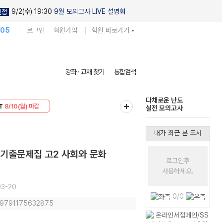
9/2(수) 19:30
9월 모의고사 LIVE 설명회
신청
105
로그인
회원가입
학원 바로가기
현우진의
강좌 · 교재 찾기
통합검색
킬링캠프 시즌1
30
8/10(월) 마감
다채로운 난도
T
8/10(월) 마감
실전 모의고사
내가 최근 본 도서
 기출문제집 고2 사회와 문화
로그인후
사용하세요.
3-20
0/0
: 9791175632875