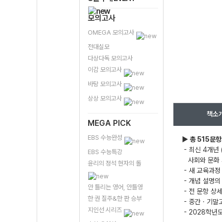
모의고사
OMEGA 모의고사
전대실모
다상다독 모의고사
이감 모의고사
바탕 모의고사
상상 모의고사
책소
MEGA PICK
EBS 수능완성
▶
총 515문
- 최신 4개년 
EBS 수능특강
사회와 문화 새
윤리의 정석 현자의 돌
- 새 교육과정
- 개념 설명의
안 틀리는 영어, 안틀영
- 전 문항 상
한 권 질주&한 판 승부
- 중간 · 기말
지인선 시리즈
- 2028학년도