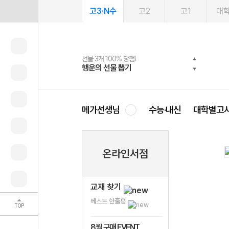
고3·N수
고2
고1
대
선물 3개 100% 당첨!
선물 100% 증정!
여름방학 스터디 캐시백
2027 러셀 단과
스마트러닝앱
메가패스
메가패스 수강생 무료혜택!
사회공헌 캠페인
행운의 선물 뽑기
메가스터디 X 올리브
메가런 썸머스쿨
강사 공개선발
설문 EVENT
3일 무료 체험권
메가클럽 멤버십
희망이룸 메가나눔
영
메가선생님
수능·내신
대학별고
온라인서점
교재 찾기
베스트 한줄평
TOP
8월 구매 EVENT