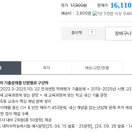
16,110
정가
17,900원
판매가
배송비 :
2,800원
종이책
장바구니
메가스터디
개
목차
배송/교환/환불
항의 기출문제를 단원별로 구성하
(2022.3~2025.10) 고2 전국연합 학력평가 기출문제 + 2019~2025년 시행 고
 교육과정에 맞는 문항 + 새 교육과정에 맞는 학교 내신 기출 문항
 8종 교과서 핵심 개념 완벽 정리
 이해를 돕는 ○× & 빈칸 채우기 453문제, 내신 개념을 잡는 단답형 문제 추가 제
세한 첨삭 해설 수록
고사 대비 2회분(총 50문항) 제공
 대학수학능력시험 예시문항[25. 04. 15 발표 - 25문항], [24. 09. 26 발표 - 