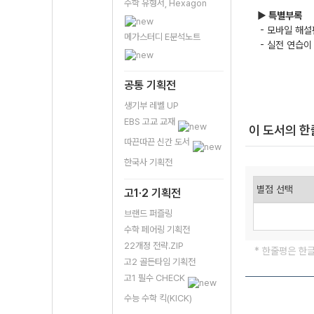
수학 유형서, Hexagon
▶ 특별부록
- 모바일 해설
메가스터디 E분석노트
- 실전 연습이
공통 기획전
생기부 레벨 UP
EBS 고교 교재
이 도서의 
따끈따끈 신간 도서
한국사 기획전
고1·2 기획전
브랜드 퍼즐링
수학 페어링 기획전
22개정 전략.ZIP
* 한줄평은 한
고2 골든타임 기획전
고1 필수 CHECK
수능 수학 킥(KICK)