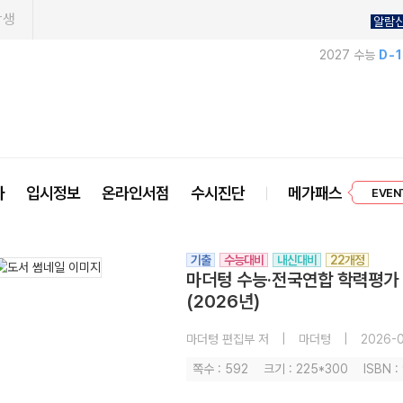
학생
알람
2027 수능
D-
프리미엄 
사
입시정보
온라인서점
수시진단
메가패스
EVEN
기출
수능대비
내신대비
22개정
마더텅 수능·전국연합 학력평가
(2026년)
마더텅 편집부 저
|
마더텅
|
2026-0
쪽수 : 592
크기 : 225*300
ISBN 