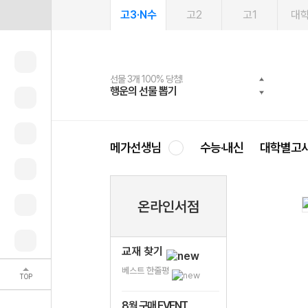
고3·N수
고2
고1
대
선물 3개 100% 당첨!
선물 100% 증정!
여름방학 스터디 캐시백
2027 러셀 단과
스마트러닝앱
메가패스
메가패스 수강생 무료혜택!
사회공헌 캠페인
행운의 선물 뽑기
메가스터디 X 올리브
메가런 썸머스쿨
강사 공개선발
설문 EVENT
3일 무료 체험권
메가클럽 멤버십
희망이룸 메가나눔
영
메가선생님
수능·내신
대학별고
온라인서점
교재 찾기
베스트 한줄평
TOP
8월 구매 EVENT