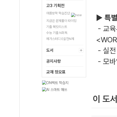
고3 기획전
여름방학 학습진단
▶ 특별
지금은 문제풀이 타이밍
- 교육
기출 북킷리스트
수능 기출 N회독
<WOR
메가스터디 E실전N제
- 실전
도서
- 모바
공지사항
교재 정오표
이 도