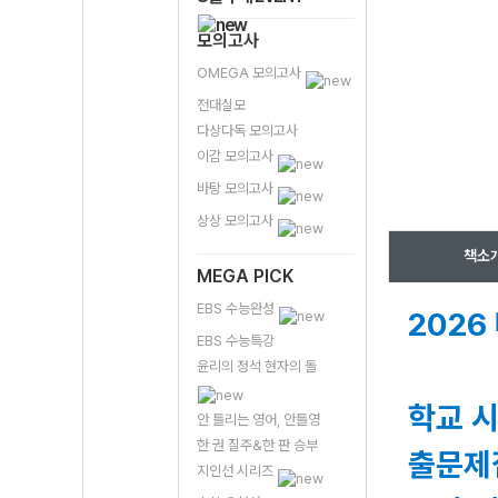
모의고사
OMEGA 모의고사
전대실모
다상다독 모의고사
이감 모의고사
바탕 모의고사
상상 모의고사
책소
MEGA PICK
EBS 수능완성
202
EBS 수능특강
윤리의 정석 현자의 돌
학교 
안 틀리는 영어, 안틀영
한 권 질주&한 판 승부
출문제
지인선 시리즈