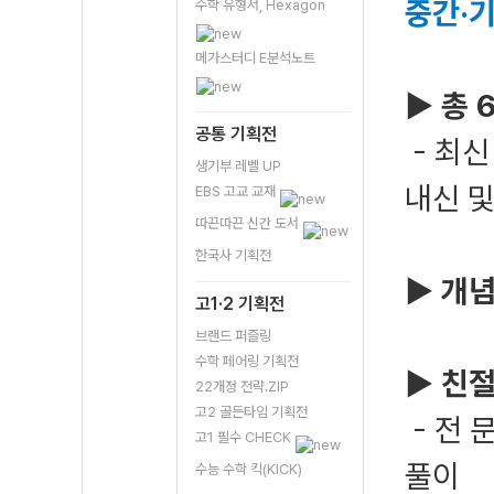
중간·
수학 유형서, Hexagon
메가스터디 E분석노트
▶ 총 
공통 기획전
- 최신
생기부 레벨 UP
내신 
EBS 고교 교재
따끈따끈 신간 도서
한국사 기획전
▶ 개념
고1·2 기획전
브랜드 퍼즐링
수학 페어링 기획전
▶ 친
22개정 전략.ZIP
고2 골든타임 기획전
- 전 
고1 필수 CHECK
풀이
수능 수학 킥(KICK)