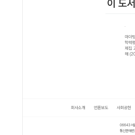
이 도
·전국
마더텅 수능·전국
마더텅 전국연합
마더텅 전국연합
마더텅
가 기
연합 학력평가 기
학력평가 기출 모
학력평가 기출문
학력평
2 지
출문제집 고2 생
의고사 3개년 13
제집 고2 국어 문
제집 
26년)
명과학-22개정
회 고2 국어 영역
학 (2026년)
해 (2
(2026년)
(2026년)
회사소개
언론보도
사회공헌
06643 서
통신판매번호