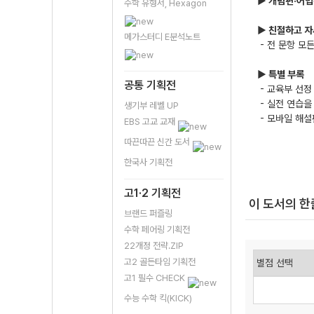
▶ 개념편·어법
수학 유형서, Hexagon
▶ 친절하고 
메가스터디 E분석노트
- 전 문항 모
▶ 특별 부록
공통 기획전
- 교육부 선정
- 실전 연습을
생기부 레벨 UP
- 모바일 해설
EBS 고교 교재
따끈따끈 신간 도서
한국사 기획전
고1·2 기획전
이 도서의 
브랜드 퍼즐링
수학 페어링 기획전
22개정 전략.ZIP
고2 골든타임 기획전
고1 필수 CHECK
수능 수학 킥(KICK)