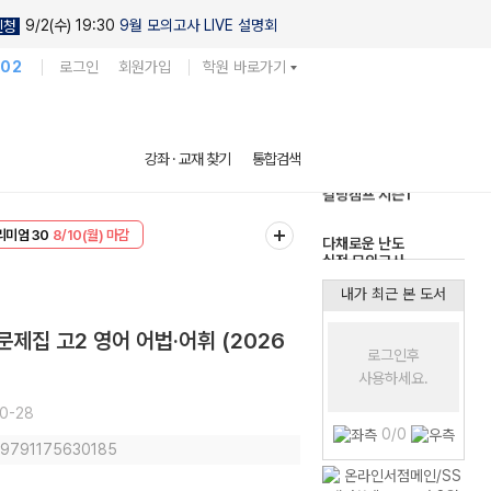
9/2(수) 19:30
9월 모의고사 LIVE 설명회
신청
102
로그인
회원가입
학원 바로가기
현우진의
강좌 · 교재 찾기
통합검색
킬링캠프 시즌1
다채로운 난도
리미엄 30
8/10(월) 마감
실전 모의고사
EVENT
8/10(월) 마감
내가 최근 본 도서
제집 고2 영어 어법·어휘 (2026
로그인후
사용하세요.
0-28
0/0
: 9791175630185