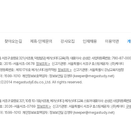
찾아오는길
제휴·단체문의
강사모집
인재채용
이용약관
개
울 서초구 효령로 321 (서초동, 덕원빌딩) 메가스터디교육(주) 대표이사 : 손성은 사업자등록번호 : 780-87-00
 : 2015-서울서초-0678
정보조회 >
신고기관명 : 서울특별시 서초구 호스팅제공자 : (주)케이티
영등록번호 : 제10176호 메가스터디원격학원
정보조회 >
신고기관명 : 서울특별시 강남교육지원청
 : 1599-1010 개인정보보호책임자 : 정보보안실 김영무
(keeper@megastudy.net)
tⓒ2014 megastudyEdu.co.,Ltd. All rights reserved.
울 서초구 효령로 321, 10층 10-1호(서초동, 메가스터디) 메가스터디교육 스토어 대표이사 : 손성은 사업자등록번호 :
 : 2026-서울서초-0769
정보조회 >
신고기관명 : 서울특별시 서초구 호스팅제공자 : (주)케이티
구매
 : 1599-1010 개인정보보호책임자 : 정보보안실 김영무
(keeper@megastudy.net)