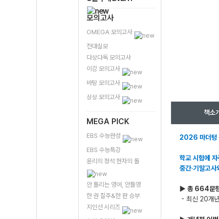
모의고사
OMEGA 모의고사
전대실모
다상다독 모의고사
이감 모의고사
바탕 모의고사
상상 모의고사
책소
MEGA PICK
EBS 수능완성
2026 마더텅
EBS 수능특강
학교 시험에 자
윤리의 정석 현자의 돌
중간·기말고사
안 틀리는 영어, 안틀영
▶ 총 664문
한 권 질주&한 판 승부
- 최신 20개
지인선 시리즈