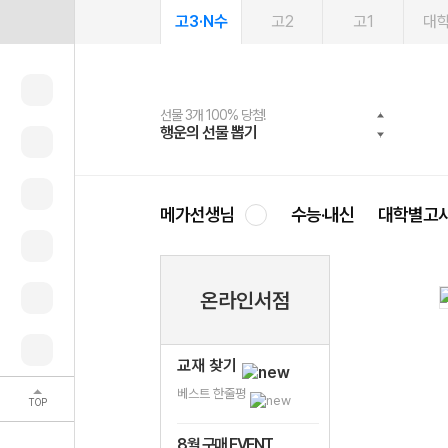
고3·N수
고2
고1
대
선물 3개 100% 당첨!
선물 100% 증정!
여름방학 스터디 캐시백
2027 러셀 단과
스마트러닝앱
메가패스
메가패스 수강생 무료혜택!
사회공헌 캠페인
행운의 선물 뽑기
메가스터디 X 올리브
메가런 썸머스쿨
강사 공개선발
설문 EVENT
3일 무료 체험권
메가클럽 멤버십
희망이룸 메가나눔
영
메가선생님
수능·내신
대학별고
온라인서점
교재 찾기
베스트 한줄평
TOP
8월 구매 EVENT