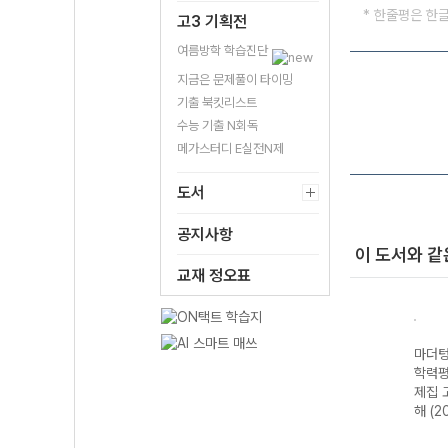
* 한줄평은 한
고3 기획전
여름방학 학습진단
지금은 문제풀이 타이밍
기출 북킷리스트
수능 기출 N회독
메가스터디 E실전N제
도서
공지사항
이 도서와 같
교재 정오표
·전국
마더텅 수능·전국
마더텅 전국연합
마더텅 전국연합
마더텅
가 기
연합 학력평가 기
학력평가 기출 모
학력평가 기출문
학력평
2 지
출문제집 고2 생
의고사 3개년 13
제집 고2 국어 문
제집 
26년)
명과학-22개정
회 고2 국어 영역
학 (2026년)
해 (2
(2026년)
(2026년)