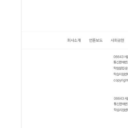
회사소개
언론보도
사회공헌
06643 서
통신판매번호
학원설립·운
학습지원센터
copyrigh
06643 서
통신판매번호
학습지원센터