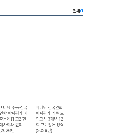
전체
0
마더텅 수능·전국
마더텅 전국연합
마더텅 전국연합
마더텅 전국연합
연합 학력평가 기
학력평가 기출 모
학력평가 기출문
학력평가 기출문
출문제집 고2 현
의고사 3개년 12
제집 고1 영어 듣
제집 고1 통합사
대사회와 윤리
회 고2 영어 영역
기 (2026년)
회1-22개정
(2026년)
(2026년)
(2026년)