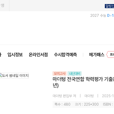
학생
알람
2027 수능
D-
프
사
입시정보
온라인서점
수시합격예측
메가패스
모의고사
내신대비
마더텅 전국연합 학력평가 기출문
년)
마더텅 편집부 저
|
마더텅
|
2025-1
쪽수 : 480
크기 : 225*300
ISBN 