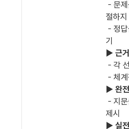
- 문제
절하지 
- 정답
기
▶
근거
- 각 
- 체계
▶
완전
- 지문
제시
▶
실전