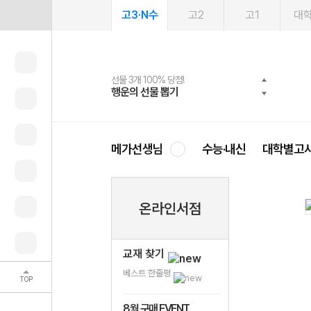
고3·N수
고2
고1
대
선물 3개 100% 당첨!
선물 100% 증정!
여름방학 스터디 캐시백
2027 러셀 단과
스마트러닝앱
메가패스
메가패스 수강생 무료혜택!
사회공헌 캠페인
행운의 선물 뽑기
메가스터디 X 올리브
메가런 썸머스쿨
강사 공개선발
설문 EVENT
3일 무료 체험권
메가클럽 멤버십
희망이룸 메가나눔
영
메가선생님
수능·내신
대학별고
온라인서점
교재 찾기
베스트 한줄평
TOP
8월 구매 EVENT