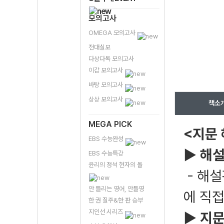
모의고사
OMEGA 모의고사
전대실모
다상다독 모의고사
이감 모의고사
바탕 모의고사
상상 모의고사
책소
MEGA PICK
<지문
EBS 수능완성
▶
해설
EBS 수능특강
윤리의 정석 현자의 돌
- 해설
안 틀리는 영어, 안틀영
에 직
한 권 질주&한 판 승부
지인선 시리즈
▶
지문