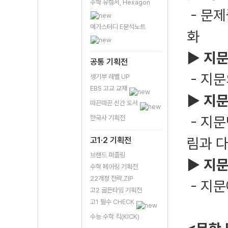
수학 유형서, Hexagon
- 문제
메가스터디 E분석노트
화
▶
지문
공통 기획전
- 지
생기부 레벨 UP
EBS 고교 교재
▶
지문
따끈따끈 신간 도서
- 지문
한국사 기획전
림과 다
고1·2 기획전
브랜드 퍼즐링
▶
지문
수학 페어링 기획전
22개정 전략.ZIP
- 지
고2 골든타임 기획전
고1 필수 CHECK
수능 수학 킥(KICK)