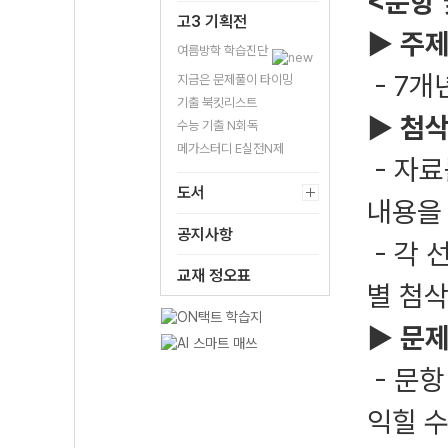
<문항 
고3 기획전
▶
주제
여름방학 학습진단
- 7개
지금은 문제풀이 타이밍
기출 북킷리스트
▶
첨삭
수능 기출 N회독
메가스터디 E실전N제
- 자료
도서
내용을
공지사항
- 각 
교재 정오표
별 첨삭
▶
문제
- 문항
익힐 수