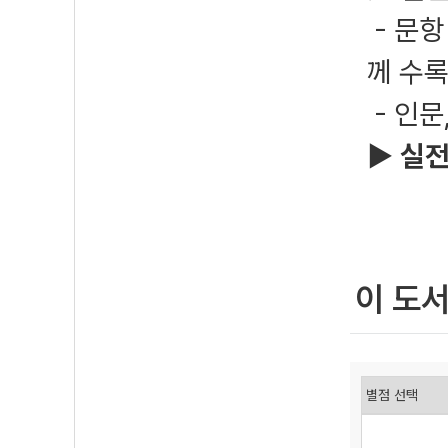
- 문항
께 수
- 인문
▶
실전
이 도