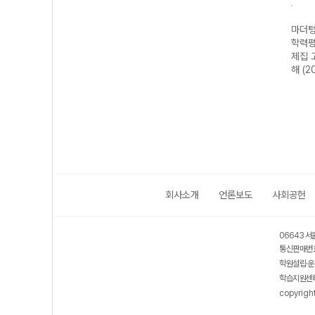
·전국
마더텅 수능·전국
마더텅 전국연합
마더텅 전국연합
마더텅
가 기
연합 학력평가 기
학력평가 기출 모
학력평가 기출문
학력평
2 지
출문제집 고2 생
의고사 3개년 13
제집 고2 국어 문
제집 
26년)
명과학-22개정
회 고2 국어 영역
학 (2026년)
해 (2
(2026년)
(2026년)
회사소개
언론보도
사회공헌
06643 서
통신판매번호
학원설립·운
학습지원센터
copyrigh