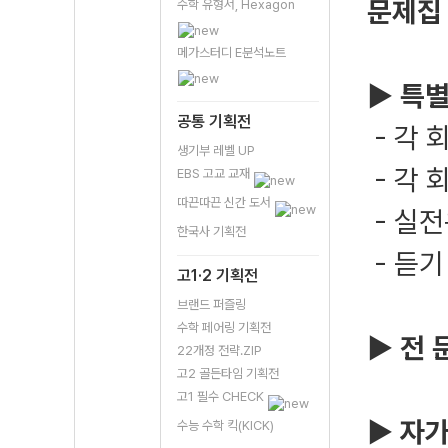
문제집
수학 유형서, Hexagon
메가스터디 E분석노트
▶ 특별
공통 기획전
- 각 
생기부 레벨 UP
- 각 
EBS 고교 교재
따끈따끈 신간 도서
- 실전
한국사 기획전
- 듣기
고1·2 기획전
브랜드 퍼즐링
수학 페어링 기획전
▶ 전 
22개정 전략.ZIP
고2 골든타임 기획전
고1 필수 CHECK
▶ 자가
수능 수학 킥(KICK)