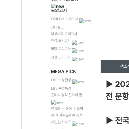
모의고사
OMEGA 모의고사
전대실모
다상다독 모의고사
이감 모의고사
바탕 모의고사
상상 모의고사
책소
MEGA PICK
EBS 수능완성
▶ 20
EBS 수능특강
전 문항
윤리의 정석 현자의 돌
안 틀리는 영어, 안틀영
한 권 질주&한 판 승부
▶ 전
지인선 시리즈