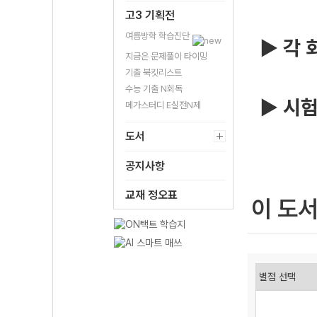
고3 기획전
여름방학 학습진단
▶ 각 
지금은 문제풀이 타이밍
기출 북킷리스트
수능 기출 N회독
▶ 시험
메가스터디 E실전N제
도서
공지사항
교재 정오표
이 도