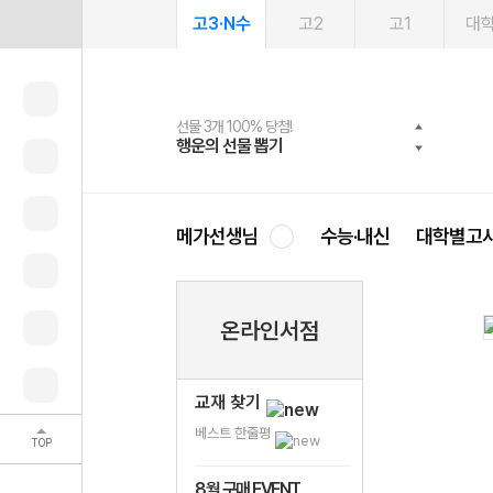
고3·N수
고2
고1
대
선물 3개 100% 당첨!
선물 100% 증정!
여름방학 스터디 캐시백
2027 러셀 단과
스마트러닝앱
메가패스
메가패스 수강생 무료혜택!
사회공헌 캠페인
행운의 선물 뽑기
메가스터디 X 올리브
메가런 썸머스쿨
강사 공개선발
설문 EVENT
3일 무료 체험권
메가클럽 멤버십
희망이룸 메가나눔
영
메가선생님
수능·내신
대학별고
온라인서점
교재 찾기
베스트 한줄평
TOP
8월 구매 EVENT