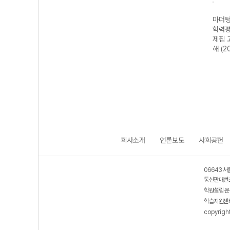
·전국
마더텅 수능·전국
마더텅 전국연합
마더텅 전국연합
마더텅
가 기
연합 학력평가 기
학력평가 기출 모
학력평가 기출문
학력평
2 지
출문제집 고2 생
의고사 3개년 13
제집 고2 국어 문
제집 
26년)
명과학-22개정
회 고2 국어 영역
학 (2026년)
해 (2
(2026년)
(2026년)
회사소개
언론보도
사회공헌
06643 서
통신판매번호
학원설립·운
학습지원센터
copyrigh