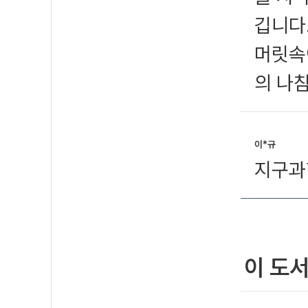
깁니다
머릿속
의 나
이*규
지구과
이 도