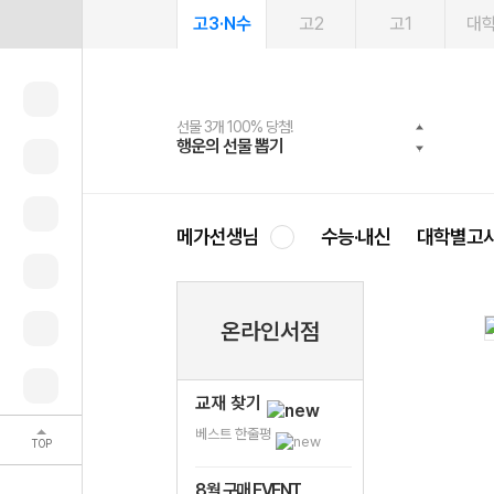
고3·N수
고2
고1
대
선물 3개 100% 당첨!
선물 100% 증정!
여름방학 스터디 캐시백
2027 러셀 단과
스마트러닝앱
메가패스
메가패스 수강생 무료혜택!
사회공헌 캠페인
행운의 선물 뽑기
메가스터디 X 올리브
메가런 썸머스쿨
강사 공개선발
설문 EVENT
3일 무료 체험권
메가클럽 멤버십
희망이룸 메가나눔
영
메가선생님
수능·내신
대학별고
온라인서점
교재 찾기
베스트 한줄평
TOP
8월 구매 EVENT