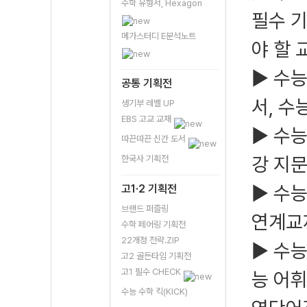
수학 유형서, Hexagon
필수 기
메가스터디 E분석노트
야 할 
▶ 수
공통 기획전
서, 수
생기부 레벨 UP
EBS 고교 교재
▶ 수능
따끈따끈 신간 도서
강 지
한국사 기획전
▶ 수능
고1·2 기획전
브랜드 퍼즐링
연계교
수학 페어링 기획전
22개정 전략.ZIP
▶ 수능
고2 골든타임 기획전
고1 필수 CHECK
능 어휘
수능 수학 킥(KICK)