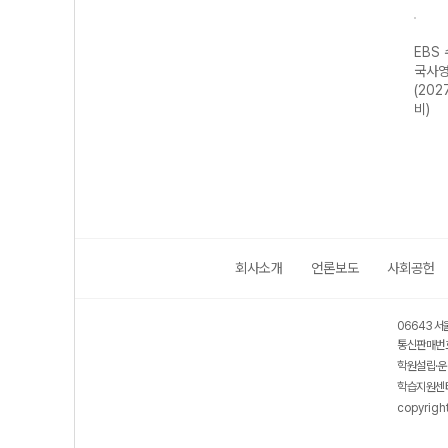
강 국
EBS 수능특강 국
EBS 수능연계 기
EBS 수능특강 수
EBS
어영역 화법과 작
출 Vaccine
학영역 기하
국사영
 대
문 (2027 수능
VOCA 2200
(2027 수능 대
(202
대비)
(2026년용)
비)
비)
회사소개
언론보도
사회공헌
06643 서
통신판매번호
학원설립·운
학습지원센터
copyrigh