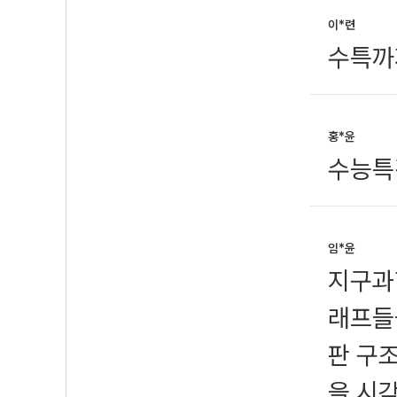
이*련
수특까
홍*윤
수능특
임*윤
지구과학
래프들
판 구
을 시