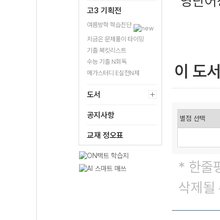
영단어
고3 기획전
여름방학 학습진단
지금은 문제풀이 타이밍
기출 북킷리스트
수능 기출 N회독
이 도
메가스터디 E실전N제
도서
공지사항
교재 정오표
* 한줄
삭제될 