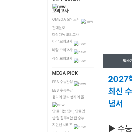
모의고사
OMEGA 모의고사
전대실모
다상다독 모의고사
이감 모의고사
바탕 모의고사
상상 모의고사
책소
MEGA PICK
2027
EBS 수능완성
최신 수
EBS 수능특강
윤리의 정석 현자의 돌
념서
안 틀리는 영어, 안틀영
한 권 질주&한 판 승부
지인선 시리즈
▶ 수능