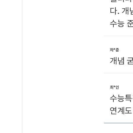
다. 
수능 
차*준
개념 
최*인
수능특
연계도