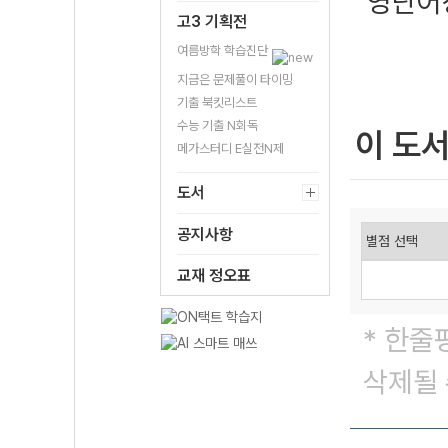
영단어
고3 기획전
여름방학 학습진단
지금은 문제풀이 타이밍
기출 북킷리스트
수능 기출 N회독
이 도
메가스터디 E실전N제
도서
공지사항
교재 정오표
* 한줄
삭제될 