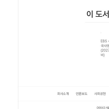
이 도
강 국
EBS 수능특강 국
EBS 수능연계 기
EBS 수능특강 수
EBS
어영역 화법과 작
출 Vaccine
학영역 기하
국사영
 대
문 (2027 수능
VOCA 2200
(2027 수능 대
(202
대비)
(2026년용)
비)
비)
회사소개
언론보도
사회공헌
06643 서