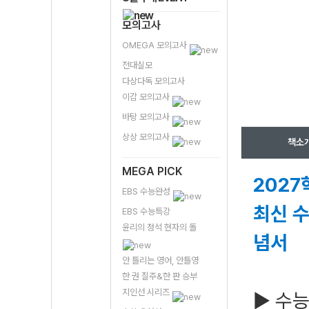
모의고사
OMEGA 모의고사
전대실모
다상다독 모의고사
이감 모의고사
바탕 모의고사
상상 모의고사
책소
MEGA PICK
2027
EBS 수능완성
최신 수
EBS 수능특강
윤리의 정석 현자의 돌
념서
안 틀리는 영어, 안틀영
한 권 질주&한 판 승부
지인선 시리즈
▶ 수능