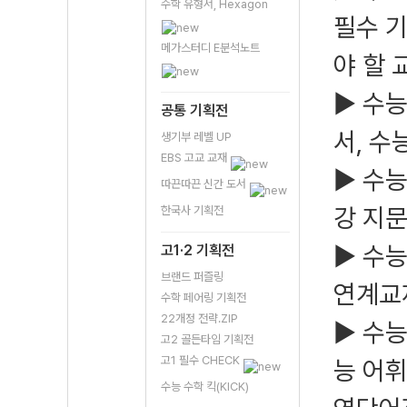
수학 유형서, Hexagon
필수 기
메가스터디 E분석노트
야 할 
▶ 수
공통 기획전
서, 수
생기부 레벨 UP
EBS 고교 교재
▶ 수능
따끈따끈 신간 도서
강 지
한국사 기획전
▶ 수능
고1·2 기획전
브랜드 퍼즐링
연계교
수학 페어링 기획전
22개정 전략.ZIP
▶ 수능
고2 골든타임 기획전
고1 필수 CHECK
능 어휘
수능 수학 킥(KICK)