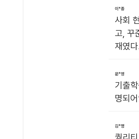
이*종
사회 
고, 꾸
재였다
문*영
기출학
명되어있
김*명
퀄리티