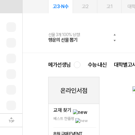
고3·N수
고2
고1
대
선물 3개 100% 당첨!
선물 100% 증정!
여름방학 스터디 캐시백
2027 러셀 단과
스마트러닝앱
메가패스
메가패스 수강생 무료혜택!
사회공헌 캠페인
행운의 선물 뽑기
메가스터디 X 올리브
메가런 썸머스쿨
강사 공개선발
설문 EVENT
3일 무료 체험권
메가클럽 멤버십
희망이룸 메가나눔
영
메가선생님
수능·내신
대학별고
온라인서점
교재 찾기
베스트 한줄평
TOP
8월 구매 EVENT