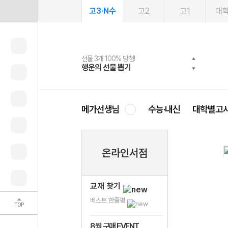
고3·N수
고2
고1
대
선물 3개 100% 당첨!
선물 100% 증정!
여름방학 스터디 캐시백
2027 러셀 단과
스마트러닝앱
메가패스
메가패스 수강생 무료혜택!
사회공헌 캠페인
행운의 선물 뽑기
메가스터디 X 올리브
메가런 썸머스쿨
강사 공개선발
설문 EVENT
3일 무료 체험권
메가클럽 멤버십
희망이룸 메가나눔
영
메가선생님
수능·내신
대학별고
온라인서점
교재 찾기
베스트 한줄평
TOP
8월 구매 EVENT