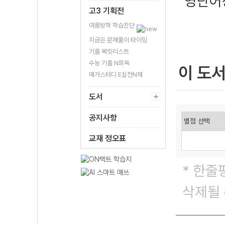
영단어
고3 기획전
여름방학 학습진단
지금은 문제풀이 타이밍
기출 북킷리스트
수능 기출 N회독
이 도
메가스터디 E실전N제
도서
공지사항
교재 정오표
* 한줄
삭제될 