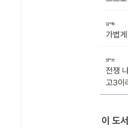
김*혁
가볍게
양*브
전쟁 나
고3이
이 도