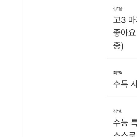
김*윤
고3 
좋아요
중)
최*혁
수특 사
김*헌
수능 특
스스로 