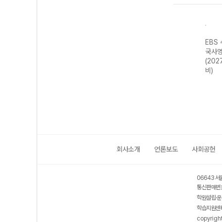
강 영
EBS 수능특강 국
EBS 수능연계 기
EBS 수능특강 수
EBS
어영역 화법과 작
출 Vaccine
학영역 기하
국사영
 대
문 (2027 수능
VOCA 2200
(2027 수능 대
(202
대비)
(2026년용)
비)
비)
회사소개
언론보도
사회공헌
06643 서
통신판매번호
학원설립·운
학습지원센터
copyrigh