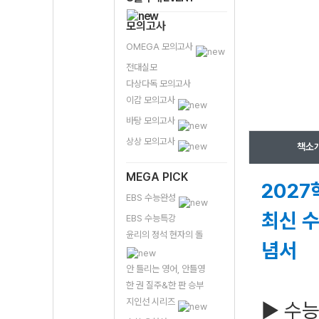
모의고사
OMEGA 모의고사
전대실모
다상다독 모의고사
이감 모의고사
바탕 모의고사
상상 모의고사
책소
MEGA PICK
2027
EBS 수능완성
최신 수
EBS 수능특강
윤리의 정석 현자의 돌
념서
안 틀리는 영어, 안틀영
한 권 질주&한 판 승부
지인선 시리즈
▶ 수능