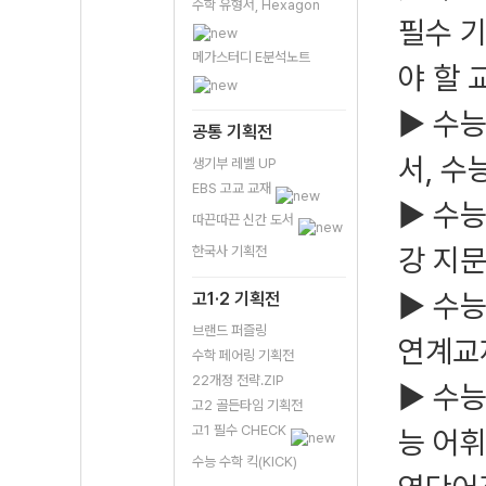
수학 유형서, Hexagon
필수 기
메가스터디 E분석노트
야 할 
▶ 수
공통 기획전
서, 수
생기부 레벨 UP
EBS 고교 교재
▶ 수능
따끈따끈 신간 도서
강 지
한국사 기획전
▶ 수능
고1·2 기획전
브랜드 퍼즐링
연계교
수학 페어링 기획전
22개정 전략.ZIP
▶ 수능
고2 골든타임 기획전
고1 필수 CHECK
능 어휘
수능 수학 킥(KICK)