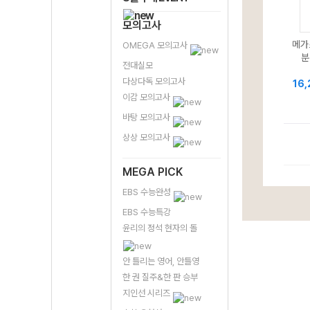
모의고사
메가
OMEGA 모의고사
분
전대실모
다상다독 모의고사
16
이감 모의고사
바탕 모의고사
상상 모의고사
MEGA PICK
EBS 수능완성
EBS 수능특강
윤리의 정석 현자의 돌
안 틀리는 영어, 안틀영
한 권 질주&한 판 승부
지인선 시리즈