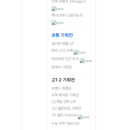
수학 유형서, Hexagon
메가스터디 E분석노트
공통 기획전
생기부 레벨 UP
EBS 고교 교재
따끈따끈 신간 도서
한국사 기획전
고1·2 기획전
브랜드 퍼즐링
수학 페어링 기획전
22개정 전략.ZIP
고2 골든타임 기획전
고1 필수 CHECK
수능 수학 킥(KICK)