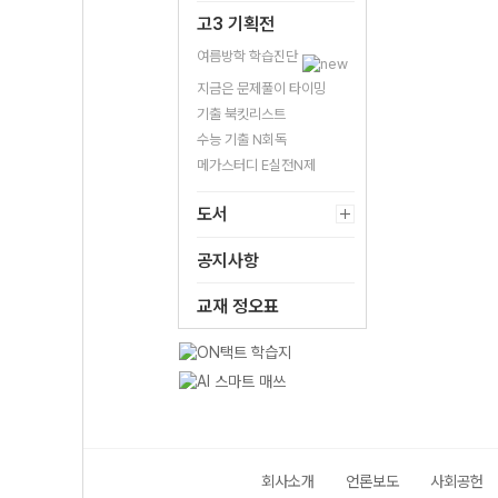
고3 기획전
여름방학 학습진단
지금은 문제풀이 타이밍
기출 북킷리스트
수능 기출 N회독
메가스터디 E실전N제
도서
공지사항
교재 정오표
회사소개
언론보도
사회공헌