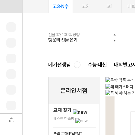
고3·N수
고2
고1
대
선물 3개 100% 당첨!
선물 100% 증정!
여름방학 스터디 캐시백
2027 러셀 단과
스마트러닝앱
메가패스
메가패스 수강생 무료혜택!
사회공헌 캠페인
행운의 선물 뽑기
메가스터디 X 올리브
메가런 썸머스쿨
강사 공개선발
설문 EVENT
3일 무료 체험권
메가클럽 멤버십
희망이룸 메가나눔
영
메가선생님
수능·내신
대학별고
온라인서점
교재 찾기
베스트 한줄평
TOP
8월 구매 EVENT