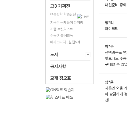
내신준비 중에
고3 기획전
여름방학 학습진단
지금은 문제풀이 타이밍
정*리
화이팅!!!
기출 북킷리스트
수능 기출 N회독
메가스터디 E실전N제
이*준
선택과목도 연계
도서
엇보다도 수능
구매할 수 있
공지사항
교재 정오표
임*윤
처음엔 외울 게
이 깔끔하게 정
천!