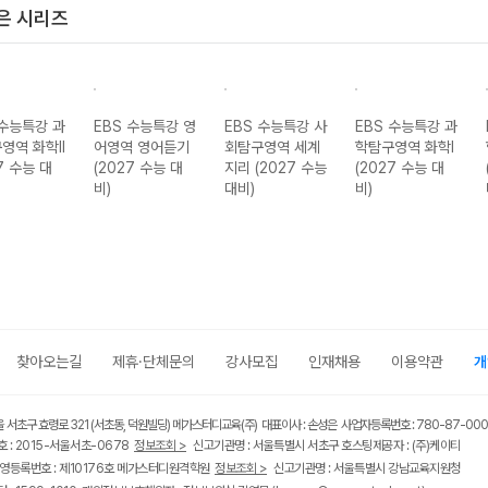
은 시리즈
EBS 수능특강 영
EBS 수능특강 사
EBS 수능특강 과
EBS 수능특강
어영역 영어듣기
회탐구영역 세계
학탐구영역 화학I
학영역 수학I
(2027 수능 대
지리 (2027 수능
(2027 수능 대
(2027 수능 대
비)
대비)
비)
비)
찾아오는길
제휴·단체문의
강사모집
인재채용
이용약관
개
울 서초구 효령로 321 (서초동, 덕원빌딩) 메가스터디교육(주) 대표이사 : 손성은 사업자등록번호 : 780-87-00
 : 2015-서울서초-0678
정보조회 >
신고기관명 : 서울특별시 서초구 호스팅제공자 : (주)케이티
영등록번호 : 제10176호 메가스터디원격학원
정보조회 >
신고기관명 : 서울특별시 강남교육지원청