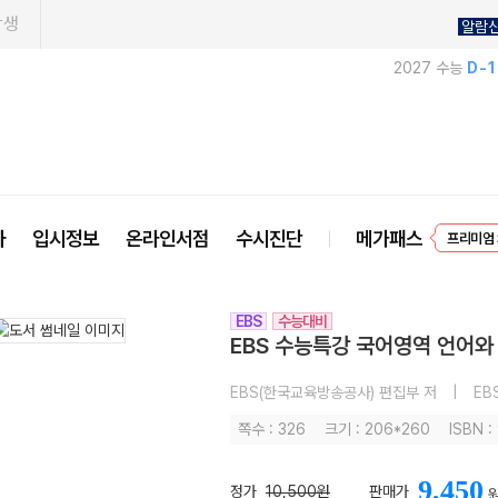
학생
알람
2027 수능
D-
EVEN
사
입시정보
온라인서점
수시진단
메가패스
프리미엄 
EBS
수능대비
EBS 수능특강 국어영역 언어와 
EBS(한국교육방송공사) 편집부 저
|
EB
쪽수 : 326
크기 : 206*260
ISBN 
9,450
정가
10,500원
판매가