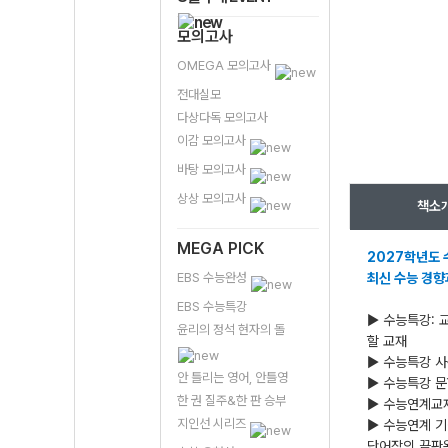
모의고사
OMEGA 모의고사
전대실모
다상다독 모의고사
이감 모의고사
바탕 모의고사
상상 모의고사
책소
MEGA PICK
2027학년도 
EBS 수능완성
최신 수능 경향
EBS 수능특강
▶ 수능특강: 
윤리의 정석 현자의 돌
할 교재
▶ 수능특강 사
안 틀리는 영어, 안틀영
▶ 수능특강 문
한 권 질주&한 판 승부
▶ 수능연계교재
지인선 시리즈
▶ 수능연계 기
단어장의 끝판