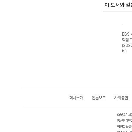
이 도서와 같
S 수능특강 사
EBS 수능특강 사
EBS 수능특강 사
EBS 수능특강 과
구영역 한국
회탐구영역 동아
회탐구영역 경제
학탐구영역 화학II
(2027 수능
시아사 (2027 수
(2027 수능 대
(2027 수능 대
)
능 대비)
비)
비)
회사소개
언론보도
사회공헌
06643 서
통신판매번호
학원설립·운