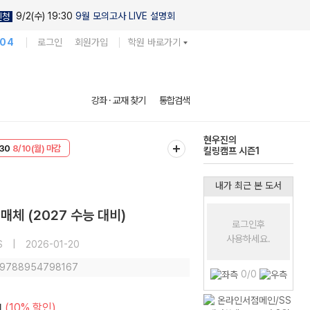
9/2(수) 19:30
9월 모의고사 LIVE 설명회
신청
104
로그인
회원가입
학원 바로가기
다채로운 난도
강좌 · 교재 찾기
통합검색
실전 모의고사
T
8/10(월) 마감
현우진의
30
8/10(월) 마감
킬링캠프 시즌1
내가 최근 본 도서
매체 (2027 수능 대비)
로그인후
사용하세요.
S
|
2026-01-20
: 9788954798167
0/0
(10% 할인)
원