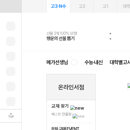
고3·N수
고2
고1
대
선물 3개 100% 당첨!
선물 100% 증정!
여름방학 스터디 캐시백
2027 러셀 단과
스마트러닝앱
메가패스
메가패스 수강생 무료혜택!
사회공헌 캠페인
행운의 선물 뽑기
메가스터디 X 올리브
메가런 썸머스쿨
강사 공개선발
설문 EVENT
3일 무료 체험권
메가클럽 멤버십
희망이룸 메가나눔
영
메가선생님
수능·내신
대학별고
온라인서점
교재 찾기
베스트 한줄평
TOP
8월 구매 EVENT