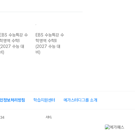
 수
EBS 수능특강 수
EBS 수능특강 수
EBS 수능특강 과
EBS 수
학영역 수학II
학영역 확률과 통
학탐구영역 물리
용설명서
(2027 수능 대
계 (2027 수능
학I (2027 수능
역 독서 (
비)
대비)
대비)
수능 대비
인정보처리방침
학습지원센터
메가스터디그룹 소개
서비스 가입사실 확인
034