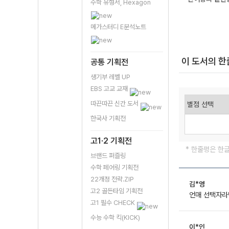
수학 유형서, Hexagon
메가스터디 E분석노트
이 도서의 
공통 기획전
생기부 레벨 UP
EBS 고교 교재
따끈따끈 신간 도서
한국사 기획전
고1·2 기획전
* 한줄평은 한
브랜드 퍼즐링
수학 페어링 기획전
22개정 전략.ZIP
김*영
고2 골든타임 기획전
언매 선택자라
고1 필수 CHECK
수능 수학 킥(KICK)
이*인