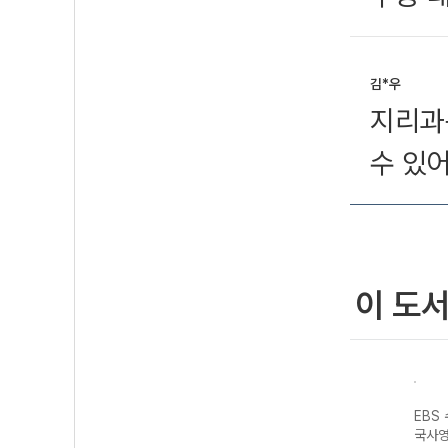
김*우
지리과
수 있
이 도
수능특강 국
EBS 수능연계 기
EBS 수능특강 수
EBS 수능특강 한
E
화법과 작
출 Vaccine
학영역 기하
국사영역 한국사
회