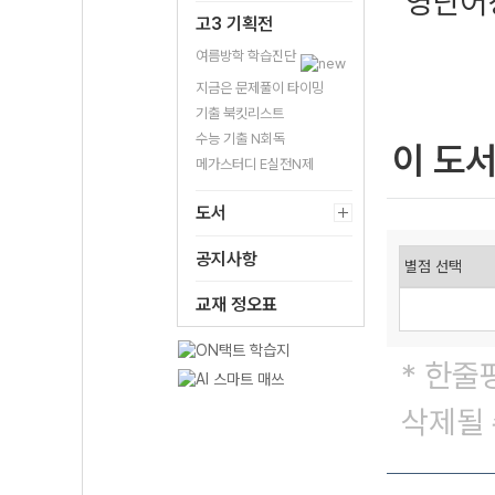
영단어
고3 기획전
여름방학 학습진단
지금은 문제풀이 타이밍
기출 북킷리스트
수능 기출 N회독
이 도
메가스터디 E실전N제
도서
공지사항
교재 정오표
* 한줄
삭제될 