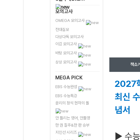
모의고사
OMEGA 모의고사
전대실모
다상다독 모의고사
이감 모의고사
바탕 모의고사
상상 모의고사
책소
MEGA PICK
2027
EBS 수능완성
최신 수
EBS 수능특강
윤리의 정석 현자의 돌
념서
안 틀리는 영어, 안틀영
한 권 질주&한 판 승부
지인선 시리즈
▶ 수능