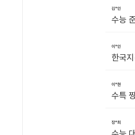
김*인
수능 준
이*인
한국지
이*현
수특 
장*희
수능 