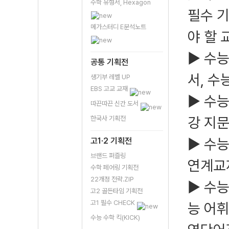
수학 유형서, Hexagon
필수 기
메가스터디 E분석노트
야 할 
▶ 수
공통 기획전
서, 수
생기부 레벨 UP
EBS 고교 교재
▶ 수능
따끈따끈 신간 도서
강 지
한국사 기획전
▶ 수능
고1·2 기획전
브랜드 퍼즐링
연계교
수학 페어링 기획전
22개정 전략.ZIP
▶ 수능
고2 골든타임 기획전
고1 필수 CHECK
능 어휘
수능 수학 킥(KICK)