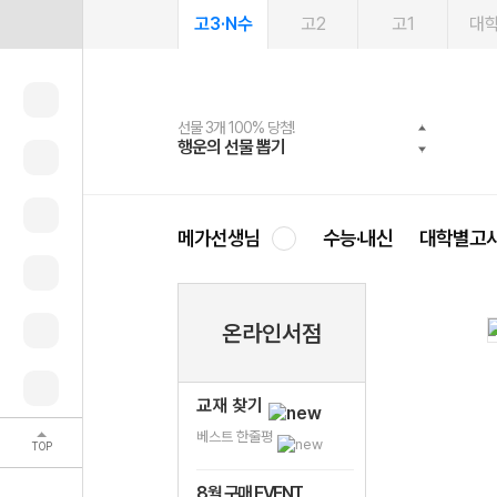
고3·N수
고2
고1
대
선물 3개 100% 당첨!
선물 100% 증정!
여름방학 스터디 캐시백
2027 러셀 단과
스마트러닝앱
메가패스
메가패스 수강생 무료혜택!
사회공헌 캠페인
행운의 선물 뽑기
메가스터디 X 올리브
메가런 썸머스쿨
강사 공개선발
설문 EVENT
3일 무료 체험권
메가클럽 멤버십
희망이룸 메가나눔
영
메가선생님
수능·내신
대학별고
온라인서점
교재 찾기
베스트 한줄평
TOP
8월 구매 EVENT