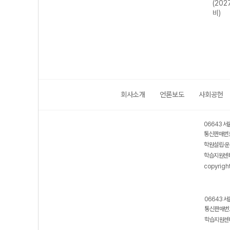
27 수능
VOCA 2200
(2027 수능 대
(2027 수능 대
시
(2026년용)
비)
비)
능
회사소개
언론보도
사회공헌
06643 서
통신판매번호
학원설립·운
학습지원센터
copyrigh
06643 서
통신판매번호
학습지원센터