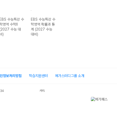
EBS 수능특강 수
EBS 수능특강 수
EBS 수능특강 과
EBS 수능특강 
학영역 수학II
학영역 확률과 통
학탐구영역 물리
용설명서 국어영
(2027 수능 대
계 (2027 수능
학I (2027 수능
역 독서 (2027
비)
대비)
대비)
수능 대비)
인정보처리방침
학습지원센터
메가스터디그룹 소개
서비스 가입사실 확인
034