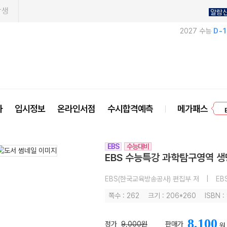
학생
알람
2027 수능
D-
프
사
입시정보
온라인서점
수시합격예측
메가패스
EBS
수능대비
EBS 수능특강 과학탐구영역 생명
EBS(한국교육방송공사) 편집부 저
|
EB
쪽수 : 262
크기 : 206*260
ISBN 
8,100
정가
9,000원
판매가