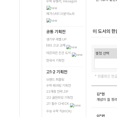
수학 유형서, Hexagon
메가스터디 E분석노트
이 도서의 
공통 기획전
생기부 레벨 UP
EBS 고교 교재
따끈따끈 신간 도서
한국사 기획전
고1·2 기획전
* 한줄평은 한
브랜드 퍼즐링
수학 페어링 기획전
22개정 전략.ZIP
김*현
고2 골든타임 기획전
개념이 잘 정리
고1 필수 CHECK
수능 수학 킥(KICK)
이*련