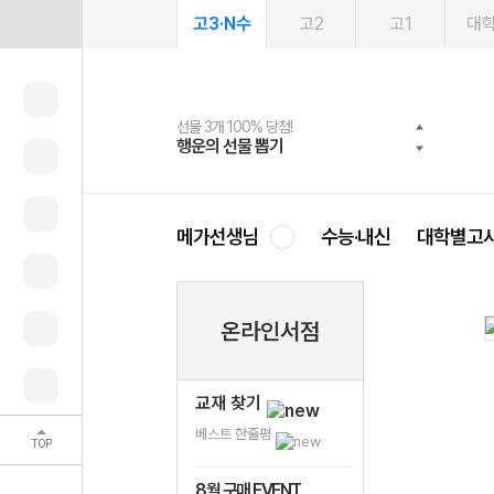
고3·N수
고2
고1
대
선물 3개 100% 당첨!
선물 100% 증정!
여름방학 스터디 캐시백
2027 러셀 단과
스마트러닝앱
메가패스
메가패스 수강생 무료혜택!
사회공헌 캠페인
행운의 선물 뽑기
메가스터디 X 올리브
메가런 썸머스쿨
강사 공개선발
설문 EVENT
3일 무료 체험권
메가클럽 멤버십
희망이룸 메가나눔
영
메가선생님
수능·내신
대학별고
온라인서점
교재 찾기
베스트 한줄평
TOP
8월 구매 EVENT