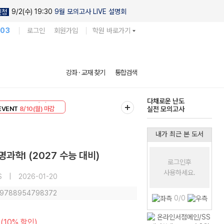
9/2(수) 19:30
9월 모의고사 LIVE 설명회
신청
103
로그인
회원가입
학원 바로가기
현우진의
강좌 · 교재 찾기
통합검색
킬링캠프 시즌1
리미엄 30
8/10(월) 마감
다채로운 난도
EVENT
8/10(월) 마감
실전 모의고사
내가 최근 본 도서
과학I (2027 수능 대비)
로그인후
사용하세요.
S
|
2026-01-20
: 9788954798372
0/0
(10% 할인)
원