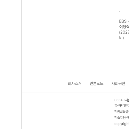
강 사
EBS 수능특강 사
EBS 수능특강 사
EBS 수능특강 과
EBS
한국
회탐구영역 동아
회탐구영역 경제
학탐구영역 화학II
어영역
7 수능
시아사 (2027 수
(2027 수능 대
(2027 수능 대
(202
능 대비)
비)
비)
비)
회사소개
언론보도
사회공헌
06643 서
통신판매번호
학원설립·운
학습지원센터
copyrigh