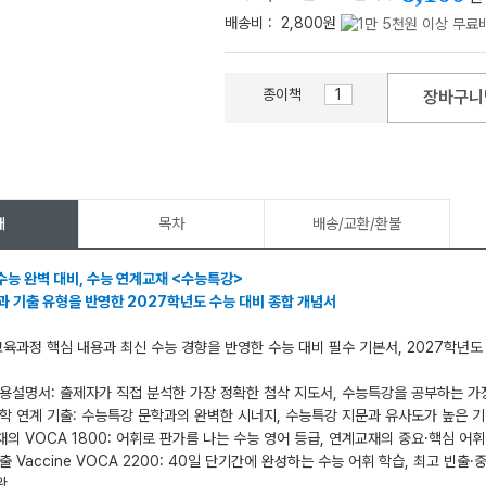
배송비 :
2,800원
종이책
장바구니
메가스터디
개
목차
배송/교환/환불
수능 완벽 대비, 수능 연계교재 <수능특강>
과 기출 유형을 반영한 2027학년도 수능 대비 종합 개념서
교육과정 핵심 내용과 최신 수능 경향을 반영한 수능 대비 필수 기본서, 2027학년
용설명서: 출제자가 직접 분석한 가장 정확한 첨삭 지도서, 수능특강을 공부하는 가
학 연계 기출: 수능특강 문학과의 완벽한 시너지, 수능특강 지문과 유사도가 높은 
의 VOCA 1800: 어휘로 판가름 나는 수능 영어 등급, 연계교재의 중요·핵심 어
출 Vaccine VOCA 2200: 40일 단기간에 완성하는 수능 어휘 학습, 최고 빈출
왕