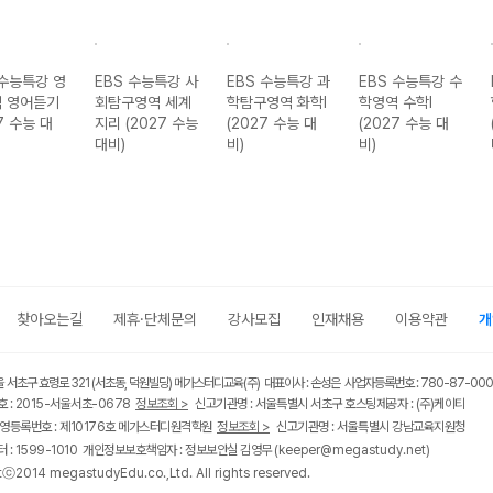
 수능특강 영
EBS 수능특강 사
EBS 수능특강 과
EBS 수능특강 수
 영어듣기
회탐구영역 세계
학탐구영역 화학I
학영역 수학I
7 수능 대
지리 (2027 수능
(2027 수능 대
(2027 수능 대
대비)
비)
비)
찾아오는길
제휴·단체문의
강사모집
인재채용
이용약관
개
울 서초구 효령로 321 (서초동, 덕원빌딩) 메가스터디교육(주) 대표이사 : 손성은 사업자등록번호 : 780-87-00
 : 2015-서울서초-0678
정보조회 >
신고기관명 : 서울특별시 서초구 호스팅제공자 : (주)케이티
영등록번호 : 제10176호 메가스터디원격학원
정보조회 >
신고기관명 : 서울특별시 강남교육지원청
 : 1599-1010 개인정보보호책임자 : 정보보안실 김영무
(keeper@megastudy.net)
tⓒ2014 megastudyEdu.co.,Ltd. All rights reserved.