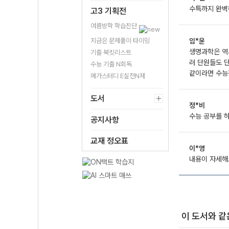
수특까지 완벽
고3 기획전
여름방학 학습진단
지금은 문제풀이 타이밍
임*윤
생명과학은 역시
기출 북킷리스트
러 단원들도 
수능 기출 N회독
같이라면 수능
메가스터디 E실전N제
도서
정*비
수능 공부를 
공지사항
교재 정오표
이*영
내용이 자세해
이 도서와 같