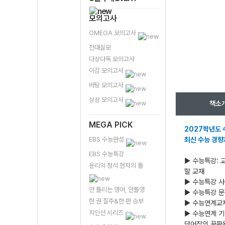
모의고사
OMEGA 모의고사
전대실모
다상다독 모의고사
이감 모의고사
바탕 모의고사
상상 모의고사
책소
MEGA PICK
2027학년도 
EBS 수능완성
최신 수능 경향
EBS 수능특강
▶ 수능특강: 
윤리의 정석 현자의 돌
할 교재
▶ 수능특강 사
안 틀리는 영어, 안틀영
▶ 수능특강 문
한 권 질주&한 판 승부
▶ 수능연계교재
지인선 시리즈
▶ 수능연계 기
단어장의 끝판