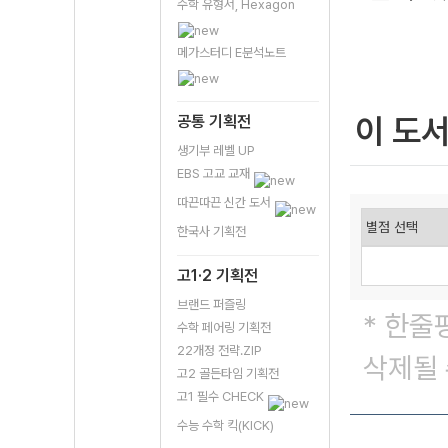
수학 유형서, Hexagon
메가스터디 E분석노트
이 도
공통 기획전
생기부 레벨 UP
EBS 고교 교재
따끈따끈 신간 도서
한국사 기획전
고1·2 기획전
브랜드 퍼즐링
* 한줄
수학 페어링 기획전
22개정 전략.ZIP
삭제될 
고2 골든타임 기획전
고1 필수 CHECK
수능 수학 킥(KICK)