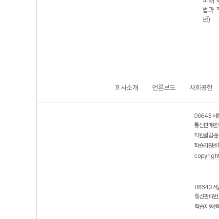
구영
미래 과학탐구영
미래 수학영역 미
미래 국어영역 독
미래 
I
역 지구과학I
적분 (2026년)
서 (2026년)
법과 
(2026년)
년)
회사소개
언론보도
사회공헌
06643 서
통신판매번호
학원설립·운
학습지원센터
copyrigh
06643 서
통신판매번호
학습지원센터