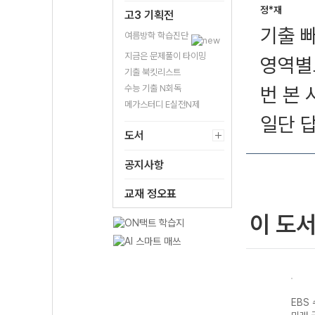
정*재
고3 기획전
기출 
여름방학 학습진단
지금은 문제풀이 타이밍
영역별
기출 북킷리스트
수능 기출 N회독
번 본
메가스터디 E실전N제
일단 답
도서
공지사항
교재 정오표
이 도
기출의
EBS 수능 기출의
EBS 수능 기출의
EBS 수능 기출의
EBS