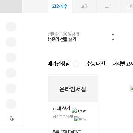
고3·N수
고2
고1
대
선물 3개 100% 당첨!
선물 100% 증정!
여름방학 스터디 캐시백
2027 러셀 단과
스마트러닝앱
메가패스
메가패스 수강생 무료혜택!
사회공헌 캠페인
행운의 선물 뽑기
메가스터디 X 올리브
메가런 썸머스쿨
강사 공개선발
설문 EVENT
3일 무료 체험권
메가클럽 멤버십
희망이룸 메가나눔
영
메가선생님
수능·내신
대학별고
온라인서점
교재 찾기
베스트 한줄평
TOP
8월 구매 EVENT