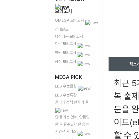
모의고사
OMEGA 모의고사
전대실모
다상다독 모의고사
이감 모의고사
바탕 모의고사
상상 모의고사
책소
MEGA PICK
최근 5
EBS 수능완성
복 출제
EBS 수능특강
윤리의 정석 현자의 돌
문을 완
안 틀리는 영어, 안틀영
이트(e
한 권 질주&한 판 승부
지인선 시리즈
할 수 