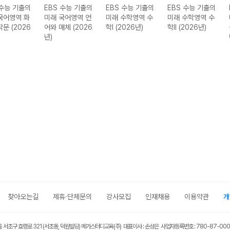
 수능 기출의
EBS 수능 기출의
EBS 수능 기출의
EBS 수능 기출의
국어영역 화
미래 국어영역 언
미래 수학영역 수
미래 수학영역 수
작문 (2026
어와 매체 (2026
학I (2026년)
학II (2026년)
년)
찾아오는길
제휴·단체문의
강사모집
인재채용
이용약관
개
울 서초구 효령로 321 (서초동, 덕원빌딩) 메가스터디교육(주) 대표이사 : 손성은 사업자등록번호 : 780-87-00