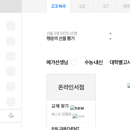
고3·N수
고2
고1
대
선물 3개 100% 당첨!
선물 100% 증정!
여름방학 스터디 캐시백
2027 러셀 단과
스마트러닝앱
메가패스
메가패스 수강생 무료혜택!
사회공헌 캠페인
행운의 선물 뽑기
메가스터디 X 올리브
메가런 썸머스쿨
강사 공개선발
설문 EVENT
3일 무료 체험권
메가클럽 멤버십
희망이룸 메가나눔
영
메가선생님
수능·내신
대학별고
온라인서점
교재 찾기
베스트 한줄평
TOP
8월 구매 EVENT