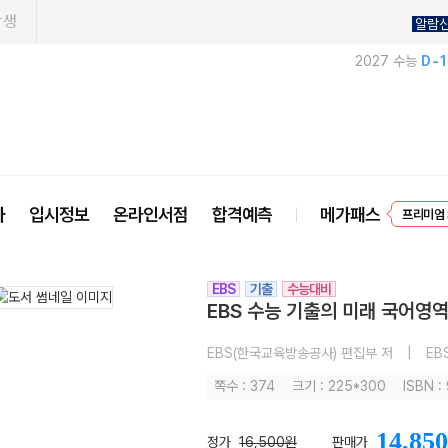
학생
알람
2027 수능
D-
EVEN
사
입시정보
온라인서점
합격예측
메가패스
프리미엄 
EBS
기출
수능대비
EBS 수능 기출의 미래 국어영역
EBS(한국교육방송공사) 편집부 저
|
EB
쪽수 : 374
크기 : 225*300
ISBN 
14,850
정가
16,500원
판매가