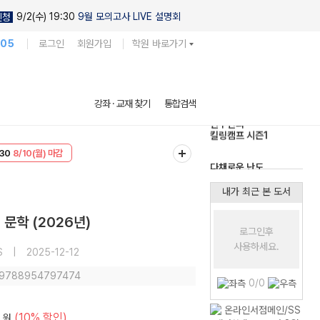
9/2(수) 19:30
9월 모의고사 LIVE 설명회
신청
105
로그인
회원가입
학원 바로가기
현우진의
강좌 · 교재 찾기
통합검색
킬링캠프 시즌1
T
8/10(월) 마감
다채로운 난도
30
8/10(월) 마감
실전 모의고사
내가 최근 본 도서
 문학 (2026년)
로그인후
사용하세요.
S
|
2025-12-12
: 9788954797474
0/0
(10% 할인)
원