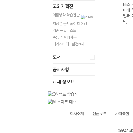
기출의
EBS 수능 기출의
EBS 수능 기출의
EBS 수능 기출의
EBS
고3 기획전
구영
미래 과학탐구영
미래 수학영역 미
미래 국어영역 독
미래 
여름방학 학습진단
I
역 지구과학I
적분 (2026년)
서 (2026년)
법과 
(2026년)
년)
지금은 문제풀이 타이밍
기출 북킷리스트
수능 기출 N회독
메가스터디 E실전N제
도서
공지사항
교재 정오표
회사소개
언론보도
사회공헌
06643 서