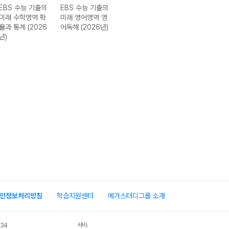
EBS 수능 기출의
EBS 수능 기출의
EBS 수능 기출의
EBS 수능 기출
미래 수학영역 확
미래 영어영역 영
미래 영어영역 영
미래 한국사영역
률과 통계 (2026
어독해 (2026년)
어 어법·어휘
한국사 (2026년
년)
(2026년)
인정보처리방침
학습지원센터
메가스터디그룹 소개
서비스 가입사실 확인
034