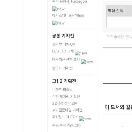
수학 유형서, Hexagon
메가스터디 E분석노트
공통 기획전
* 한줄평은 한
생기부 레벨 UP
EBS 고교 교재
따끈따끈 신간 도서
한국사 기획전
고1·2 기획전
브랜드 퍼즐링
수학 페어링 기획전
22개정 전략.ZIP
이 도서와 같
고2 골든타임 기획전
고1 필수 CHECK
수능 수학 킥(KICK)