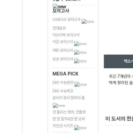
모의고사
OMEGA 모의고사
전대실모
다상다독 모의고사
이감 모의고사
바탕 모의고사
상상 모의고사
책소
MEGA PICK
최근 7개년의 
EBS 수능완성
하게 정리된 슬림
EBS 수능특강
윤리의 정석 현자의 돌
안 틀리는 영어, 안틀영
이 도서의 
한 권 질주&한 판 승부
지인선 시리즈