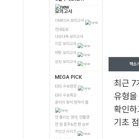
모의고사
OMEGA 모의고사
전대실모
다상다독 모의고사
이감 모의고사
바탕 모의고사
상상 모의고사
책소
MEGA PICK
최근 7
EBS 수능완성
유형을
EBS 수능특강
윤리의 정석 현자의 돌
확인하고
안 틀리는 영어, 안틀영
기초 점
한 권 질주&한 판 승부
지인선 시리즈