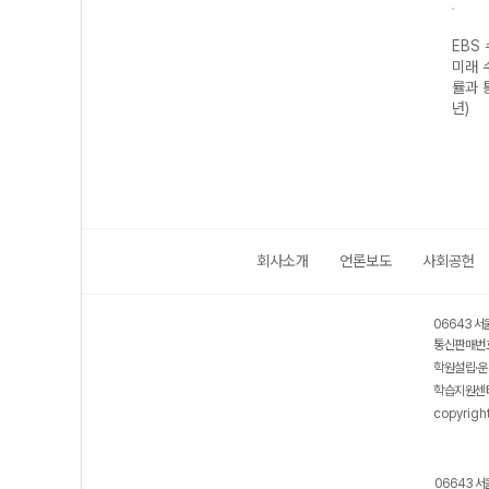
기출의
EBS 수능 기출의
EBS 수능 기출의
EBS 수능 기출의
EBS
역 화
미래 국어영역 언
미래 수학영역 수
미래 수학영역 수
미래 
2026
어와 매체 (2026
학I (2026년)
학II (2026년)
률과 
년)
년)
회사소개
언론보도
사회공헌
06643 서
통신판매번호
학원설립·운
학습지원센터
copyrigh
06643 서