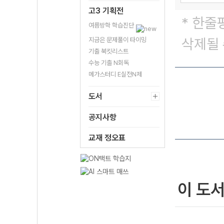
고3 기획전
* 한줄
여름방학 학습진단
삭제될 
지금은 문제풀이 타이밍
기출 북킷리스트
수능 기출 N회독
메가스터디 E실전N제
도서
공지사항
교재 정오표
이 도