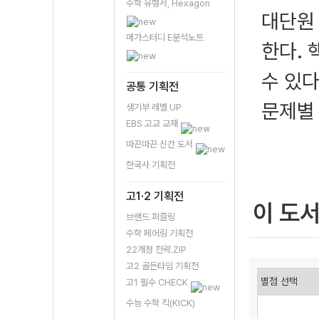
수학 유형서, Hexagon
대단원
메가스터디 E분석노트
한다.
수 있다
공통 기획전
문제별
생기부 레벨 UP
EBS 고교 교재
따끈따끈 신간 도서
한국사 기획전
고1·2 기획전
이 도
브랜드 퍼즐링
수학 페어링 기획전
22개정 전략.ZIP
고2 골든타임 기획전
고1 필수 CHECK
수능 수학 킥(KICK)