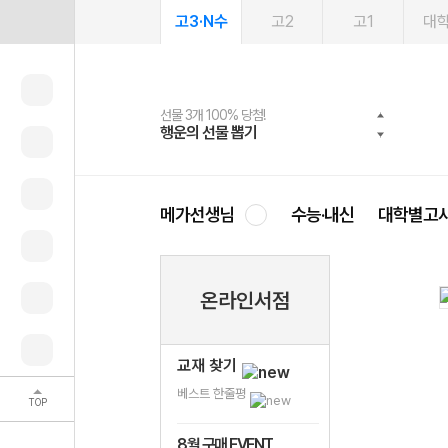
고3·N수
고2
고1
대
선물 3개 100% 당첨!
선물 100% 증정!
여름방학 스터디 캐시백
2027 러셀 단과
스마트러닝앱
메가패스
메가패스 수강생 무료혜택!
사회공헌 캠페인
행운의 선물 뽑기
메가스터디 X 올리브
메가런 썸머스쿨
강사 공개선발
설문 EVENT
3일 무료 체험권
메가클럽 멤버십
희망이룸 메가나눔
영
메가선생님
수능·내신
대학별고
온라인서점
교재 찾기
베스트 한줄평
TOP
8월 구매 EVENT