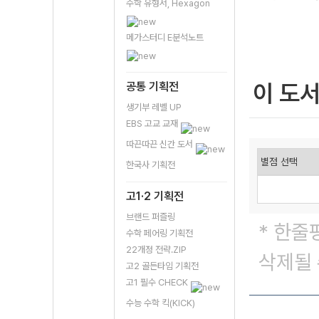
수학 유형서, Hexagon
메가스터디 E분석노트
이 도
공통 기획전
생기부 레벨 UP
EBS 고교 교재
따끈따끈 신간 도서
한국사 기획전
고1·2 기획전
브랜드 퍼즐링
* 한줄
수학 페어링 기획전
22개정 전략.ZIP
삭제될 
고2 골든타임 기획전
고1 필수 CHECK
수능 수학 킥(KICK)