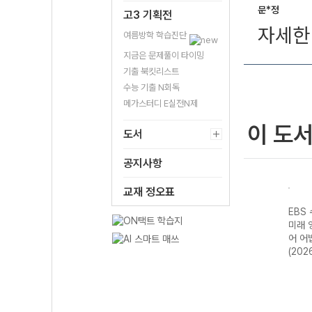
문*정
고3 기획전
자세한 
여름방학 학습진단
지금은 문제풀이 타이밍
기출 북킷리스트
수능 기출 N회독
메가스터디 E실전N제
이 도
도서
공지사항
교재 정오표
기출의
EBS 수능 기출의
EBS 수능 기출의
EBS 수능 기출의
EBS
역 수
미래 수학영역 수
미래 수학영역 확
미래 영어영역 영
미래 
)
학II (2026년)
률과 통계 (2026
어독해 (2026년)
어 어
년)
(202