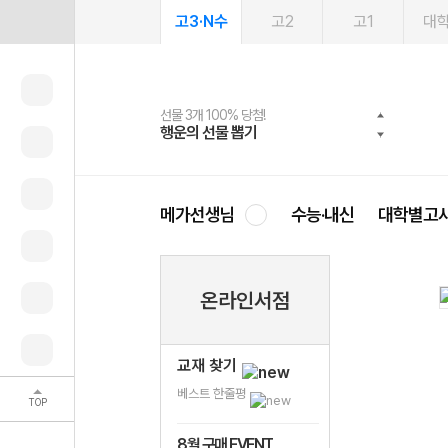
고3·N수
고2
고1
대
선물 3개 100% 당첨!
선물 100% 증정!
여름방학 스터디 캐시백
2027 러셀 단과
스마트러닝앱
메가패스
메가패스 수강생 무료혜택!
사회공헌 캠페인
행운의 선물 뽑기
메가스터디 X 올리브
메가런 썸머스쿨
강사 공개선발
설문 EVENT
3일 무료 체험권
메가클럽 멤버십
희망이룸 메가나눔
영
메가선생님
수능·내신
대학별고
온라인서점
교재 찾기
베스트 한줄평
TOP
8월 구매 EVENT