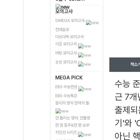
모의고사
OMEGA 모의고사
전대실모
다상다독 모의고사
이감 모의고사
바탕 모의고사
상상 모의고사
책소
MEGA PICK
수능 준
EBS 수능완성
근 7개
EBS 수능특강
윤리의 정석 현자의 돌
출제되는
안 틀리는 영어, 안틀영
기'와 
한 권 질주&한 판 승부
지인선 시리즈
아닌 핵