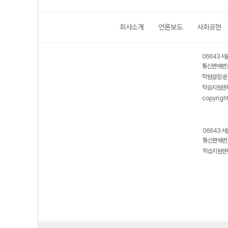
회사소개
언론보도
사회공헌
06643 서
통신판매번호
학원설립·운
학습지원센터
copyrigh
06643 서
통신판매번호
학습지원센터