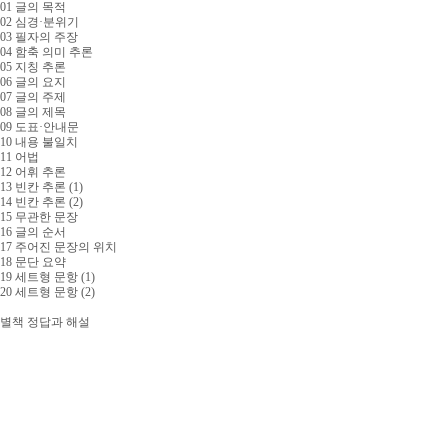
01 글의 목적
02 심경·분위기
03 필자의 주장
04 함축 의미 추론
05 지칭 추론
06 글의 요지
07 글의 주제
08 글의 제목
09 도표·안내문
10 내용 불일치
11 어법
12 어휘 추론
13 빈칸 추론 (1)
14 빈칸 추론 (2)
15 무관한 문장
16 글의 순서
17 주어진 문장의 위치
18 문단 요약
19 세트형 문항 (1)
20 세트형 문항 (2)
별책 정답과 해설