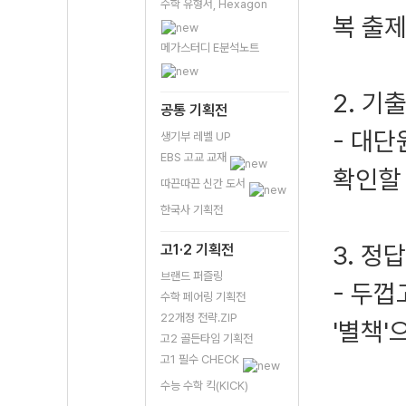
수학 유형서, Hexagon
복 출제
메가스터디 E분석노트
2. 기
공통 기획전
- 대단
생기부 레벨 UP
EBS 고교 교재
확인할 
따끈따끈 신간 도서
한국사 기획전
3. 정
고1·2 기획전
브랜드 퍼즐링
- 두
수학 페어링 기획전
22개정 전략.ZIP
'별책'
고2 골든타임 기획전
고1 필수 CHECK
수능 수학 킥(KICK)