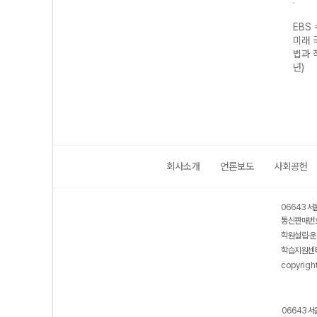
기출의
EBS 수능 기출의
EBS 수능 기출의
EBS 수능 기출의
EBS
구영
미래 과학탐구영
미래 수학영역 미
미래 국어영역 독
미래 
I
역 지구과학I
적분 (2026년)
서 (2026년)
법과 
(2026년)
년)
회사소개
언론보도
사회공헌
06643 서
통신판매번호
학원설립·운
학습지원센터
copyrigh
06643 서