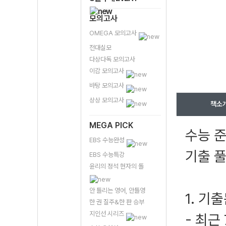
모의고사
OMEGA 모의고사
전대실모
다상다독 모의고사
이감 모의고사
바탕 모의고사
상상 모의고사
책소
MEGA PICK
수능 준
EBS 수능완성
기출 풀
EBS 수능특강
윤리의 정석 현자의 돌
안 틀리는 영어, 안틀영
1. 기
한 권 질주&한 판 승부
지인선 시리즈
- 최근