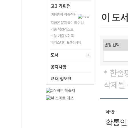
고3 기획전
이 도
여름방학 학습진단
지금은 문제풀이 타이밍
기출 북킷리스트
수능 기출 N회독
메가스터디 E실전N제
도서
공지사항
* 한줄
교재 정오표
삭제될 
이*찬
확통인