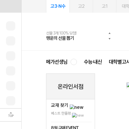
고3·N수
고2
고1
대
선물 3개 100% 당첨!
선물 100% 증정!
여름방학 스터디 캐시백
2027 러셀 단과
스마트러닝앱
메가패스
메가패스 수강생 무료혜택!
사회공헌 캠페인
행운의 선물 뽑기
메가스터디 X 올리브
메가런 썸머스쿨
강사 공개선발
설문 EVENT
3일 무료 체험권
메가클럽 멤버십
희망이룸 메가나눔
영
메가선생님
수능·내신
대학별고
온라인서점
교재 찾기
베스트 한줄평
TOP
8월 구매 EVENT