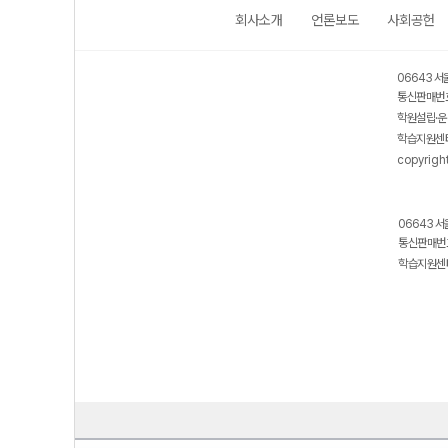
회사소개
언론보도
사회공헌
06643 서
통신판매번호
학원설립·운
학습지원센터
copyrigh
06643 서
통신판매번호
학습지원센터