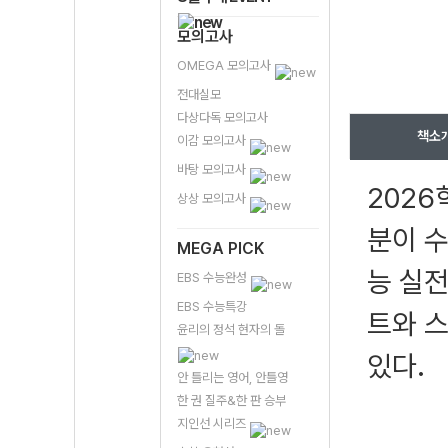
모의고사
OMEGA 모의고사
전대실모
다상다독 모의고사
책소
이감 모의고사
바탕 모의고사
202
상상 모의고사
분이 수
MEGA PICK
능 실전
EBS 수능완성
EBS 수능특강
트와 스
윤리의 정석 현자의 돌
있다.
안 틀리는 영어, 안틀영
한 권 질주&한 판 승부
지인선 시리즈