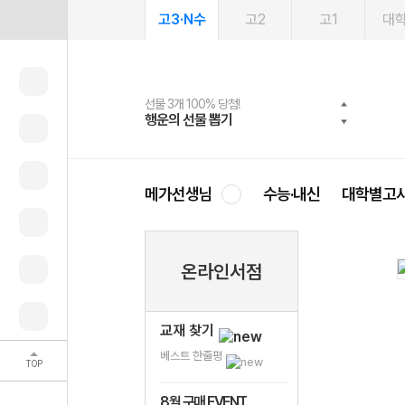
고3·N수
고2
고1
대
선물 3개 100% 당첨!
선물 100% 증정!
여름방학 스터디 캐시백
2027 러셀 단과
스마트러닝앱
메가패스
메가패스 수강생 무료혜택!
사회공헌 캠페인
행운의 선물 뽑기
메가스터디 X 올리브
메가런 썸머스쿨
강사 공개선발
설문 EVENT
3일 무료 체험권
메가클럽 멤버십
희망이룸 메가나눔
영
메가선생님
수능·내신
대학별고
온라인서점
교재 찾기
베스트 한줄평
TOP
8월 구매 EVENT