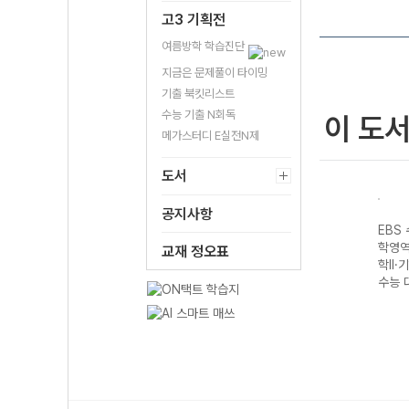
고3 기획전
여름방학 학습진단
지금은 문제풀이 타이밍
기출 북킷리스트
수능 기출 N회독
이 도
메가스터디 E실전N제
도서
공지사항
성 과
EBS 수능완성 제
EBS 수능완성 과
EBS 수능완성 제
EBS
생명
2외국어&한문영
학탐구영역 지구
2외국어&한문영
학영역
교재 정오표
7 수
역 독일어I
과학II (2027 수
역 스페인어I
학II·
(2027 수능 대
능 대비)
(2027 수능 대
수능 
비)
비)