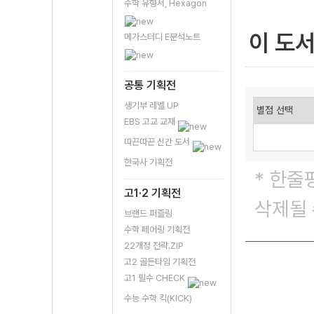
수학 유형서, Hexagon
이 도
메가스터디 E분석노트
공통 기획전
생기부 레벨 UP
EBS 고교 교재
따끈따끈 신간 도서
한국사 기획전
* 한줄
고1·2 기획전
삭제될 
브랜드 퍼즐링
수학 페어링 기획전
22개정 전략.ZIP
고2 골든타임 기획전
고1 필수 CHECK
수능 수학 킥(KICK)