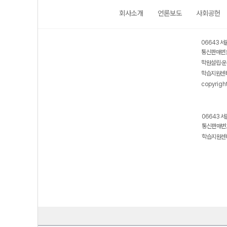
회사소개
언론보도
사회공헌
06643 서
통신판매번호
학원설립·운
학습지원센터
copyrigh
06643 서
통신판매번호
학습지원센터