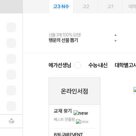
고3·N수
고2
고1
대
선물 3개 100% 당첨!
선물 100% 증정!
여름방학 스터디 캐시백
2027 러셀 단과
스마트러닝앱
메가패스
메가패스 수강생 무료혜택!
사회공헌 캠페인
행운의 선물 뽑기
메가스터디 X 올리브
메가런 썸머스쿨
강사 공개선발
설문 EVENT
3일 무료 체험권
메가클럽 멤버십
희망이룸 메가나눔
영
메가선생님
수능·내신
대학별고
온라인서점
교재 찾기
베스트 한줄평
TOP
8월 구매 EVENT