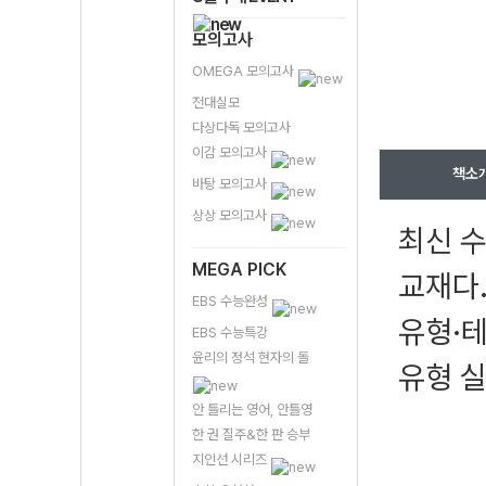
모의고사
OMEGA 모의고사
전대실모
다상다독 모의고사
이감 모의고사
책소
바탕 모의고사
상상 모의고사
최신 
MEGA PICK
교재다.
EBS 수능완성
유형·테
EBS 수능특강
윤리의 정석 현자의 돌
유형 
안 틀리는 영어, 안틀영
한 권 질주&한 판 승부
지인선 시리즈