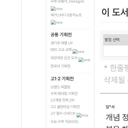
수학 유형서, Hexagon
이 도
메가스터디 E분석노트
공통 기획전
생기부 레벨 UP
EBS 고교 교재
따끈따끈 신간 도서
* 한줄
한국사 기획전
삭제될 
고1·2 기획전
브랜드 퍼즐링
수학 페어링 기획전
22개정 전략.ZIP
고2 골든타임 기획전
임*서
고1 필수 CHECK
개념 
수능 수학 킥(KICK)