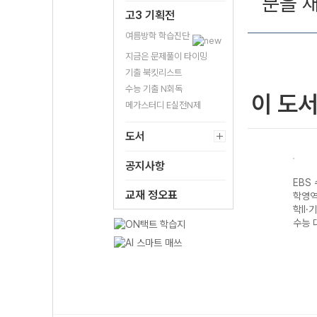
분을 
고3 기획전
여름방학 학습진단
지금은 문제풀이 타이밍
기출 북킷리스트
수능 기출 N회독
이 도
메가스터디 E실전N제
도서
공지사항
성 과
EBS 수능완성 제
EBS 수능완성 과
EBS 수능완성 제
EBS
교재 정오표
생명
2외국어&한문영
학탐구영역 지구
2외국어&한문영
학영역
7 수
역 독일어I
과학II (2027 수
역 스페인어I
학II·
(2027 수능 대
능 대비)
(2027 수능 대
수능 
비)
비)