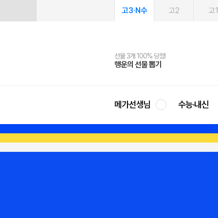
고3·N수
고2
고
선물 3개 100% 당첨!
선물 100% 증정!
여름방학 스터디 캐시백
2027 러셀 단과
스마트러닝앱
메가패스
메가패스 수강생 무료혜택!
사회공헌 캠페인
행운의 선물 뽑기
메가스터디 X 올리브
메가런 썸머스쿨
강사 공개선발
설문 EVENT
3일 무료 체험권
메가클럽 멤버십
희망이룸 메가나눔
영
메가선생님
수능·내신