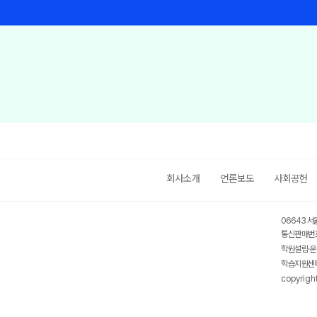
회사소개
언론보도
사회공헌
06643 서
통신판매번호
학원설립·운
학습지원센터
copyrigh