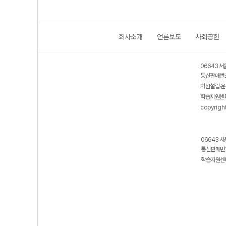
회사소개
언론보도
사회공헌
06643 서
통신판매번호
학원설립·운
학습지원센터
copyrigh
06643 서
통신판매번호
학습지원센터