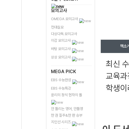
모의고사
OMEGA 모의고사
전대실모
다상다독 모의고사
이감 모의고사
책소
바탕 모의고사
상상 모의고사
최신 수
MEGA PICK
교육과
EBS 수능완성
학생이라
EBS 수능특강
윤리의 정석 현자의 돌
안 틀리는 영어, 안틀영
한 권 질주&한 판 승부
지인선 시리즈