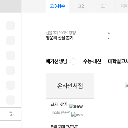
고3·N수
고2
고1
대
선물 3개 100% 당첨!
선물 100% 증정!
여름방학 스터디 캐시백
2027 러셀 단과
스마트러닝앱
메가패스
메가패스 수강생 무료혜택!
사회공헌 캠페인
행운의 선물 뽑기
메가스터디 X 올리브
메가런 썸머스쿨
강사 공개선발
설문 EVENT
3일 무료 체험권
메가클럽 멤버십
희망이룸 메가나눔
영
메가선생님
수능·내신
대학별고
온라인서점
교재 찾기
베스트 한줄평
TOP
8월 구매 EVENT