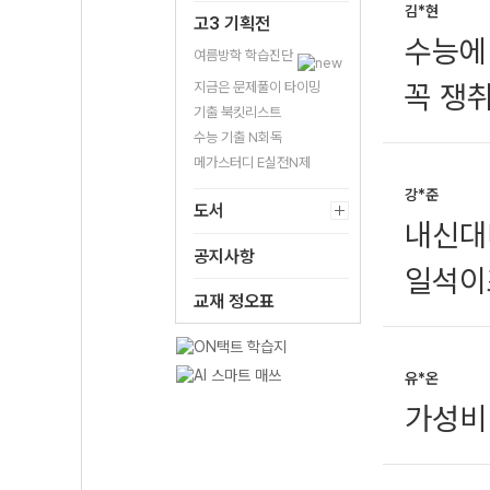
김*현
고3 기획전
수능에
여름방학 학습진단
지금은 문제풀이 타이밍
꼭 쟁
기출 북킷리스트
수능 기출 N회독
메가스터디 E실전N제
강*준
도서
내신대
공지사항
일석이
교재 정오표
유*온
가성비