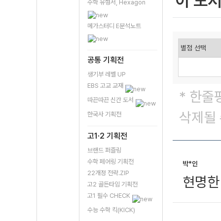
이 도
수학 유형서, Hexagon
메가스터디 E분석노트
공통 기획전
생기부 레벨 UP
EBS 고교 교재
* 한줄
따끈따끈 신간 도서
삭제될 
한국사 기획전
고1·2 기획전
브랜드 퍼즐링
수학 페어링 기획전
박*인
22개정 전략.ZIP
현명한
고2 골든타임 기획전
고1 필수 CHECK
수능 수학 킥(KICK)