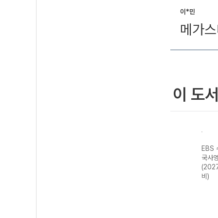
이*민
메가스
이 도
강 국
EBS 수능특강 국
EBS 수능연계 기
EBS 수능특강 수
EBS
어영역 화법과 작
출 Vaccine
학영역 기하
국사영
 대
문 (2027 수능
VOCA 2200
(2027 수능 대
(202
대비)
(2026년용)
비)
비)