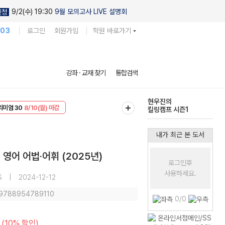
9/2(수) 19:30
9월 모의고사 LIVE 설명회
신청
103
로그인
회원가입
학원 바로가기
다채로운 난도
강좌 · 교재 찾기
통합검색
실전 모의고사
EVENT
8/10(월) 마감
현우진의
리미엄 30
8/10(월) 마감
킬링캠프 시즌1
내가 최근 본 도서
 영어 어법·어휘 (2025년)
로그인후
사용하세요.
S
|
2024-12-12
: 9788954789110
0/0
(10% 할인)
원