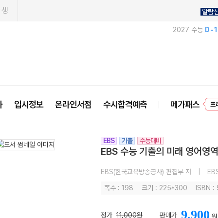
학생
알람
2027 수능
D-
사
입시정보
온라인서점
수시합격예측
메가패스
프
EBS
기출
수능대비
EBS 수능 기출의 미래 영어영역
EBS(한국교육방송공사) 편집부 저
|
EB
쪽수 : 198
크기 : 225*300
ISBN 
9,900
정가
11,000원
판매가