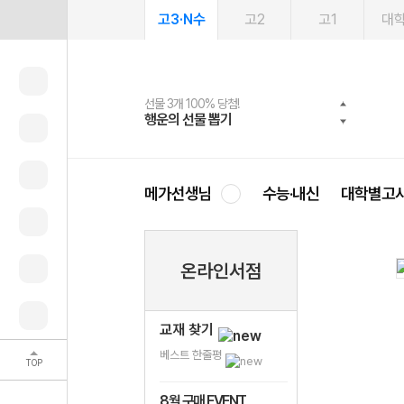
고3·N수
고2
고1
대
선물 3개 100% 당첨!
선물 100% 증정!
여름방학 스터디 캐시백
2027 러셀 단과
스마트러닝앱
메가패스
메가패스 수강생 무료혜택!
사회공헌 캠페인
행운의 선물 뽑기
메가스터디 X 올리브
메가런 썸머스쿨
강사 공개선발
설문 EVENT
3일 무료 체험권
메가클럽 멤버십
희망이룸 메가나눔
영
메가선생님
수능·내신
대학별고
온라인서점
교재 찾기
베스트 한줄평
TOP
8월 구매 EVENT