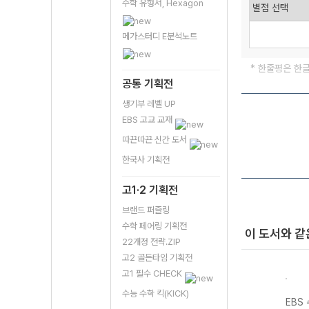
수학 유형서, Hexagon
메가스터디 E분석노트
* 한줄평은 한
공통 기획전
생기부 레벨 UP
EBS 고교 교재
따끈따끈 신간 도서
한국사 기획전
고1·2 기획전
브랜드 퍼즐링
수학 페어링 기획전
이 도서와 같
22개정 전략.ZIP
고2 골든타임 기획전
고1 필수 CHECK
수능 수학 킥(KICK)
기출의
EBS 수능 기출의
EBS 수능 기출의
EBS 수능 기출의
EBS