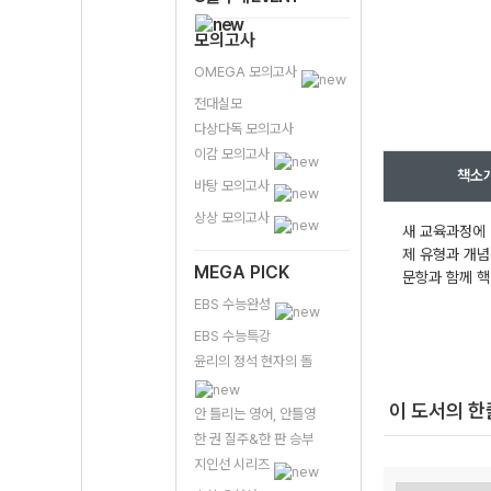
모의고사
OMEGA 모의고사
전대실모
다상다독 모의고사
이감 모의고사
책소
바탕 모의고사
상상 모의고사
새 교육과정에 
제 유형과 개념을
MEGA PICK
문항과 함께 핵
EBS 수능완성
EBS 수능특강
윤리의 정석 현자의 돌
이 도서의 
안 틀리는 영어, 안틀영
한 권 질주&한 판 승부
지인선 시리즈