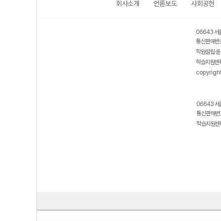
회사소개
언론보도
사회공헌
06643 서
통신판매번호
학원설립·운
학습지원센터
copyrigh
06643 서
통신판매번호
학습지원센터