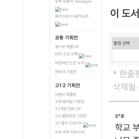
수학 유형서, Hexagon
이 도
메가스터디 E분석노트
공통 기획전
생기부 레벨 UP
EBS 고교 교재
따끈따끈 신간 도서
* 한줄
한국사 기획전
삭제될 
고1·2 기획전
브랜드 퍼즐링
수학 페어링 기획전
22개정 전략.ZIP
고2 골든타임 기획전
강*준
고1 필수 CHECK
학교 
수능 수학 킥(KICK)