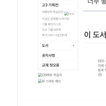
너무 좋
고3 기획전
여름방학 학습진단
지금은 문제풀이 타이밍
기출 북킷리스트
수능 기출 N회독
이 도
메가스터디 E실전N제
도서
공지사항
기출의
EBS 수능 기출의
EBS 수능 기출의
EBS 수능 기출의
EBS
교재 정오표
구영
미래 과학탐구영
미래 수학영역 미
미래 국어영역 독
미래 
I
역 지구과학I
적분 (2026년)
서 (2026년)
법과 
(2026년)
년)