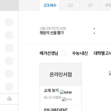
고3·N수
고2
고1
대
선물 3개 100% 당첨!
선물 100% 증정!
여름방학 스터디 캐시백
2027 러셀 단과
스마트러닝앱
메가패스
메가패스 수강생 무료혜택!
사회공헌 캠페인
행운의 선물 뽑기
메가스터디 X 올리브
메가런 썸머스쿨
강사 공개선발
설문 EVENT
3일 무료 체험권
메가클럽 멤버십
희망이룸 메가나눔
영
메가선생님
수능·내신
대학별고
온라인서점
교재 찾기
베스트 한줄평
TOP
8월 구매 EVENT