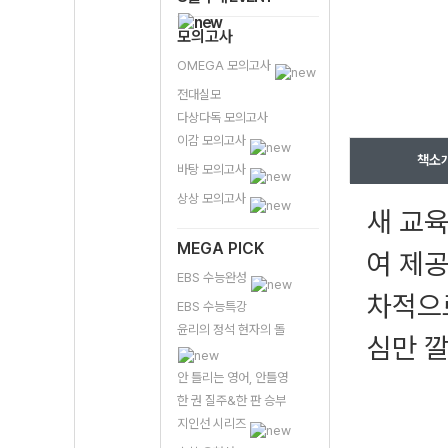
모의고사
OMEGA 모의고사
전대실모
다상다독 모의고사
이감 모의고사
책소
바탕 모의고사
상상 모의고사
새 교육
MEGA PICK
여 제공
EBS 수능완성
차적으
EBS 수능특강
윤리의 정석 현자의 돌
심만 
안 틀리는 영어, 안틀영
한 권 질주&한 판 승부
지인선 시리즈