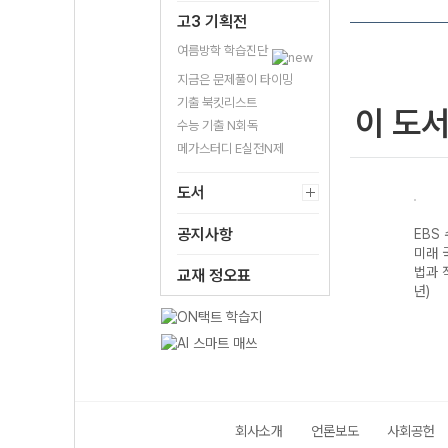
고3 기획전
여름방학 학습진단
지금은 문제풀이 타이밍
기출 북킷리스트
이 도
수능 기출 N회독
메가스터디 E실전N제
도서
공지사항
기출의
EBS 수능 기출의
EBS 수능 기출의
EBS 수능 기출의
EBS
구영
미래 과학탐구영
미래 수학영역 미
미래 국어영역 독
미래 
I
역 지구과학I
적분 (2026년)
서 (2026년)
법과 
교재 정오표
(2026년)
년)
회사소개
언론보도
사회공헌