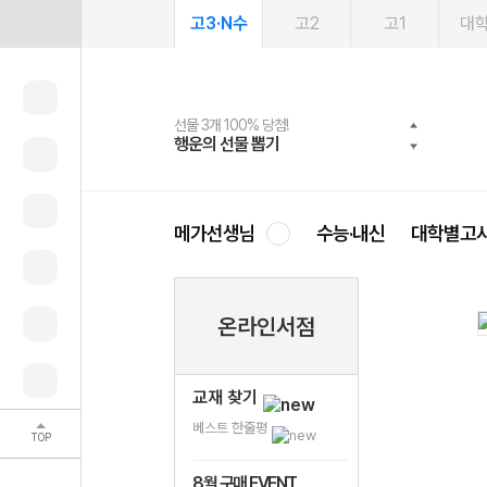
고3·N수
고2
고1
대
선물 3개 100% 당첨!
선물 100% 증정!
여름방학 스터디 캐시백
2027 러셀 단과
스마트러닝앱
메가패스
메가패스 수강생 무료혜택!
사회공헌 캠페인
행운의 선물 뽑기
메가스터디 X 올리브
메가런 썸머스쿨
강사 공개선발
설문 EVENT
3일 무료 체험권
메가클럽 멤버십
희망이룸 메가나눔
영
메가선생님
수능·내신
대학별고
온라인서점
교재 찾기
베스트 한줄평
TOP
8월 구매 EVENT