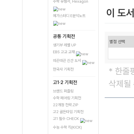
수학 유형서, Hexagon
이 도
메가스터디 E분석노트
공통 기획전
생기부 레벨 UP
EBS 고교 교재
따끈따끈 신간 도서
* 한줄
한국사 기획전
삭제될 
고1·2 기획전
브랜드 퍼즐링
수학 페어링 기획전
22개정 전략.ZIP
고2 골든타임 기획전
고1 필수 CHECK
수능 수학 킥(KICK)