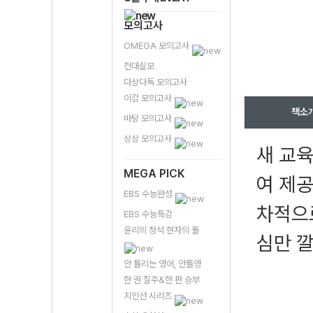
모의고사
OMEGA 모의고사
전대실모
다상다독 모의고사
이감 모의고사
책소
바탕 모의고사
상상 모의고사
새 교육
MEGA PICK
여 제공
EBS 수능완성
차적으
EBS 수능특강
윤리의 정석 현자의 돌
심만 
안 틀리는 영어, 안틀영
한 권 질주&한 판 승부
지인선 시리즈