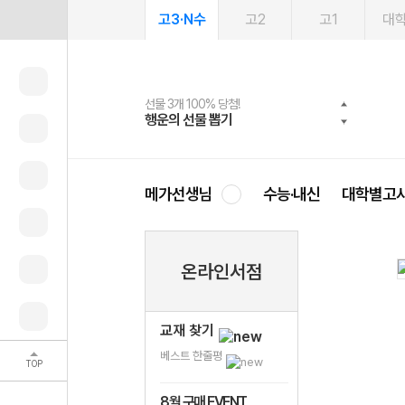
고3·N수
고2
고1
대
선물 3개 100% 당첨!
선물 100% 증정!
여름방학 스터디 캐시백
2027 러셀 단과
스마트러닝앱
메가패스
메가패스 수강생 무료혜택!
사회공헌 캠페인
행운의 선물 뽑기
메가스터디 X 올리브
메가런 썸머스쿨
강사 공개선발
설문 EVENT
3일 무료 체험권
메가클럽 멤버십
희망이룸 메가나눔
영
메가선생님
수능·내신
대학별고
온라인서점
교재 찾기
베스트 한줄평
TOP
8월 구매 EVENT