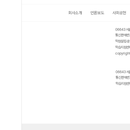
회사소개
언론보도
사회공헌
06643 서
통신판매번호
학원설립·운
학습지원센터
copyrigh
06643 서
통신판매번호
학습지원센터