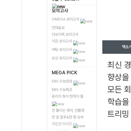
모의고사
OMEGA 모의고사
전대실모
다상다독 모의고사
이감 모의고사
책소
바탕 모의고사
상상 모의고사
최신 
MEGA PICK
향상을
EBS 수능완성
모든 회
EBS 수능특강
윤리의 정석 현자의 돌
학습을 
안 틀리는 영어, 안틀영
트리밍 
한 권 질주&한 판 승부
지인선 시리즈