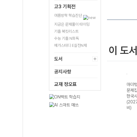
고3 기획전
여름방학 학습진단
지금은 문제풀이 타이밍
기출 북킷리스트
수능 기출 N회독
메가스터디 E실전N제
이 도
도서
공지사항
교재 정오표
기출
마더텅 수능기출
마더텅 수능기출
마더텅 수능기출
마더텅
·문화
문제집 기하
문제집 윤리와 사
문제집 지구과학II
문제집
 대
(2027 수능 대
상 (2027 수능
(2027 수능 대
한국사
비)
대비)
비)
(202
비)