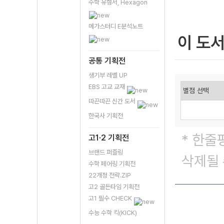
수학 유형서, Hexagon
메가스터디 E분석노트
이 도
공통 기획전
생기부 레벨 UP
EBS 고교 교재
따끈따끈 신간 도서
한국사 기획전
* 한줄
고1·2 기획전
브랜드 퍼즐링
삭제될 
수학 페어링 기획전
22개정 전략.ZIP
고2 골든타임 기획전
고1 필수 CHECK
수능 수학 킥(KICK)