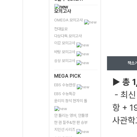
모의고사
OMEGA 모의고사
전대실모
다상다독 모의고사
이감 모의고사
바탕 모의고사
상상 모의고사
책소
MEGA PICK
▶
총 
EBS 수능완성
- 최신
EBS 수능특강
윤리의 정석 현자의 돌
항 + 
안 틀리는 영어, 안틀영
사관학
한 권 질주&한 판 승부
지인선 시리즈