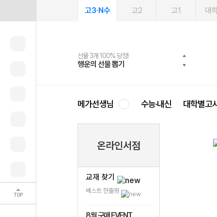
고3·N수
고2
고1
대
선물 3개 100% 당첨!
선물 100% 증정!
여름방학 스터디 캐시백
2027 러셀 단과
스마트러닝앱
메가패스
메가패스 수강생 무료혜택!
사회공헌 캠페인
행운의 선물 뽑기
메가스터디 X 올리브
메가런 썸머스쿨
강사 공개선발
설문 EVENT
3일 무료 체험권
메가클럽 멤버십
희망이룸 메가나눔
영
메가선생님
수능·내신
대학별고
온라인서점
교재 찾기
베스트 한줄평
TOP
8월 구매 EVENT