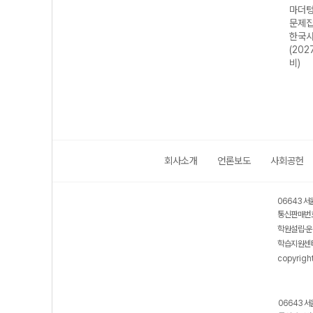
기출
마더텅 수능기출
마더텅 수능기출
마더텅 수능기출
마더텅
·문화
문제집 기하
문제집 윤리와 사
문제집 지구과학II
문제집
 대
(2027 수능 대
상 (2027 수능
(2027 수능 대
한국사
비)
대비)
비)
(202
비)
회사소개
언론보도
사회공헌
06643 서
통신판매번호
학원설립·운
학습지원센터
copyrigh
06643 서