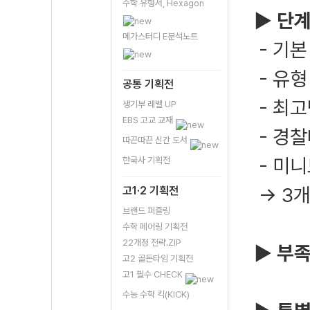
수학 유형서, Hexagon
▶ 단
메가스터디 E분석노트
- 기본
- 유형
공통 기획전
- 최
생기부 레벨 UP
EBS 고교 교재
- 경찰
따끈따끈 신간 도서
- 미
한국사 기획전
→ 3개
고1·2 기획전
브랜드 퍼즐링
수학 페어링 기획전
22개정 전략.ZIP
▶ 부
고2 골든타임 기획전
고1 필수 CHECK
수능 수학 킥(KICK)