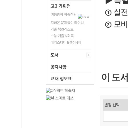
▶
특
고3 기획전
① 실전
여름방학 학습진단
② 모
지금은 문제풀이 타이밍
기출 북킷리스트
수능 기출 N회독
메가스터디 E실전N제
도서
공지사항
이 도
교재 정오표