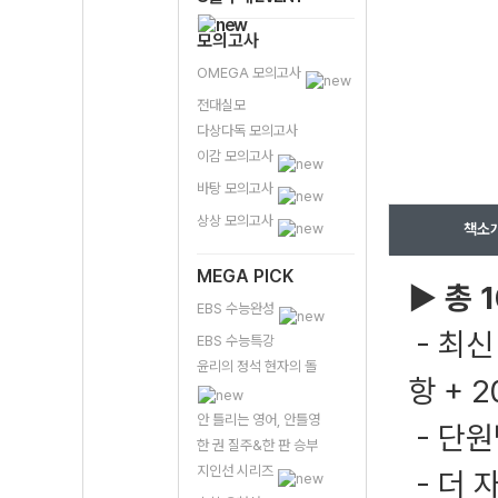
모의고사
OMEGA 모의고사
전대실모
다상다독 모의고사
이감 모의고사
바탕 모의고사
상상 모의고사
책소
MEGA PICK
▶ 총 
EBS 수능완성
- 최신
EBS 수능특강
윤리의 정석 현자의 돌
항 + 
안 틀리는 영어, 안틀영
- 단원
한 권 질주&한 판 승부
지인선 시리즈
- 더 