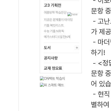
- 이보
고3 기획전
문항 중
여름방학 학습진단
- 고난
지금은 문제풀이 타이밍
기출 북킷리스트
가 제공
수능 기출 N회독
메가스터디 E실전N제
- 마더
도서
하기!
공지사항
- <정
교재 정오표
문항 
어 있습
- 현직
별하여