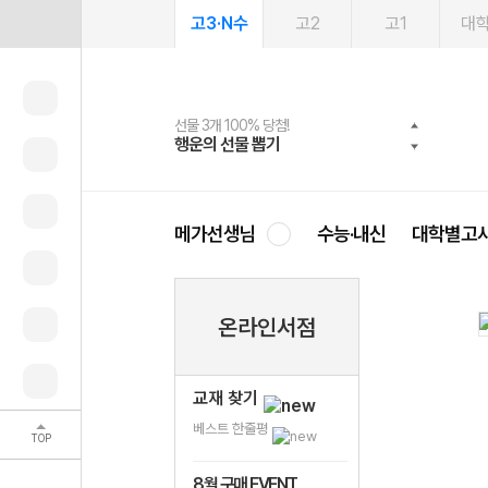
고3·N수
고2
고1
대
선물 3개 100% 당첨!
선물 100% 증정!
여름방학 스터디 캐시백
2027 러셀 단과
스마트러닝앱
메가패스
메가패스 수강생 무료혜택!
사회공헌 캠페인
행운의 선물 뽑기
메가스터디 X 올리브
메가런 썸머스쿨
강사 공개선발
설문 EVENT
3일 무료 체험권
메가클럽 멤버십
희망이룸 메가나눔
영
메가선생님
수능·내신
대학별고
온라인서점
교재 찾기
베스트 한줄평
TOP
8월 구매 EVENT