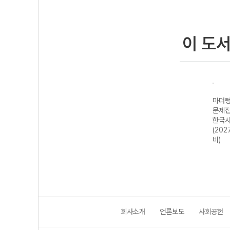
이 도
기출
마더텅 수능기출
마더텅 수능기출
마더텅 수능기출
마더텅
·문화
문제집 기하
문제집 윤리와 사
문제집 지구과학II
문제집
 대
(2027 수능 대
상 (2027 수능
(2027 수능 대
한국사
비)
대비)
비)
(202
비)
회사소개
언론보도
사회공헌