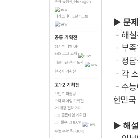
수학 유형서, Hexagon
메가스터디 E분석노트
▶
문제
- 해
공통 기획전
- 부
생기부 레벨 UP
EBS 고교 교재
- 정답
따끈따끈 신간 도서
- 각 
한국사 기획전
- 수능
고1·2 기획전
브랜드 퍼즐링
한민국 
수학 페어링 기획전
22개정 전략.ZIP
고2 골든타임 기획전
고1 필수 CHECK
▶
해설
수능 수학 킥(KICK)