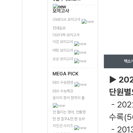
모의고사
OMEGA 모의고사
전대실모
다상다독 모의고사
이감 모의고사
바탕 모의고사
상상 모의고사
책소
MEGA PICK
▶
20
EBS 수능완성
단원별
EBS 수능특강
윤리의 정석 현자의 돌
- 20
안 틀리는 영어, 안틀영
수록(5
한 권 질주&한 판 승부
지인선 시리즈
- 20