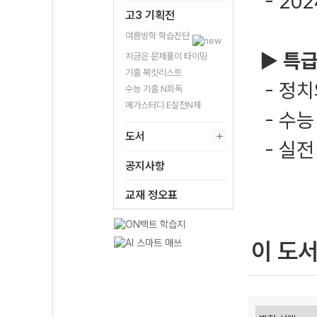
- 20
고3 기획전
여름방학 학습진단
▶
특급
지금은 문제풀이 타이밍
기출 북킷리스트
- 정치
수능 기출 N회독
메가스터디 E실전N제
- 수능
도서
- 실전
공지사항
교재 정오표
이 도