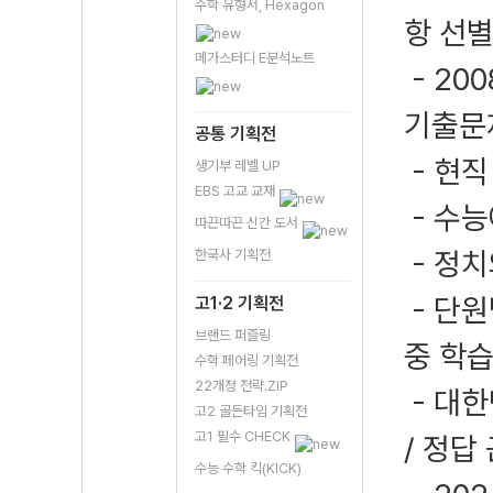
수학 유형서, Hexagon
항 선별
메가스터디 E분석노트
- 20
기출문제
공통 기획전
- 현직
생기부 레벨 UP
EBS 고교 교재
- 수능
따끈따끈 신간 도서
- 정치
한국사 기획전
- 단원
고1·2 기획전
브랜드 퍼즐링
중 학습
수학 페어링 기획전
22개정 전략.ZIP
- 대한
고2 골든타임 기획전
고1 필수 CHECK
/ 정답
수능 수학 킥(KICK)