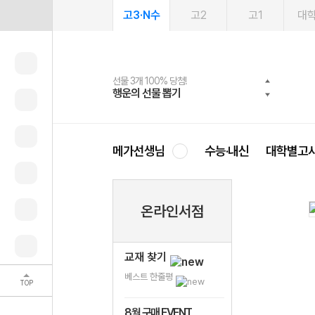
고3·N수
고2
고1
대
선물 3개 100% 당첨!
선물 100% 증정!
여름방학 스터디 캐시백
2027 러셀 단과
스마트러닝앱
메가패스
메가패스 수강생 무료혜택!
사회공헌 캠페인
행운의 선물 뽑기
메가스터디 X 올리브
메가런 썸머스쿨
강사 공개선발
설문 EVENT
3일 무료 체험권
메가클럽 멤버십
희망이룸 메가나눔
영
메가선생님
수능·내신
대학별고
온라인서점
교재 찾기
베스트 한줄평
TOP
8월 구매 EVENT