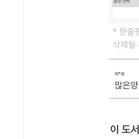
* 한줄
삭제될 
이*규
많은양
이 도