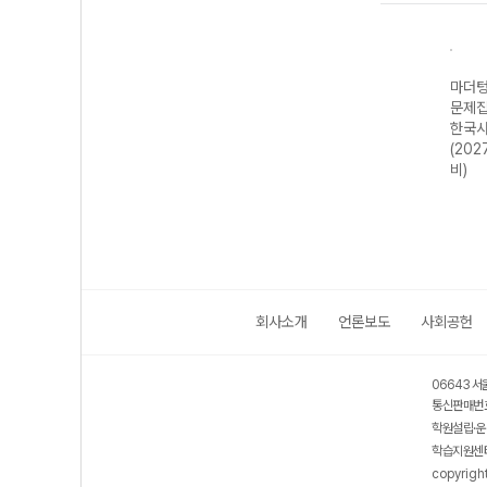
기출
마더텅 수능기출
마더텅 수능기출
마더텅 수능기출
마더텅
·문화
문제집 기하
문제집 윤리와 사
문제집 지구과학II
문제집
 대
(2027 수능 대
상 (2027 수능
(2027 수능 대
한국사
비)
대비)
비)
(202
비)
회사소개
언론보도
사회공헌
06643 서
통신판매번호
학원설립·운
학습지원센터
copyrigh